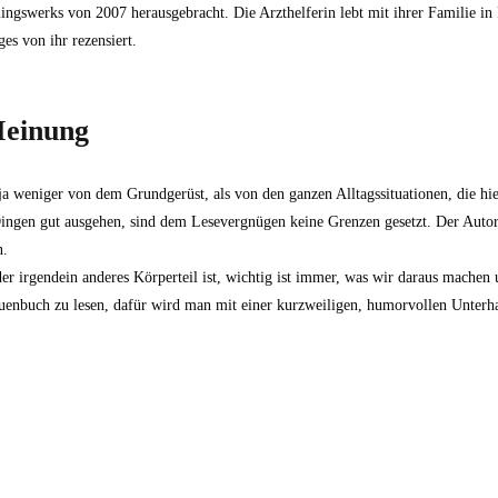
tlingswerks von 2007 herausgebracht. Die Arzthelferin lebt mit ihrer Familie
es von ihr rezensiert.
Meinung
 ja weniger von dem Grundgerüst, als von den ganzen Alltagssituationen, die hi
ingen gut ausgehen, sind dem Lesevergnügen keine Grenzen gesetzt. Der Autori
n.
oder irgendein anderes Körperteil ist, wichtig ist immer, was wir daraus machen
auenbuch zu lesen, dafür wird man mit einer kurzweiligen, humorvollen Unterh