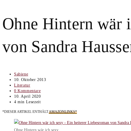
Ohne Hintern wär i
von Sandra Hausse
Beitrags-
Sabiene
Autor:
Beitrag
10. Oktober 2013
veröffentlicht:
Beitrags-
Literatur
Kategorie:
Beitrags-
0 Kommentare
Kommentare:
Beitrag
10. April 2020
zuletzt
Lesedauer:
4 min Lesezeit
geändert
*DIESER ARTIKEL ENTHÄLT
AMAZONLINKS*
am:
Ohne Hintern wär ich sexy …