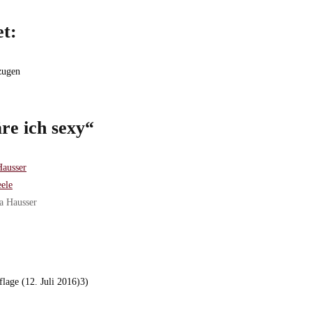
et:
zugen
re ich sexy“
a Hausser
lage (12. Juli 2016)3)