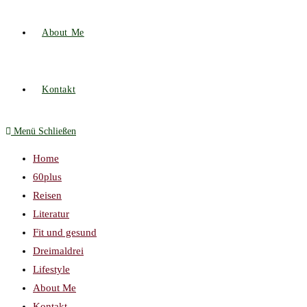
About Me
Kontakt
Menü
Schließen
Home
60plus
Reisen
Literatur
Fit und gesund
Dreimaldrei
Lifestyle
About Me
Kontakt