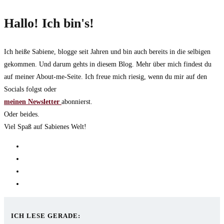
Hallo! Ich bin's!
Ich heiße Sabiene, blogge seit Jahren und bin auch bereits in die selbigen
gekommen. Und darum gehts in diesem Blog. Mehr über mich findest du
auf meiner About-me-Seite. Ich freue mich riesig, wenn du mir auf den
Socials folgst oder
meinen Newsletter
abonnierst.
Oder beides.
Viel Spaß auf Sabienes Welt!
Opens
in
Opens
a
in
Opens
new
a
in
Opens
tab
new
a
in
tab
new
a
ICH LESE GERADE:
tab
new