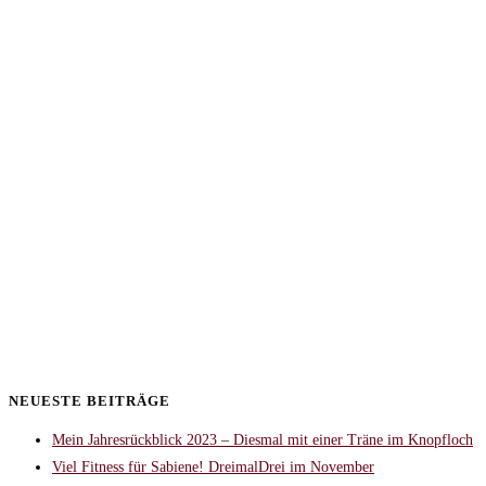
NEUESTE BEITRÄGE
Mein Jahresrückblick 2023 – Diesmal mit einer Träne im Knopfloch
Viel Fitness für Sabiene! DreimalDrei im November