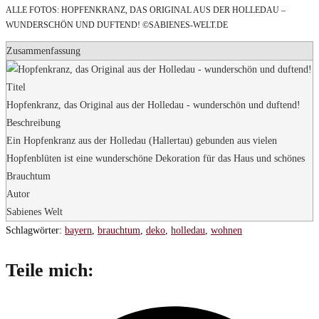
ALLE FOTOS: HOPFENKRANZ, DAS ORIGINAL AUS DER HOLLEDAU –
WUNDERSCHÖN UND DUFTEND! ©SABIENES-WELT.DE
Zusammenfassung
Titel
Hopfenkranz, das Original aus der Holledau - wunderschön und duftend!
Beschreibung
Ein Hopfenkranz aus der Holledau (Hallertau) gebunden aus vielen
Hopfenblüten ist eine wunderschöne Dekoration für das Haus und schönes
Brauchtum
Autor
Sabienes Welt
Schlagwörter
:
bayern
,
brauchtum
,
deko
,
holledau
,
wohnen
Diesen
Teile mich:
Inhalt
Öffnet