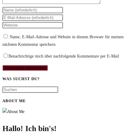
Gib
deinen
Gib
Namen
deine
Gib
oder
E-
deine
Name, E-Mail-Adresse und Website in diesem Browser für meinen
Benutzernamen
Mail-
Website-
nächsten Kommentar speichern.
zum
Adresse
URL
Kommentieren
zum
ein
Benachrichtige mich über nachfolgende Kommentare per E-Mail
ein
Kommentieren
(optional)
ein
WAS SUCHST DU?
ABOUT ME
Hallo! Ich bin's!