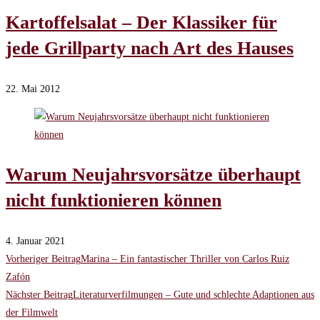
Kartoffelsalat – Der Klassiker für
jede Grillparty nach Art des Hauses
22. Mai 2012
Warum Neujahrsvorsätze überhaupt
nicht funktionieren können
4. Januar 2021
Weitere
Vorheriger Beitrag
Marina – Ein fantastischer Thriller von Carlos Ruiz
Zafón
Artikel
Nächster Beitrag
Literaturverfilmungen – Gute und schlechte Adaptionen aus
der Filmwelt