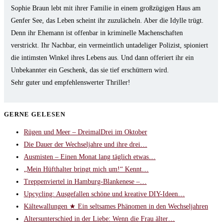
Sophie Braun lebt mit ihrer Familie in einem großzügigen Haus am
Genfer See, das Leben scheint ihr zuzulächeln. Aber die Idylle trügt.
Denn ihr Ehemann ist offenbar in kriminelle Machenschaften
verstrickt. Ihr Nachbar, ein vermeintlich untadeliger Polizist, spioniert
die intimsten Winkel ihres Lebens aus. Und dann offeriert ihr ein
Unbekannter ein Geschenk, das sie tief erschüttern wird.
Sehr guter und empfehlenswerter Thriller!
GERNE GELESEN
Rügen und Meer – DreimalDrei im Oktober
Die Dauer der Wechseljahre und ihre drei…
Ausmisten – Einen Monat lang täglich etwas…
„Mein Hüfthalter bringt mich um!“ Kennt…
Treppenviertel in Hamburg-Blankenese –…
Upcycling: Ausgefallen schöne und kreative DIY-Ideen…
Kältewallungen ★ Ein seltsames Phänomen in den Wechseljahren
Altersunterschied in der Liebe: Wenn die Frau älter…