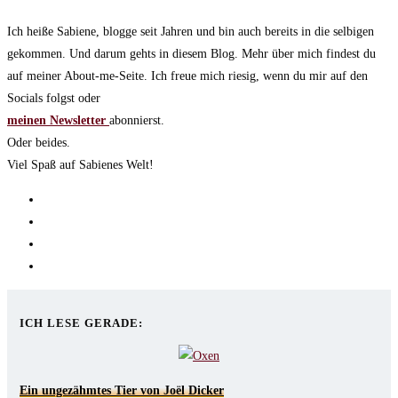
Ich heiße Sabiene, blogge seit Jahren und bin auch bereits in die selbigen
gekommen. Und darum gehts in diesem Blog. Mehr über mich findest du
auf meiner About-me-Seite. Ich freue mich riesig, wenn du mir auf den
Socials folgst oder
meinen Newsletter
abonnierst.
Oder beides.
Viel Spaß auf Sabienes Welt!
Opens
in
Opens
a
in
Opens
new
a
in
Opens
tab
new
a
in
tab
new
a
ICH LESE GERADE:
tab
new
tab
Ein ungezähmtes Tier von Joël Dicker