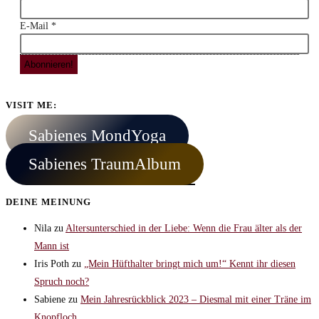
E-Mail
*
VISIT ME:
Sabienes MondYoga
Sabienes TraumAlbum
DEINE MEINUNG
Nila
zu
Altersunterschied in der Liebe: Wenn die Frau älter als der
Mann ist
Iris Poth
zu
„Mein Hüfthalter bringt mich um!“ Kennt ihr diesen
Spruch noch?
Sabiene
zu
Mein Jahresrückblick 2023 – Diesmal mit einer Träne im
Knopfloch