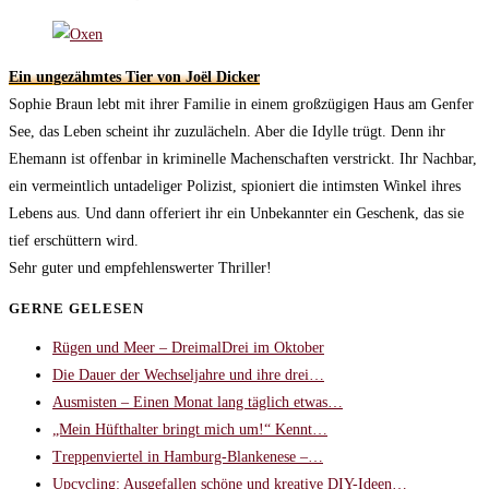
Ein ungezähmtes Tier von Joël Dicker
Sophie Braun lebt mit ihrer Familie in einem großzügigen Haus am Genfer
See, das Leben scheint ihr zuzulächeln. Aber die Idylle trügt. Denn ihr
Ehemann ist offenbar in kriminelle Machenschaften verstrickt. Ihr Nachbar,
ein vermeintlich untadeliger Polizist, spioniert die intimsten Winkel ihres
Lebens aus. Und dann offeriert ihr ein Unbekannter ein Geschenk, das sie
tief erschüttern wird.
Sehr guter und empfehlenswerter Thriller!
GERNE GELESEN
Rügen und Meer – DreimalDrei im Oktober
Die Dauer der Wechseljahre und ihre drei…
Ausmisten – Einen Monat lang täglich etwas…
„Mein Hüfthalter bringt mich um!“ Kennt…
Treppenviertel in Hamburg-Blankenese –…
Upcycling: Ausgefallen schöne und kreative DIY-Ideen…