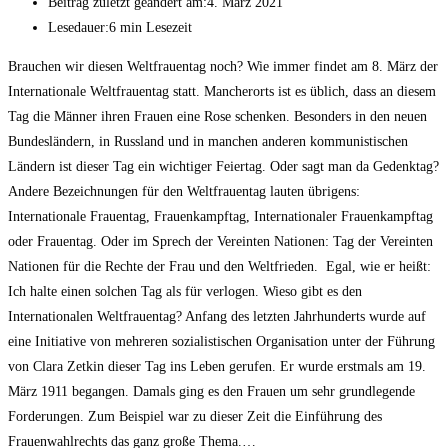
Beitrag zuletzt geändert am:
4. März 2021
Lesedauer:
6 min Lesezeit
Brauchen wir diesen Weltfrauentag noch? Wie immer findet am 8. März der
Internationale Weltfrauentag statt. Mancherorts ist es üblich, dass an diesem
Tag die Männer ihren Frauen eine Rose schenken. Besonders in den neuen
Bundesländern, in Russland und in manchen anderen kommunistischen
Ländern ist dieser Tag ein wichtiger Feiertag. Oder sagt man da Gedenktag?
Andere Bezeichnungen für den Weltfrauentag lauten übrigens:
Internationale Frauentag, Frauenkampftag, Internationaler Frauenkampftag
oder Frauentag. Oder im Sprech der Vereinten Nationen: Tag der Vereinten
Nationen für die Rechte der Frau und den Weltfrieden. Egal, wie er heißt:
Ich halte einen solchen Tag als für verlogen. Wieso gibt es den
Internationalen Weltfrauentag? Anfang des letzten Jahrhunderts wurde auf
eine Initiative von mehreren sozialistischen Organisation unter der Führung
von Clara Zetkin dieser Tag ins Leben gerufen. Er wurde erstmals am 19.
März 1911 begangen. Damals ging es den Frauen um sehr grundlegende
Forderungen. Zum Beispiel war zu dieser Zeit die Einführung des
Frauenwahlrechts das ganz große Thema.…