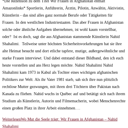
*Die Rezension zu dem Titel Wir Frauen in Afghanistan enthält
Amazonlinks* Sportlerin, Anführerin, Ärztin, Pilotin, Anwältin, Aktivistin,
Künstlerin - das sind alles ganz normale Berufe oder Tätigkeiten für
Frauen. In den westlichen Industriestaaten. Das aber Frauen in Afghanistan
solche oder ähnliche Aufgaben übernehmen, ist wohl kaum vorstellbar,
oder? Ist es doch, sagt die aus Afghanistan stammende Künstlerin Nahid
Shahalimi. Teilweise unter höchsten Sicherheitsvorkehrungen hat sie ihre
alte Heimat besucht und dort etliche tapfere, mutige, außergewöhnliche und
starke Frauen interviewt. Und dabei entstand dieser Bildband, den ich euch
heute vorstellen und ans Herz legen möchte. Nahid Shahalimi Nahid
Shahalimi kam 1973 in Kabul als Tochter eines wichtigen afghanischen
Politikers zur Welt. Als ihr Vater 1981 starb, sah sich ihre nun plötzlich
rechtlose Mutter gezwungen, mit ihren drei Töchtern über Pakistan nach
Kanada zu fliehen. Nahid wuchs in Québec auf und betätigt sich nach ihrem
Studium als Künstlerin, Autorin und Filmemacherin, wobei Menschenrechte
einen großen Platz in ihrer Arbeit einnehmen.…
Weiterlesen
Wo Mut die Seele trägt: Wir Frauen in Afghanistan – Nahid
Shahalimi