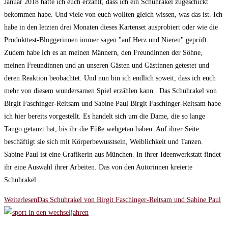
Januar 2018 hatte ich euch erzählt, dass ich ein Schuhrakel zugeschickt
bekommen habe. Und viele von euch wollten gleich wissen, was das ist. Ich
habe in den letzten drei Monaten dieses Kartenset ausprobiert oder wie die
Produkttest-Bloggerinnen immer sagen "auf Herz und Nieren" geprüft.
Zudem habe ich es an meinen Männern, den Freundinnen der Söhne,
meinen Freundinnen und an unseren Gästen und Gästinnen getestet und
deren Reaktion beobachtet. Und nun bin ich endlich soweit, dass ich euch
mehr von diesem wundersamen Spiel erzählen kann. Das Schuhrakel von
Birgit Faschinger-Reitsam und Sabine Paul Birgit Faschinger-Reitsam habe
ich hier bereits vorgestellt. Es handelt sich um die Dame, die so lange
Tango getanzt hat, bis ihr die Füße wehgetan haben. Auf ihrer Seite
beschäftigt sie sich mit Körperbewusstsein, Weiblichkeit und Tanzen.
Sabine Paul ist eine Grafikerin aus München. In ihrer Ideenwerkstatt findet
ihr eine Auswahl ihrer Arbeiten. Das von den Autorinnen kreierte
Schuhrakel…
Weiterlesen
Das Schuhrakel von Birgit Faschinger-Reitsam und Sabine Paul