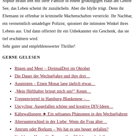
Sophie Braun lebt mit ihrer Familie in einem großzügigen Haus am Genfer
See, das Leben scheint ihr zuzulächeln. Aber die Idylle trügt. Denn ihr
Ehemann ist offenbar in kriminelle Machenschaften verstrickt. Ihr Nachbar,
ein vermeintlich untadeliger Polizist, spioniert die intimsten Winkel ihres
Lebens aus. Und dann offeriert ihr ein Unbekannter ein Geschenk, das sie
tief erschüttern wird.
Sehr guter und empfehlenswerter Thriller!
GERNE GELESEN
Rügen und Meer – DreimalDrei im Oktober
Die Dauer der Wechseljahre und ihre drei…
Ausmisten – Einen Monat lang täglich etwas…
„Mein Hüfthalter bringt mich um!“ Kennt…
Treppenviertel in Hamburg-Blankenese –…
Upcycling: Ausgefallen schöne und kreative DIY-Ideen…
Kältewallungen ★ Ein seltsames Phänomen in den Wechseljahren
Altersunterschied in der Liebe: Wenn die Frau älter…
Amrum oder Borkum – Wo hat es uns besser gefallen?