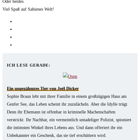
Oder beides.
Viel Spaß auf Sabienes Welt!
Opens
in
Opens
a
in
Opens
new
a
in
Opens
tab
new
a
in
tab
new
a
ICH LESE GERADE:
tab
new
tab
Ein ungezähmtes Tier von Joël Dicker
Sophie Braun lebt mit ihrer Familie in einem großzügigen Haus am
Genfer See, das Leben scheint ihr zuzulächeln. Aber die Idylle trügt.
Denn ihr Ehemann ist offenbar in kriminelle Machenschaften
verstrickt. Ihr Nachbar, ein vermeintlich untadeliger Polizist, spioniert
die intimsten Winkel ihres Lebens aus. Und dann offeriert ihr ein
Unbekannter ein Geschenk, das sie tief erschüttern wird.