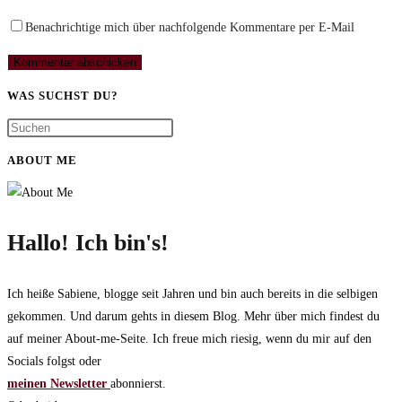
zum
Adresse
URL
Kommentieren
zum
ein
Benachrichtige mich über nachfolgende Kommentare per E-Mail
ein
Kommentieren
(optional)
ein
WAS SUCHST DU?
ABOUT ME
Hallo! Ich bin's!
Ich heiße Sabiene, blogge seit Jahren und bin auch bereits in die selbigen
gekommen. Und darum gehts in diesem Blog. Mehr über mich findest du
auf meiner About-me-Seite. Ich freue mich riesig, wenn du mir auf den
Socials folgst oder
meinen Newsletter
abonnierst.