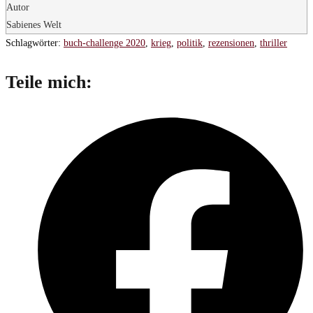
Autor
Sabienes Welt
Schlagwörter
:
buch-challenge 2020
,
krieg
,
politik
,
rezensionen
,
thriller
Diesen
Teile mich:
Inhalt
Öffnet
teilen
in
einem
neuen
Fenster