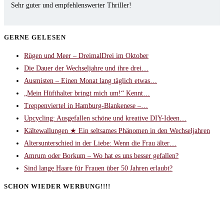
Sehr guter und empfehlenswerter Thriller!
GERNE GELESEN
Rügen und Meer – DreimalDrei im Oktober
Die Dauer der Wechseljahre und ihre drei…
Ausmisten – Einen Monat lang täglich etwas…
„Mein Hüfthalter bringt mich um!“ Kennt…
Treppenviertel in Hamburg-Blankenese –…
Upcycling: Ausgefallen schöne und kreative DIY-Ideen…
Kältewallungen ★ Ein seltsames Phänomen in den Wechseljahren
Altersunterschied in der Liebe: Wenn die Frau älter…
Amrum oder Borkum – Wo hat es uns besser gefallen?
Sind lange Haare für Frauen über 50 Jahren erlaubt?
SCHON WIEDER WERBUNG!!!!