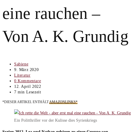
eine rauchen –
Von A. K. Grundig
Beitrags-
Sabiene
Autor:
Beitrag
9. März 2020
veröffentlicht:
Beitrags-
Literatur
Kategorie:
Beitrags-
0 Kommentare
Kommentare:
Beitrag
12. April 2022
zuletzt
Lesedauer:
7 min Lesezeit
geändert
*DIESER ARTIKEL ENTHÄLT
AMAZONLINKS*
am:
Ein Politthriller vor der Kulisse dies Syrienkriegs
Syrien 2012. Lea und Nathan gehören zu einer Gruppe von