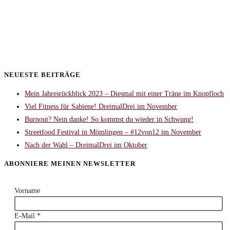
NEUESTE BEITRÄGE
Mein Jahresrückblick 2023 – Diesmal mit einer Träne im Knopfloch
Viel Fitness für Sabiene! DreimalDrei im November
Burnout? Nein danke! So kommst du wieder in Schwung!
Streetfood Festival in Mömlingen – #12von12 im November
Nach der Wahl – DreimalDrei im Oktober
ABONNIERE MEINEN NEWSLETTER
Vorname
E-Mail
*