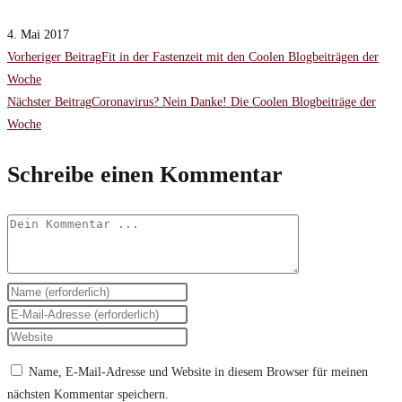
4. Mai 2017
Weitere
Vorheriger Beitrag
Fit in der Fastenzeit mit den Coolen Blogbeiträgen der
Woche
Artikel
Nächster Beitrag
Coronavirus? Nein Danke! Die Coolen Blogbeiträge der
Woche
ansehen
Schreibe einen Kommentar
Kommentieren
Gib
deinen
Gib
Namen
deine
Gib
oder
E-
deine
Name, E-Mail-Adresse und Website in diesem Browser für meinen
Benutzernamen
Mail-
Website-
nächsten Kommentar speichern.