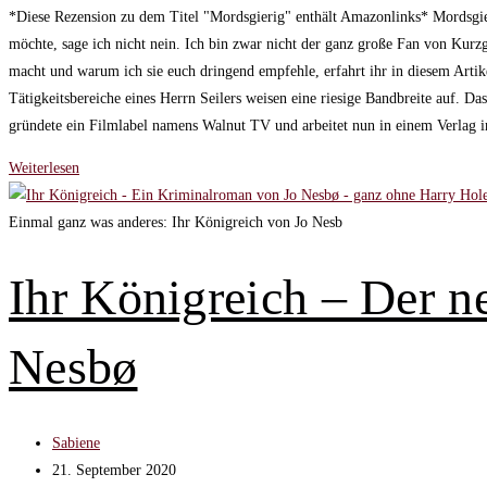
geändert
*Diese Rezension zu dem Titel "Mordsgierig" enthält Amazonlinks* Mordsgier
am:
möchte, sage ich nicht nein. Ich bin zwar nicht der ganz große Fan von Kurz
macht und warum ich sie euch dringend empfehle, erfahrt ihr in diesem Artik
Tätigkeitsbereiche eines Herrn Seilers weisen eine riesige Bandbreite auf. 
gründete ein Filmlabel namens Walnut TV und arbeitet nun in einem Verlag i
Mordsgierig
Weiterlesen
–
Kriminalgeschichten
Einmal ganz was anderes: Ihr Königreich von Jo Nesb
zusammengestellt
von
Ihr Königreich – Der n
Michael
Seiler
Nesbø
Beitrags-
Sabiene
Autor:
Beitrag
21. September 2020