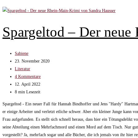
Spargeltod – Der neue
Beitrags-
Sabiene
Autor:
Beitrag
23. November 2020
veröffentlicht:
Beitrags-
Literatur
Kategorie:
Beitrags-
4 Kommentare
Kommentare:
Beitrag
12. April 2022
zuletzt
Lesedauer:
8 min Lesezeit
geändert
Spargeltod - Ein neuer Fall für Hannah Bindhoffer und Jens "Hardy" Hartman
am:
er einige Arbeiter und verletzt etliche schwer. Aber ein kleiner Junge kann
Frau aufgefunden. Es stellt sich schnell heraus, dass hier ein Tötungsdelikt 
seine Abteilung einen Mehrfachmord und einen Mord auf dem Tisch. Nur gut,
vorgestellt? Ja, mehrfach sogar und alle Bücher, die ich jemals von ihr hier r