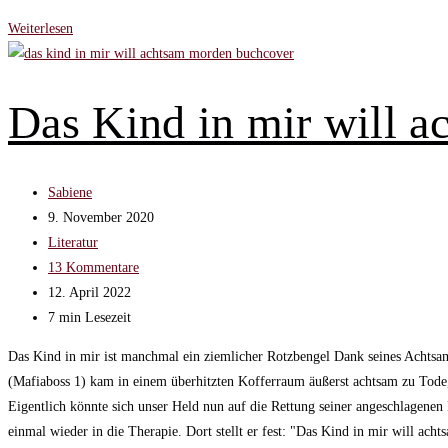
Spargeltod
Weiterlesen
–
Der
neue
Das Kind in mir will 
Rhein-
Main-
Krimi
Beitrags-
Sabiene
von
Autor:
Beitrag
9. November 2020
Sandra
veröffentlicht:
Beitrags-
Literatur
Hausser
Kategorie:
Beitrags-
13 Kommentare
Kommentare:
Beitrag
12. April 2022
zuletzt
Lesedauer:
7 min Lesezeit
geändert
Das Kind in mir ist manchmal ein ziemlicher Rotzbengel Dank seines Achtsa
am:
(Mafiaboss 1) kam in einem überhitzten Kofferraum äußerst achtsam zu Tode,
Eigentlich könnte sich unser Held nun auf die Rettung seiner angeschlagenen
einmal wieder in die Therapie. Dort stellt er fest: "Das Kind in mir will a