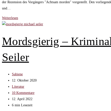
der Rezension des Vorgängers "Achtsam morden" vorgestellt. Den vorliegende
und…
Das
Weiterlesen
Kind
in
mir
Mordsgierig – Krimina
will
achtsam
Seiler
morden
von
Karsten
Dusse
Beitrags-
Sabiene
Autor:
Beitrag
12. Oktober 2020
veröffentlicht:
Beitrags-
Literatur
Kategorie:
Beitrags-
10 Kommentare
Kommentare:
Beitrag
12. April 2022
zuletzt
Lesedauer:
6 min Lesezeit