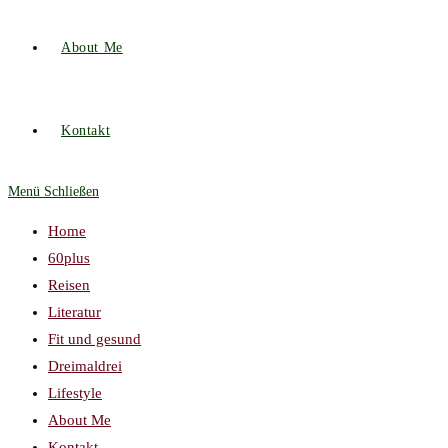
About Me
Kontakt
Menü
Schließen
Home
60plus
Reisen
Literatur
Fit und gesund
Dreimaldrei
Lifestyle
About Me
Kontakt