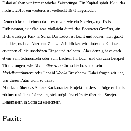
Dabei erleben wir immer wieder Zeitsprünge. Ein Kapitel spielt 1944, das
nächste 2013, ein weiteres ist vielleicht 1973 angesiedelt.
Dennoch kommt einem das Lesen vor, wie ein Spaziergang. Es ist
Frühsommer, wir flanieren vielleicht durch den
Borissova Gradina
, ein
altehrwürdiger Park in Sofia. Das Leben ist leicht und locker, man guckt
mal hier, mal da. Aber von Zeit zu Zeit blicken wir hinter die Kulissen,
erkennen all die unschönen Dinge und stolpern. Aber dann gibt es auch
etwas zum Schmunzeln oder zum Lachen. Im Buch sind das zum Beispiel
Titulierungen, wie Nikita
Sliwowitz
Chruschtschow und sein
Modellstaathintern
oder Leonid
Wodka
Breschnew. Dabei fragen wir uns,
was dieser Putin wohl so trinkt.
Man lacht über das Antons Kackonauten-Projekt, in dessen Folge er Tauben
züchtet und darauf dressiert, sich möglichst effektiv über den Sowjet-
Denkmälern in Sofia zu erleichtern.
Fazit: