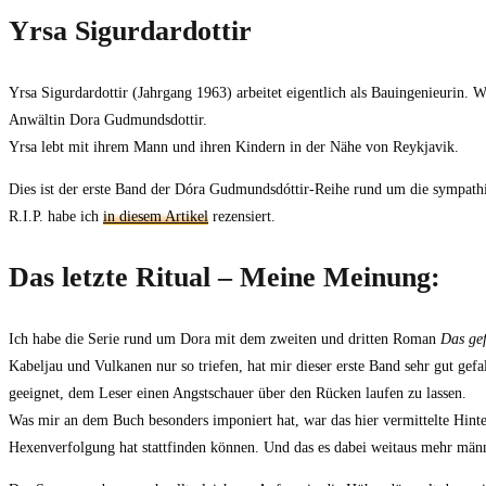
Yrsa Sigurdardottir
Yrsa Sigurdardottir (Jahrgang 1963) arbeitet eigentlich als Bauingenieurin. 
Anwältin Dora Gudmundsdottir.
Yrsa lebt mit ihrem Mann und ihren Kindern in der Nähe von Reykjavik.
Dies ist der erste Band der
Dóra Gudmundsdóttir-Reihe rund um die sympathisch
R.I.P. habe ich
in diesem Artikel
rezensiert.
Das letzte Ritual – Meine Meinung:
Ich habe die Serie rund um Dora mit dem zweiten und dritten Roman
Das gef
Kabeljau und Vulkanen nur so triefen, hat mir dieser erste Band sehr gut ge
geeignet, dem Leser einen Angstschauer über den Rücken laufen zu lassen.
Was mir an dem Buch besonders imponiert hat, war das hier vermittelte Hint
Hexenverfolgung hat stattfinden können. Und das es dabei weitaus mehr männ