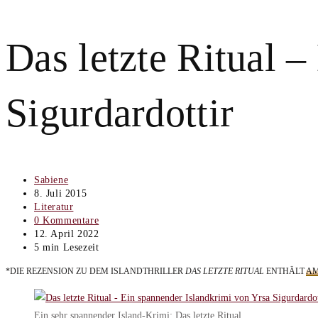
Das letzte Ritual 
Sigurdardottir
Beitrags-
Sabiene
Autor:
Beitrag
8. Juli 2015
veröffentlicht:
Beitrags-
Literatur
Kategorie:
Beitrags-
0 Kommentare
Kommentare:
Beitrag
12. April 2022
zuletzt
Lesedauer:
5 min Lesezeit
geändert
*DIE REZENSION ZU DEM ISLANDTHRILLER
DAS LETZTE RITUAL
ENTHÄLT
AM
am:
Ein sehr spannender Island-Krimi: Das letzte Ritual