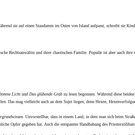
Während sie auf einen Staudamm im Osten von Island aufpasst, schreibt sie Kin
e Rechtsanwältin und ihrer chaotischen Familie. Populär ist aber auch ihre n
rorene Licht
und
Das glühende Grab
zu lesen begonnen. Während diese beiden 
fallen. Das mag vielleicht auch an dem Sujet liegen, denn Hexen, Hexenverfolg
ergrundwissen. Unvorstellbar, dass in einem Land, in dem man sich beim Straß
liche Opfer gegeben hat. Auch die entspannte Handhabung des Priesterzölibats