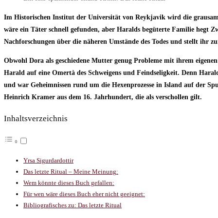
Im Historischen Institut der Universität von Reykjavik wird die graus
wäre ein Täter schnell gefunden, aber Haralds begüterte Familie hegt 
Nachforschungen über die näheren Umstände des Todes und stellt ihr zur
Obwohl Dora als geschiedene Mutter genug Probleme mit ihrem eigenen Na
Harald auf eine Omertà des Schweigens und Feindseligkeit. Denn Hara
und war Geheimnissen rund um die Hexenprozesse in Island auf der S
Heinrich Kramer aus dem 16. Jahrhundert, die als verschollen gilt.
Inhaltsverzeichnis
Yrsa Sigurdardottir
Das letzte Ritual – Meine Meinung:
Wem könnte dieses Buch gefallen:
Für wen wäre dieses Buch eher nicht geeignet:
Bibliografisches zu: Das letzte Ritual