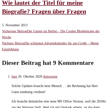
Wie lautet der Titel für meine
Biografie? Fragen über Fragen
5. November 2013
Weitere
Vorheriger Beitrag
Der Garten im Herbst – Die Coolen Blogbeiträge der
Woche
Artikel
Nächster Beitrag
Die schönsten Adventskalender für uns Große – Meine
Empfehlung
ansehen
Dieser Beitrag hat 9 Kommentare
Ines
26. Oktober 2020
Antworten
Solche Updates braucht kein Mensch … die Rechnung hat Herr
Gates eindeutig verdient!
Ich brauche demnächst eine neue MS Office Version, weil die 2010er
aus der Wartung läuft. Weil ich mit Outlook arbeite, ist das dann