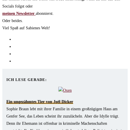
Socials folgst oder
meinen Newsletter
abonnierst.
Oder beides.
Viel Spaß auf Sabienes Welt!
Opens
in
Opens
a
in
Opens
new
a
in
Opens
tab
new
a
in
tab
new
a
ICH LESE GERADE:
tab
new
tab
Ein ungezähmtes Tier von Joël Dicker
Sophie Braun lebt mit ihrer Familie in einem großzügigen Haus am
Genfer See, das Leben scheint ihr zuzulächeln. Aber die Idylle trügt.
Denn ihr Ehemann ist offenbar in kriminelle Machenschaften