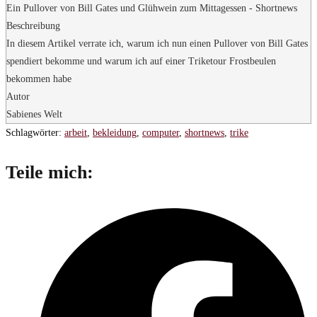
Ein Pullover von Bill Gates und Glühwein zum Mittagessen - Shortnews
Beschreibung
In diesem Artikel verrate ich, warum ich nun einen Pullover von Bill Gates
spendiert bekomme und warum ich auf einer Triketour Frostbeulen
bekommen habe
Autor
Sabienes Welt
Schlagwörter
:
arbeit
,
bekleidung
,
computer
,
shortnews
,
trike
Diesen
Teile mich:
Inhalt
Öffnet
teilen
in
einem
neuen
Fenster