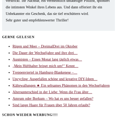
verstrickt. Ihr Nachbar, ein vermeintlich untadeliger Polizist, spioniert
die intimsten Winkel ihres Lebens aus. Und dann offeriert ihr ein
Unbekannter ein Geschenk, das sie tief erschüttern wird.
Sehr guter und empfehlenswerter Thriller!
GERNE GELESEN
Rügen und Meer – DreimalDrei im Oktober
Die Dauer der Wechseljahre und ihre drei…
Ausmisten – Einen Monat lang täglich etwas…
„Mein Hüfthalter bringt mich um!“ Kennt…
Treppenviertel in Hamburg-Blankenese –…
Upcycling: Ausgefallen schöne und kreative DIY-Ideen…
Kältewallungen ★ Ein seltsames Phänomen in den Wechseljahren
Altersunterschied in der Liebe: Wenn die Frau älter…
Amrum oder Borkum – Wo hat es uns besser gefallen?
Sind lange Haare für Frauen über 50 Jahren erlaubt?
SCHON WIEDER WERBUNG!!!!