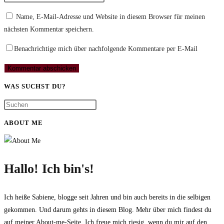
oder
E-
deine
Name, E-Mail-Adresse und Website in diesem Browser für meinen
Benutzernamen
Mail-
Website-
nächsten Kommentar speichern.
zum
Adresse
URL
Kommentieren
zum
ein
Benachrichtige mich über nachfolgende Kommentare per E-Mail
ein
Kommentieren
(optional)
ein
WAS SUCHST DU?
ABOUT ME
Hallo! Ich bin's!
Ich heiße Sabiene, blogge seit Jahren und bin auch bereits in die selbigen
gekommen. Und darum gehts in diesem Blog. Mehr über mich findest du
auf meiner About-me-Seite. Ich freue mich riesig, wenn du mir auf den