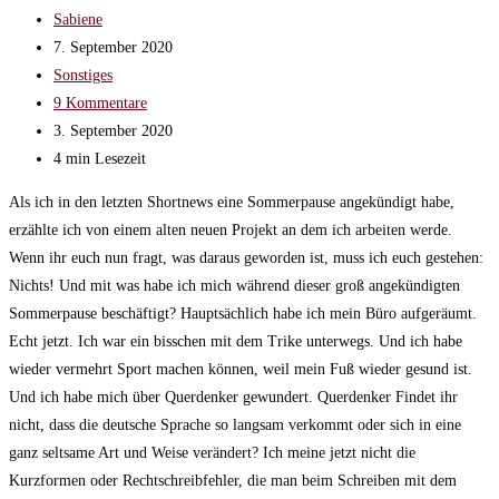
Beitrags-
Sabiene
Autor:
Beitrag
7. September 2020
veröffentlicht:
Beitrags-
Sonstiges
Kategorie:
Beitrags-
9 Kommentare
Kommentare:
Beitrag
3. September 2020
zuletzt
Lesedauer:
4 min Lesezeit
geändert
Als ich in den letzten Shortnews eine Sommerpause angekündigt habe,
am:
erzählte ich von einem alten neuen Projekt an dem ich arbeiten werde.
Wenn ihr euch nun fragt, was daraus geworden ist, muss ich euch gestehen:
Nichts! Und mit was habe ich mich während dieser groß angekündigten
Sommerpause beschäftigt? Hauptsächlich habe ich mein Büro aufgeräumt.
Echt jetzt. Ich war ein bisschen mit dem Trike unterwegs. Und ich habe
wieder vermehrt Sport machen können, weil mein Fuß wieder gesund ist.
Und ich habe mich über Querdenker gewundert. Querdenker Findet ihr
nicht, dass die deutsche Sprache so langsam verkommt oder sich in eine
ganz seltsame Art und Weise verändert? Ich meine jetzt nicht die
Kurzformen oder Rechtschreibfehler, die man beim Schreiben mit dem