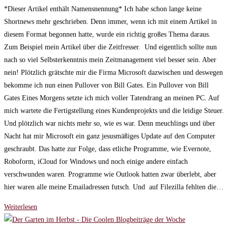
geändert
*Dieser Artikel enthält Namensnennung* Ich habe schon lange keine
am:
Shortnews mehr geschrieben. Denn immer, wenn ich mit einem Artikel in
diesem Format begonnen hatte, wurde ein richtig großes Thema daraus.
Zum Beispiel mein Artikel über die Zeitfresser. Und eigentlich sollte nun
nach so viel Selbsterkenntnis mein Zeitmanagement viel besser sein. Aber
nein! Plötzlich grätschte mir die Firma Microsoft dazwischen und deswegen
bekomme ich nun einen Pullover von Bill Gates. Ein Pullover von Bill
Gates Eines Morgens setzte ich mich voller Tatendrang an meinen PC. Auf
mich wartete die Fertigstellung eines Kundenprojekts und die leidige Steuer.
Und plötzlich war nichts mehr so, wie es war. Denn meuchlings und über
Nacht hat mir Microsoft ein ganz jesusmäßiges Update auf den Computer
geschraubt. Das hatte zur Folge, dass etliche Programme, wie Evernote,
Roboform, iCloud for Windows und noch einige andere einfach
verschwunden waren. Programme wie Outlook hatten zwar überlebt, aber
hier waren alle meine Emailadressen futsch. Und auf Filezilla fehlten die…
Ein
Weiterlesen
Pullover