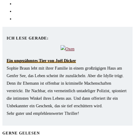
in
Opens
a
in
Opens
new
a
in
Opens
tab
new
a
in
tab
new
a
ICH LESE GERADE:
tab
new
tab
Ein ungezähmtes Tier von Joël Dicker
Sophie Braun lebt mit ihrer Familie in einem großzügigen Haus am
Genfer See, das Leben scheint ihr zuzulächeln. Aber die Idylle trügt.
Denn ihr Ehemann ist offenbar in kriminelle Machenschaften
verstrickt. Ihr Nachbar, ein vermeintlich untadeliger Polizist, spioniert
die intimsten Winkel ihres Lebens aus. Und dann offeriert ihr ein
Unbekannter ein Geschenk, das sie tief erschüttern wird.
Sehr guter und empfehlenswerter Thriller!
GERNE GELESEN