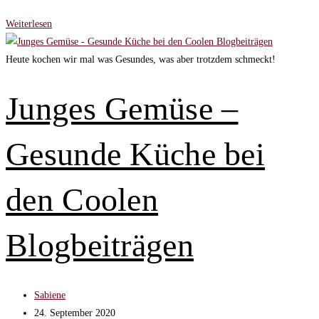
Frankfurter
Weiterlesen
Buchmesse
2020
Heute kochen wir mal was Gesundes, was aber trotzdem schmeckt!
–
Die
Junges Gemüse –
Coolen
Blogbeiträge
Gesunde Küche bei
am
Lesen
den Coolen
Blogbeiträgen
Beitrags-
Sabiene
Autor:
Beitrag
24. September 2020