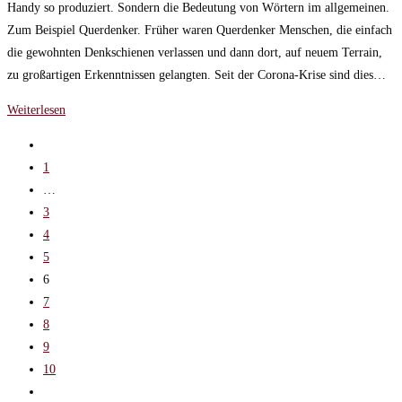
Handy so produziert. Sondern die Bedeutung von Wörtern im allgemeinen.
Zum Beispiel Querdenker. Früher waren Querdenker Menschen, die einfach
die gewohnten Denkschienen verlassen und dann dort, auf neuem Terrain,
zu großartigen Erkenntnissen gelangten. Seit der Corona-Krise sind dies…
Shortnews:
Weiterlesen
Über
Gehe
Querdenker,
zur
1
Astronauten
vorherigen
…
und
Seite
3
Frösche
4
5
6
7
8
9
10
Gehe