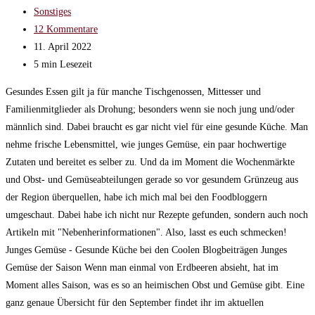
veröffentlicht:
Beitrags-
Sonstiges
Kategorie:
Beitrags-
12 Kommentare
Kommentare:
Beitrag
11. April 2022
zuletzt
Lesedauer:
5 min Lesezeit
geändert
Gesundes Essen gilt ja für manche Tischgenossen, Mittesser und
am:
Familienmitglieder als Drohung; besonders wenn sie noch jung und/oder
männlich sind. Dabei braucht es gar nicht viel für eine gesunde Küche. Man
nehme frische Lebensmittel, wie junges Gemüse, ein paar hochwertige
Zutaten und bereitet es selber zu. Und da im Moment die Wochenmärkte
und Obst- und Gemüseabteilungen gerade so vor gesundem Grünzeug aus
der Region überquellen, habe ich mich mal bei den Foodbloggern
umgeschaut. Dabei habe ich nicht nur Rezepte gefunden, sondern auch noch
Artikeln mit "Nebenherinformationen". Also, lasst es euch schmecken!
Junges Gemüse - Gesunde Küche bei den Coolen Blogbeiträgen Junges
Gemüse der Saison Wenn man einmal von Erdbeeren absieht, hat im
Moment alles Saison, was es so an heimischen Obst und Gemüse gibt. Eine
ganz genaue Übersicht für den September findet ihr im aktuellen