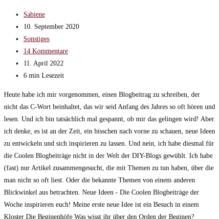
Beitrags-
Sabiene
Autor:
Beitrag
10. September 2020
veröffentlicht:
Beitrags-
Sonstiges
Kategorie:
Beitrags-
14 Kommentare
Kommentare:
Beitrag
11. April 2022
zuletzt
Lesedauer:
6 min Lesezeit
geändert
Heute habe ich mir vorgenommen, einen Blogbeitrag zu schreiben, der
am:
nicht das C-Wort beinhaltet, das wir seid Anfang des Jahres so oft hören und
lesen. Und ich bin tatsächlich mal gespannt, ob mir das gelingen wird! Aber
ich denke, es ist an der Zeit, ein bisschen nach vorne zu schauen, neue Ideen
zu entwickeln und sich inspirieren zu lassen. Und nein, ich habe diesmal für
die Coolen Blogbeiträge nicht in der Welt der DIY-Blogs gewühlt. Ich habe
(fast) nur Artikel zusammengesucht, die mit Themen zu tun haben, über die
man nicht so oft liest. Oder die bekannte Themen von einem anderen
Blickwinkel aus betrachten. Neue Ideen - Die Coolen Blogbeiträge der
Woche inspirieren euch! Meine erste neue Idee ist ein Besuch in einem
Kloster Die Beginenhöfe Was wisst ihr über den Orden der Beginen?