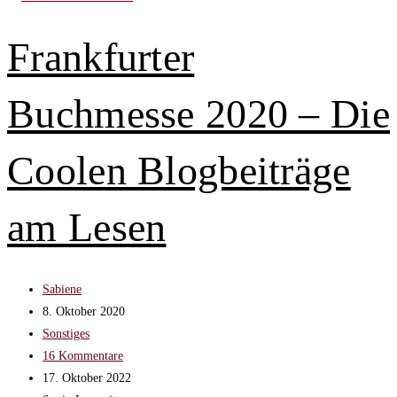
im
Herbst
Frankfurter
–
Die
Buchmesse 2020 – Die
Coolen
Blogbeiträge
der
Coolen Blogbeiträge
Woche
am Lesen
Beitrags-
Sabiene
Autor:
Beitrag
8. Oktober 2020
veröffentlicht:
Beitrags-
Sonstiges
Kategorie:
Beitrags-
16 Kommentare
Kommentare:
Beitrag
17. Oktober 2022