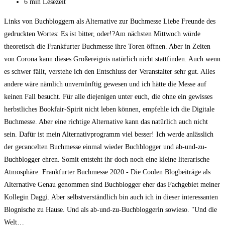
zuletzt
Lesedauer:
6 min Lesezeit
geändert
Links von Buchbloggern als Alternative zur Buchmesse Liebe Freunde des
am:
gedruckten Wortes: Es ist bitter, oder!?Am nächsten Mittwoch würde
theoretisch die Frankfurter Buchmesse ihre Toren öffnen. Aber in Zeiten
von Corona kann dieses Großereignis natürlich nicht stattfinden. Auch wenn
es schwer fällt, verstehe ich den Entschluss der Veranstalter sehr gut. Alles
andere wäre nämlich unvernünftig gewesen und ich hätte die Messe auf
keinen Fall besucht. Für alle diejenigen unter euch, die ohne ein gewisses
herbstliches Bookfair-Spirit nicht leben können, empfehle ich die Digitale
Buchmesse. Aber eine richtige Alternative kann das natürlich auch nicht
sein. Dafür ist mein Alternativprogramm viel besser! Ich werde anlässlich
der gecancelten Buchmesse einmal wieder Buchblogger und ab-und-zu-
Buchblogger ehren. Somit entsteht ihr doch noch eine kleine literarische
Atmosphäre. Frankfurter Buchmesse 2020 - Die Coolen Blogbeiträge als
Alternative Genau genommen sind Buchblogger eher das Fachgebiet meiner
Kollegin Daggi. Aber selbstverständlich bin auch ich in dieser interessanten
Blognische zu Hause. Und als ab-und-zu-Buchbloggerin sowieso. "Und die
Welt…