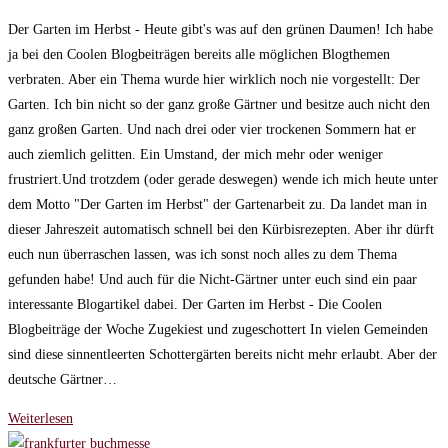
geändert
Der Garten im Herbst - Heute gibt's was auf den grünen Daumen! Ich habe
am:
ja bei den Coolen Blogbeiträgen bereits alle möglichen Blogthemen
verbraten. Aber ein Thema wurde hier wirklich noch nie vorgestellt: Der
Garten. Ich bin nicht so der ganz große Gärtner und besitze auch nicht den
ganz großen Garten. Und nach drei oder vier trockenen Sommern hat er
auch ziemlich gelitten. Ein Umstand, der mich mehr oder weniger
frustriert.Und trotzdem (oder gerade deswegen) wende ich mich heute unter
dem Motto "Der Garten im Herbst" der Gartenarbeit zu. Da landet man in
dieser Jahreszeit automatisch schnell bei den Kürbisrezepten. Aber ihr dürft
euch nun überraschen lassen, was ich sonst noch alles zu dem Thema
gefunden habe! Und auch für die Nicht-Gärtner unter euch sind ein paar
interessante Blogartikel dabei. Der Garten im Herbst - Die Coolen
Blogbeiträge der Woche Zugekiest und zugeschottert In vielen Gemeinden
sind diese sinnentleerten Schottergärten bereits nicht mehr erlaubt. Aber der
deutsche Gärtner…
Der
Weiterlesen
Garten