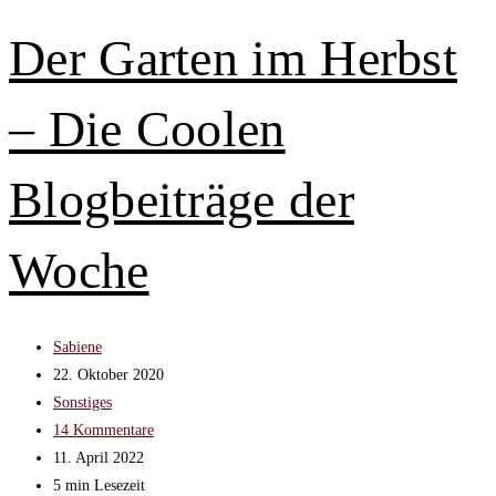
von
Bill
Der Garten im Herbst
Gates
und
– Die Coolen
Glühwein
zum
Mittagessen
Blogbeiträge der
–
Shortnews
Woche
Beitrags-
Sabiene
Autor:
Beitrag
22. Oktober 2020
veröffentlicht:
Beitrags-
Sonstiges
Kategorie:
Beitrags-
14 Kommentare
Kommentare:
Beitrag
11. April 2022
zuletzt
Lesedauer:
5 min Lesezeit