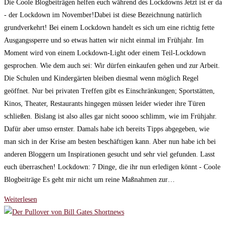
Die Coole Blogbeiträgen helfen euch während des Lockdowns Jetzt ist er da
am:
- der Lockdown im November!Dabei ist diese Bezeichnung natürlich
grundverkehrt! Bei einem Lockdown handelt es sich um eine richtig fette
Ausgangssperre und so etwas hatten wir nicht einmal im Frühjahr. Im
Moment wird von einem Lockdown-Light oder einem Teil-Lockdown
gesprochen. Wie dem auch sei: Wir dürfen einkaufen gehen und zur Arbeit.
Die Schulen und Kindergärten bleiben diesmal wenn möglich Regel
geöffnet. Nur bei privaten Treffen gibt es Einschränkungen; Sportstätten,
Kinos, Theater, Restaurants hingegen müssen leider wieder ihre Türen
schließen. Bislang ist also alles gar nicht soooo schlimm, wie im Frühjahr.
Dafür aber umso ernster. Damals habe ich bereits Tipps abgegeben, wie
man sich in der Krise am besten beschäftigen kann. Aber nun habe ich bei
anderen Bloggern um Inspirationen gesucht und sehr viel gefunden. Lasst
euch überraschen! Lockdown: 7 Dinge, die ihr nun erledigen könnt - Coole
Blogbeiträge Es geht mir nicht um reine Maßnahmen zur…
Lockdown:
Weiterlesen
7
Dinge,