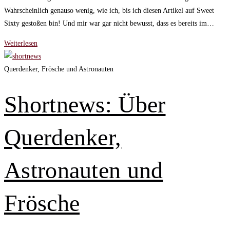
Wahrscheinlich genauso wenig, wie ich, bis ich diesen Artikel auf Sweet
Sixty gestoßen bin! Und mir war gar nicht bewusst, dass es bereits im…
Neue
Weiterlesen
Ideen
–
Querdenker, Frösche und Astronauten
Die
Coolen
Shortnews: Über
Blogbeiträge
der
Querdenker,
Woche
inspirieren
euch!
Astronauten und
Frösche