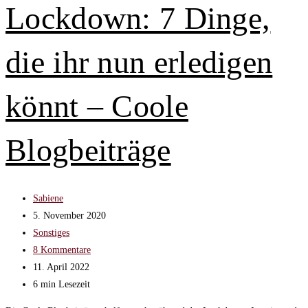
Lockdown: 7 Dinge,
die ihr nun erledigen
könnt – Coole
Blogbeiträge
Beitrags-
Sabiene
Autor:
Beitrag
5. November 2020
veröffentlicht:
Beitrags-
Sonstiges
Kategorie:
Beitrags-
8 Kommentare
Kommentare:
Beitrag
11. April 2022
zuletzt
Lesedauer:
6 min Lesezeit
geändert