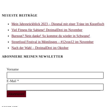
NEUESTE BEITRÄGE
Mein Jahresrückblick 2023 – Diesmal mit einer Träne im Knopfloch
Viel Fitness für Sabiene! DreimalDrei im November
Burnout? Nein danke! So kommst du wieder in Schwung!
Streetfood Festival in Mömlingen – #12von12 im November
Nach der Wahl – DreimalDrei im Oktober
ABONNIERE MEINEN NEWSLETTER
Vorname
E-Mail
*