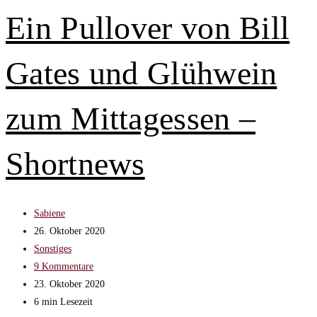
die
Ein Pullover von Bill
ihr
nun
Gates und Glühwein
erledigen
könnt
–
zum Mittagessen –
Coole
Blogbeiträge
Shortnews
Beitrags-
Sabiene
Autor:
Beitrag
26. Oktober 2020
veröffentlicht:
Beitrags-
Sonstiges
Kategorie:
Beitrags-
9 Kommentare
Kommentare:
Beitrag
23. Oktober 2020
zuletzt
Lesedauer:
6 min Lesezeit