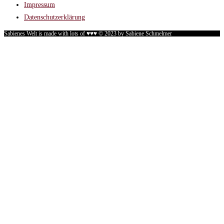
Impressum
Datenschutzerklärung
Sabienes Welt is made with lots of ♥♥♥ © 2023 by Sabiene Schmelmer