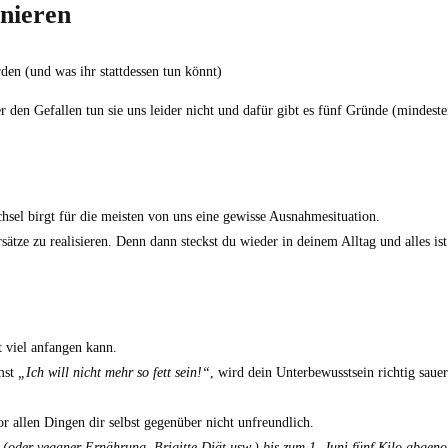
nieren
den Gefallen tun sie uns leider nicht und dafür gibt es fünf Gründe (mindeste
chsel birgt für die meisten von uns eine gewisse Ausnahmesituation.
ätze zu realisieren. Denn dann steckst du wieder in deinem Alltag und alles is
t viel anfangen kann.
mmst
„Ich will nicht mehr so fett sein!“
, wird dein Unterbewusstsein richtig sauer
r allen Dingen dir selbst gegenüber nicht unfreundlich.
 (oder veganer Ernährung, Brigitte Diät usw.) bis zum 1. Juni fünf Kilo abgen