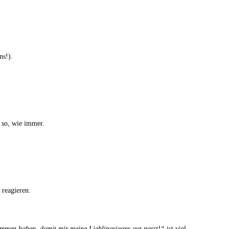
ns!).
t so, wie immer.
 reagieren.
ommen haben, damit mir meine Lieblingsjeans gut passt!“
ist viel