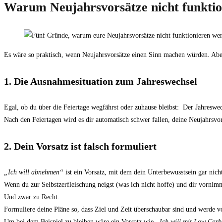
Warum Neujahrsvorsätze nicht funktio
Es wäre so praktisch, wenn Neujahrsvorsätze einen Sinn machen würden. Aber 
1. Die Ausnahmesituation zum Jahreswechsel
Egal, ob du über die Feiertage wegfährst oder zuhause bleibst: Der Jahreswe
Nach den Feiertagen wird es dir automatisch schwer fallen, deine Neujahrsvors
2. Dein Vorsatz ist falsch formuliert
„Ich will abnehmen“
ist ein Vorsatz, mit dem dein Unterbewusstsein gar nich
Wenn du zur Selbstzerfleischung neigst (was ich nicht hoffe) und dir vorni
Und zwar zu Recht.
Formuliere deine Pläne so, dass Ziel und Zeit überschaubar sind und werde vo
Um bei dem Beispiel zu bleiben wäre ein Vorsatz wie
„Ich will mit Low Carb