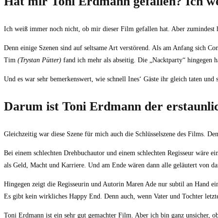
Hat mir Toni Erdmann gefallen? Ich wei
Ich weiß immer noch nicht, ob mir dieser Film gefallen hat. Aber zumindest 
Denn einige Szenen sind auf seltsame Art verstörend. Als am Anfang sich Co
Tim
(Trystan Pütter)
fand ich mehr als abseitig. Die „Nacktparty“ hingegen 
Und es war sehr bemerkenswert, wie schnell Ines‘ Gäste ihr gleich taten und 
Darum ist Toni Erdmann der erstaunli
Gleichzeitig war diese Szene für mich auch die Schlüsselszene des Films. Den
Bei einem schlechten Drehbuchautor und einem schlechten Regisseur wäre ei
als Geld, Macht und Karriere. Und am Ende wären dann alle geläutert von d
Hingegen zeigt die Regisseurin und Autorin Maren Ade nur subtil an Hand ein
Es gibt kein wirkliches Happy End. Denn auch, wenn Vater und Tochter letzte
Toni Erdmann ist ein sehr gut gemachter Film. Aber ich bin ganz unsicher, ob