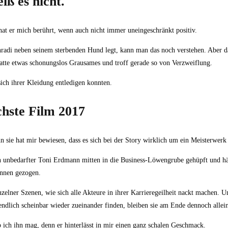
ß es nicht.
hat er mich berührt, wenn auch nicht immer uneingeschränkt positiv.
nradi neben seinem sterbenden Hund legt, kann man das noch verstehen. Aber da
hatte etwas schonungslos Grausames und troff gerade so von Verzweiflung.
sich ihrer Kleidung entledigen konnten.
chste Film 2017
n sie hat mir bewiesen, dass es sich bei der Story wirklich um ein Meisterwerk
n unbedarfter Toni Erdmann mitten in die Business-Löwengrube gehüpft und hät
annen gezogen.
zelner Szenen, wie sich alle Akteure in ihrer Karrieregeilheit nackt machen. 
ndlich scheinbar wieder zueinander finden, bleiben sie am Ende dennoch allei
 ich ihn mag, denn er hinterlässt in mir einen ganz schalen Geschmack.