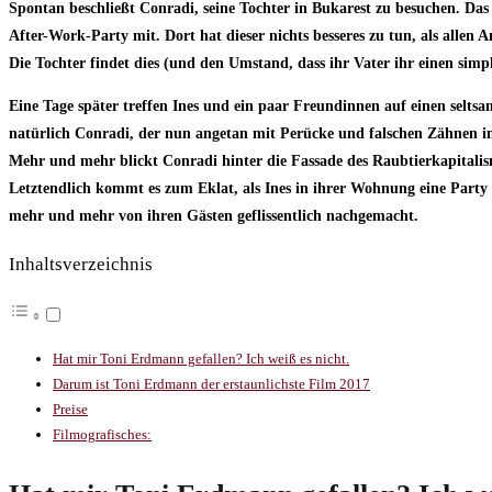
Spontan beschließt Conradi, seine Tochter in Bukarest zu besuchen. Das 
After-Work-Party mit. Dort hat dieser nichts besseres zu tun, als allen A
Die Tochter findet dies (und den Umstand, dass ihr Vater ihr einen simp
Eine Tage später treffen Ines und ein paar Freundinnen auf einen selts
natürlich Conradi, der nun angetan mit Perücke und falschen Zähnen imm
Mehr und mehr blickt Conradi hinter die Fassade des Raubtierkapitalism
Letztendlich kommt es zum Eklat, als Ines in ihrer Wohnung eine Party g
mehr und mehr von ihren Gästen geflissentlich nachgemacht.
Inhaltsverzeichnis
Hat mir Toni Erdmann gefallen? Ich weiß es nicht.
Darum ist Toni Erdmann der erstaunlichste Film 2017
Preise
Filmografisches: