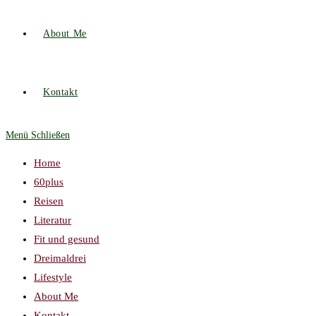
About Me
Kontakt
Menü
Schließen
Home
60plus
Reisen
Literatur
Fit und gesund
Dreimaldrei
Lifestyle
About Me
Kontakt