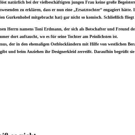
löst natürlich bei der vielbeschäftigten jungen Frau keine große Begeist
nwesenden zu erklären, dass er nun eine „Ersatztochter“ engagiert hätte. In
len Gurkenhobel mitgebracht hat) gar nicht so komisch. Schließlich flieg
amen Herrn namens Toni Erdmann, der sich als Botschafter und Freund des 
er dort auftaucht, wo es für seine Tochter am Peinlichsten ist.
us, der in den ehemaligen Ostblockländern mit Hilfe von westlichen Bera
ibt und beim Anziehen ihr Designerkleid zerreißt. Daraufhin begrüßt sie 