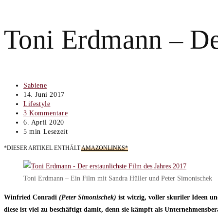
Toni Erdmann – Der
Beitrags-
Sabiene
Autor:
Beitrag
14. Juni 2017
veröffentlicht:
Beitrags-
Lifestyle
Kategorie:
Beitrags-
3 Kommentare
Kommentare:
Beitrag
6. April 2020
zuletzt
Lesedauer:
5 min Lesezeit
geändert
*DIESER ARTIKEL ENTHÄLT
AMAZONLINKS*
am:
Toni Erdmann – Ein Film mit Sandra Hüller und Peter Simonischek
Winfried Conradi
(Peter Simonischek)
ist witzig, voller skuriler Ideen
diese ist viel zu beschäftigt damit, denn sie kämpft als Unternehmensber