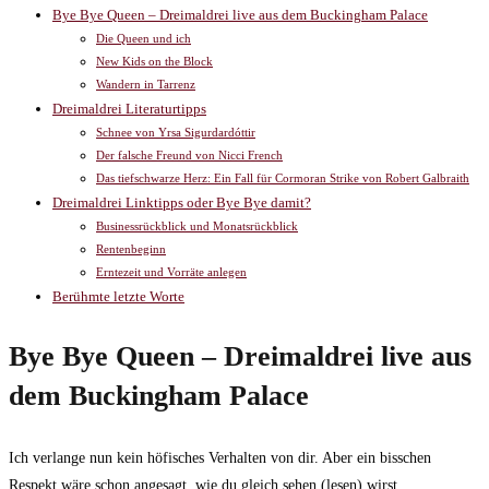
Bye Bye Queen – Dreimaldrei live aus dem Buckingham Palace
Die Queen und ich
New Kids on the Block
Wandern in Tarrenz
Dreimaldrei Literaturtipps
Schnee von Yrsa Sigurdardóttir
Der falsche Freund von Nicci French
Das tiefschwarze Herz: Ein Fall für Cormoran Strike von Robert Galbraith
Dreimaldrei Linktipps oder Bye Bye damit?
Businessrückblick und Monatsrückblick
Rentenbeginn
Erntezeit und Vorräte anlegen
Berühmte letzte Worte
Bye Bye Queen – Dreimaldrei live aus
dem Buckingham Palace
Ich verlange nun kein höfisches Verhalten von dir. Aber ein bisschen
Respekt wäre schon angesagt, wie du gleich sehen (lesen) wirst.