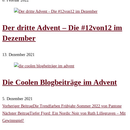
8. Februar 2022
Der dritte Advent – Die #12von12 im
Dezember
13. Dezember 2021
Die Coolen Blogbeiträge im Advent
5. Dezember 2021
Weitere
Vorheriger Beitrag
Die Trendfarben Frühjahr-Sommer 2022 von Pantone
Nächster Beitrag
Tiefer Fjord: Ein Nordic Noir von Ruth Lillegraven – Mit
Artikel
Gewinnspiel!