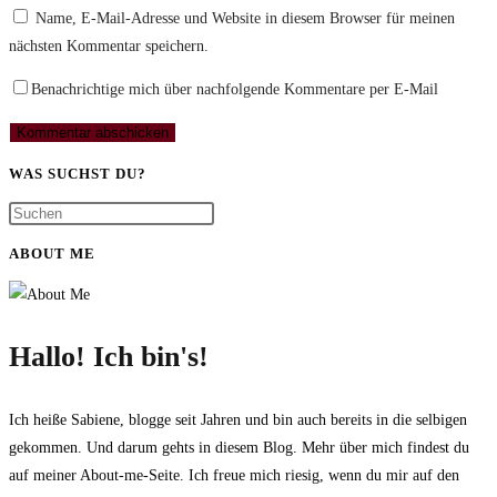
oder
E-
deine
Name, E-Mail-Adresse und Website in diesem Browser für meinen
Benutzernamen
Mail-
Website-
nächsten Kommentar speichern.
zum
Adresse
URL
Kommentieren
zum
ein
Benachrichtige mich über nachfolgende Kommentare per E-Mail
ein
Kommentieren
(optional)
ein
WAS SUCHST DU?
ABOUT ME
Hallo! Ich bin's!
Ich heiße Sabiene, blogge seit Jahren und bin auch bereits in die selbigen
gekommen. Und darum gehts in diesem Blog. Mehr über mich findest du
auf meiner About-me-Seite. Ich freue mich riesig, wenn du mir auf den