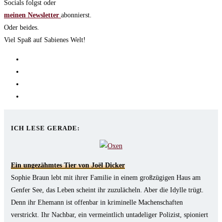
Socials folgst oder
meinen Newsletter
abonnierst.
Oder beides.
Viel Spaß auf Sabienes Welt!
Opens
in
Opens
a
in
Opens
new
a
in
Opens
tab
new
a
in
tab
new
a
ICH LESE GERADE:
tab
new
tab
Ein ungezähmtes Tier von Joël Dicker
Sophie Braun lebt mit ihrer Familie in einem großzügigen Haus am
Genfer See, das Leben scheint ihr zuzulächeln. Aber die Idylle trügt.
Denn ihr Ehemann ist offenbar in kriminelle Machenschaften
verstrickt. Ihr Nachbar, ein vermeintlich untadeliger Polizist, spioniert