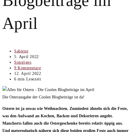
Blogbeiträge im
April
Beitrags-
Sabiene
Autor:
Beitrag
5. April 2022
veröffentlicht:
Beitrags-
Sonstiges
Kategorie:
Beitrags-
9 Kommentare
Kommentare:
Beitrag
12. April 2022
zuletzt
Lesedauer:
6 min Lesezeit
geändert
am:
Die Osterausgabe der Coolen Blogbeiträge ist da!
Ostern ist ja sowas wie Weihnachten. Zumindest ähneln sich die Feste,
was den Aufwand an Kochen, Backen und Dekorieren angeht.
Manchorts fallen auch die Ostergeschenke bereits relativ üppig aus.
Und metereologisch nähern sich diese beiden großen Feste auch immer