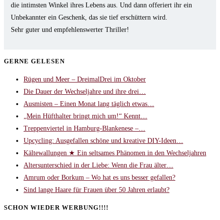
die intimsten Winkel ihres Lebens aus. Und dann offeriert ihr ein
Unbekannter ein Geschenk, das sie tief erschüttern wird.
Sehr guter und empfehlenswerter Thriller!
GERNE GELESEN
Rügen und Meer – DreimalDrei im Oktober
Die Dauer der Wechseljahre und ihre drei…
Ausmisten – Einen Monat lang täglich etwas…
„Mein Hüfthalter bringt mich um!“ Kennt…
Treppenviertel in Hamburg-Blankenese –…
Upcycling: Ausgefallen schöne und kreative DIY-Ideen…
Kältewallungen ★ Ein seltsames Phänomen in den Wechseljahren
Altersunterschied in der Liebe: Wenn die Frau älter…
Amrum oder Borkum – Wo hat es uns besser gefallen?
Sind lange Haare für Frauen über 50 Jahren erlaubt?
SCHON WIEDER WERBUNG!!!!