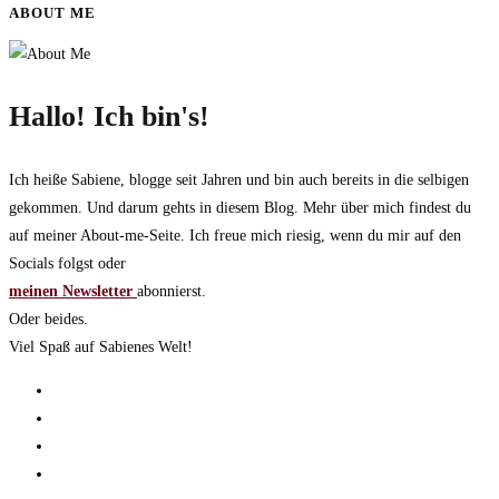
ABOUT ME
Hallo! Ich bin's!
Ich heiße Sabiene, blogge seit Jahren und bin auch bereits in die selbigen
gekommen. Und darum gehts in diesem Blog. Mehr über mich findest du
auf meiner About-me-Seite. Ich freue mich riesig, wenn du mir auf den
Socials folgst oder
meinen Newsletter
abonnierst.
Oder beides.
Viel Spaß auf Sabienes Welt!
Opens
in
Opens
a
in
Opens
new
a
in
Opens