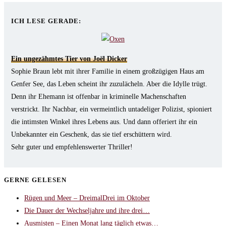
tab
new
a
in
tab
new
a
ICH LESE GERADE:
tab
new
tab
Ein ungezähmtes Tier von Joël Dicker
Sophie Braun lebt mit ihrer Familie in einem großzügigen Haus am
Genfer See, das Leben scheint ihr zuzulächeln. Aber die Idylle trügt.
Denn ihr Ehemann ist offenbar in kriminelle Machenschaften
verstrickt. Ihr Nachbar, ein vermeintlich untadeliger Polizist, spioniert
die intimsten Winkel ihres Lebens aus. Und dann offeriert ihr ein
Unbekannter ein Geschenk, das sie tief erschüttern wird.
Sehr guter und empfehlenswerter Thriller!
GERNE GELESEN
Rügen und Meer – DreimalDrei im Oktober
Die Dauer der Wechseljahre und ihre drei…
Ausmisten – Einen Monat lang täglich etwas…