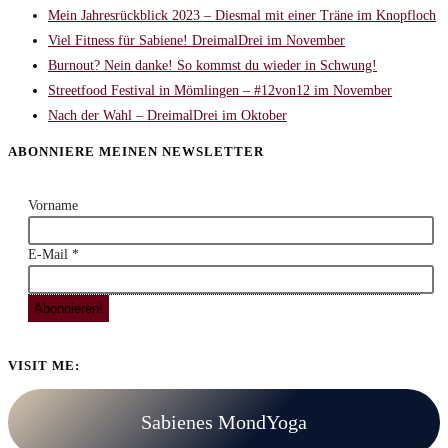
Mein Jahresrückblick 2023 – Diesmal mit einer Träne im Knopfloch
Viel Fitness für Sabiene! DreimalDrei im November
Burnout? Nein danke! So kommst du wieder in Schwung!
Streetfood Festival in Mömlingen – #12von12 im November
Nach der Wahl – DreimalDrei im Oktober
ABONNIERE MEINEN NEWSLETTER
Vorname
E-Mail
*
VISIT ME:
Sabienes MondYoga