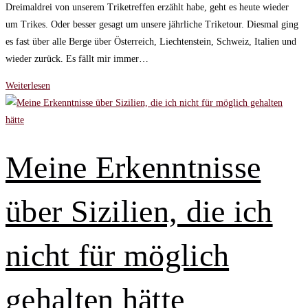
Dreimaldrei von unserem Triketreffen erzählt habe, geht es heute wieder
um Trikes. Oder besser gesagt um unsere jährliche Triketour. Diesmal ging
es fast über alle Berge über Österreich, Liechtenstein, Schweiz, Italien und
wieder zurück. Es fällt mir immer…
On
Weiterlesen
The
Road
again
und
Meine Erkenntnisse
mehr
–
über Sizilien, die ich
Dreimaldrei
im
Juli
nicht für möglich
gehalten hätte