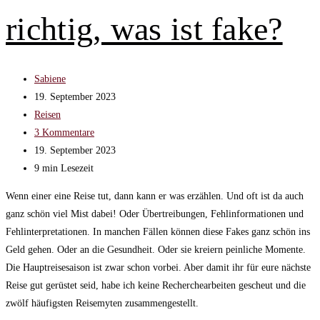
richtig, was ist fake?
Beitrags-
Sabiene
Autor:
Beitrag
19. September 2023
veröffentlicht:
Beitrags-
Reisen
Kategorie:
Beitrags-
3 Kommentare
Kommentare:
Beitrag
19. September 2023
zuletzt
Lesedauer:
9 min Lesezeit
geändert
Wenn einer eine Reise tut, dann kann er was erzählen. Und oft ist da auch
am:
ganz schön viel Mist dabei! Oder Übertreibungen, Fehlinformationen und
Fehlinterpretationen. In manchen Fällen können diese Fakes ganz schön ins
Geld gehen. Oder an die Gesundheit. Oder sie kreiern peinliche Momente.
Die Hauptreisesaison ist zwar schon vorbei. Aber damit ihr für eure nächste
Reise gut gerüstet seid, habe ich keine Recherchearbeiten gescheut und die
zwölf häufigsten Reisemyten zusammengestellt.