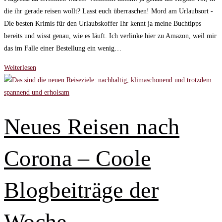
die ihr gerade reisen wollt? Lasst euch überraschen! Mord am Urlaubsort -
Die besten Krimis für den Urlaubskoffer Ihr kennt ja meine Buchtipps
bereits und wisst genau, wie es läuft. Ich verlinke hier zu Amazon, weil mir
das im Falle einer Bestellung ein wenig…
Mord
Weiterlesen
am
Urlaubsort
†
Die
Neues Reisen nach
besten
Krimis
Corona – Coole
für
den
Urlaubskoffer
Blogbeiträge der
Woche