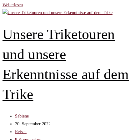
Reisemythen
Weiterlesen
im
Check
–
Unsere Triketouren
Was
ist
und unsere
richtig,
was
ist
Erkenntnisse auf dem
fake?
Trike
Beitrags-
Sabiene
Autor:
Beitrag
20. September 2022
veröffentlicht:
Beitrags-
Reisen
Kategorie:
Beitrags-
8 Kommentare