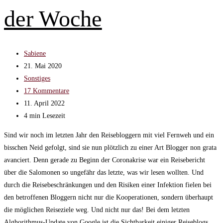
der Woche
Beitrags-
Sabiene
Autor:
Beitrag
21. Mai 2020
veröffentlicht:
Beitrags-
Sonstiges
Kategorie:
Beitrags-
17 Kommentare
Kommentare:
Beitrag
11. April 2022
zuletzt
Lesedauer:
4 min Lesezeit
geändert
Sind wir noch im letzten Jahr den Reisebloggern mit viel Fernweh und ein
am:
bisschen Neid gefolgt, sind sie nun plötzlich zu einer Art Blogger non grata
avanciert. Denn gerade zu Beginn der Coronakrise war ein Reisebericht
über die Salomonen so ungefähr das letzte, was wir lesen wollten. Und
durch die Reisebeschränkungen und den Risiken einer Infektion fielen bei
den betroffenen Bloggern nicht nur die Kooperationen, sondern überhaupt
die möglichen Reiseziele weg. Und nicht nur das! Bei dem letzten
Alghorithmus-Update von Google ist die Sichtbarkeit einiger Reiseblogs