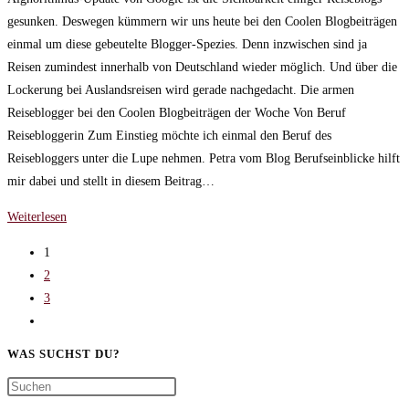
gesunken. Deswegen kümmern wir uns heute bei den Coolen Blogbeiträgen
einmal um diese gebeutelte Blogger-Spezies. Denn inzwischen sind ja
Reisen zumindest innerhalb von Deutschland wieder möglich. Und über die
Lockerung bei Auslandsreisen wird gerade nachgedacht. Die armen
Reiseblogger bei den Coolen Blogbeiträgen der Woche Von Beruf
Reisebloggerin Zum Einstieg möchte ich einmal den Beruf des
Reisebloggers unter die Lupe nehmen. Petra vom Blog Berufseinblicke hilft
mir dabei und stellt in diesem Beitrag…
Die
Weiterlesen
armen
1
Reiseblogger
2
bei
3
den
Gehe
Coolen
zur
Blogbeiträgen
WAS SUCHST DU?
nächsten
der
Seite
Woche