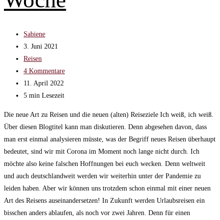
Beitrags-
Sabiene
Autor:
Beitrag
3. Juni 2021
veröffentlicht:
Beitrags-
Reisen
Kategorie:
Beitrags-
4 Kommentare
Kommentare:
Beitrag
11. April 2022
zuletzt
Lesedauer:
5 min Lesezeit
geändert
Die neue Art zu Reisen und die neuen (alten) Reiseziele Ich weiß, ich weiß.
am:
Über diesen Blogtitel kann man diskutieren. Denn abgesehen davon, dass
man erst einmal analysieren müsste, was der Begriff neues Reisen überhaupt
bedeutet, sind wir mit Corona im Moment noch lange nicht durch. Ich
möchte also keine falschen Hoffnungen bei euch wecken. Denn weltweit
und auch deutschlandweit werden wir weiterhin unter der Pandemie zu
leiden haben. Aber wir können uns trotzdem schon einmal mit einer neuen
Art des Reisens auseinandersetzen! In Zukunft werden Urlaubsreisen ein
bisschen anders ablaufen, als noch vor zwei Jahren. Denn für einen