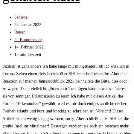
Beitrags-
Sabiene
Autor:
Beitrag
23. Januar 2022
veröffentlicht:
Beitrags-
Reisen
Kategorie:
Beitrags-
22 Kommentare
Kommentare:
Beitrag
14. Februar 2022
zuletzt
Lesedauer:
15 min Lesezeit
geändert
Sizilien ist ganz anders Ich habe lange mit mir gehadert, ob ich wirklich in
am:
Corona-Zeiten einen Reisebericht über Sizilien schreiben sollte. Aber eine
Reaktion auf meinen Jahresrückblick 2021 beinhaltete die Bitte, dies doch
zu wagen. Denn vielleicht gibt es an trüben Tagen kaum etwas schöneres,
als von sonnigen Urlaubszielen zu lesen.Ich habe mir diesen Artikel das
Format "Erkenntnisse" gewählt, weil es mir doch einiges an dichterischer
Freiheit erlaubt und kurz und knackig zu schreiben ist. Vorsicht! Dieser
Artikel ist ein wenig lang geworden, sorry. Aber schließlich ist Sizilien die
größte Insel im Mittelmeer! Deswegen verdient sie auch ein bisschen mehr
Platz. Unsere Tour durch Sizilien Ich beginne mit ein paar Eckpunkten über