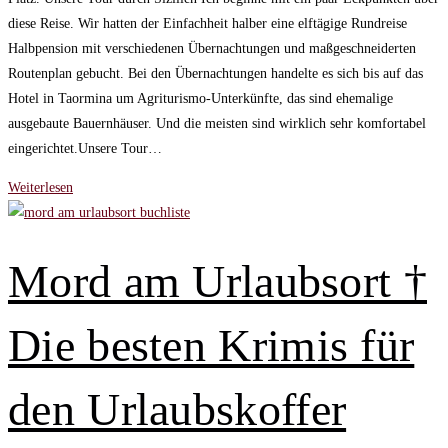
diese Reise. Wir hatten der Einfachheit halber eine elftägige Rundreise
Halbpension mit verschiedenen Übernachtungen und maßgeschneiderten
Routenplan gebucht. Bei den Übernachtungen handelte es sich bis auf das
Hotel in Taormina um Agriturismo-Unterkünfte, das sind ehemalige
ausgebaute Bauernhäuser. Und die meisten sind wirklich sehr komfortabel
eingerichtet.Unsere Tour…
Meine
Weiterlesen
Erkenntnisse
über
Sizilien,
Mord am Urlaubsort †
die
ich
Die besten Krimis für
nicht
für
möglich
den Urlaubskoffer
gehalten
hätte