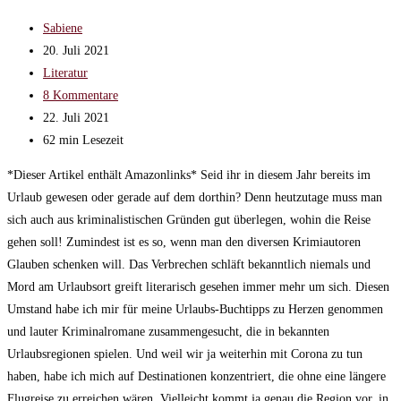
Beitrags-
Sabiene
Autor:
Beitrag
20. Juli 2021
veröffentlicht:
Beitrags-
Literatur
Kategorie:
Beitrags-
8 Kommentare
Kommentare:
Beitrag
22. Juli 2021
zuletzt
Lesedauer:
62 min Lesezeit
geändert
*Dieser Artikel enthält Amazonlinks* Seid ihr in diesem Jahr bereits im
am:
Urlaub gewesen oder gerade auf dem dorthin? Denn heutzutage muss man
sich auch aus kriminalistischen Gründen gut überlegen, wohin die Reise
gehen soll! Zumindest ist es so, wenn man den diversen Krimiautoren
Glauben schenken will. Das Verbrechen schläft bekanntlich niemals und
Mord am Urlaubsort greift literarisch gesehen immer mehr um sich. Diesen
Umstand habe ich mir für meine Urlaubs-Buchtipps zu Herzen genommen
und lauter Kriminalromane zusammengesucht, die in bekannten
Urlaubsregionen spielen. Und weil wir ja weiterhin mit Corona zu tun
haben, habe ich mich auf Destinationen konzentriert, die ohne eine längere
Flugreise zu erreichen wären. Vielleicht kommt ja genau die Region vor, in