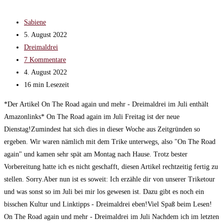
Beitrags-
Sabiene
Autor:
Beitrag
5. August 2022
veröffentlicht:
Beitrags-
Dreimaldrei
Kategorie:
Beitrags-
7 Kommentare
Kommentare:
Beitrag
4. August 2022
zuletzt
Lesedauer:
16 min Lesezeit
geändert
*Der Artikel On The Road again und mehr - Dreimaldrei im Juli enthält
am:
Amazonlinks* On The Road again im Juli Freitag ist der neue
Dienstag!Zumindest hat sich dies in dieser Woche aus Zeitgründen so
ergeben. Wir waren nämlich mit dem Trike unterwegs, also "On The Road
again" und kamen sehr spät am Montag nach Hause. Trotz bester
Vorbereitung hatte ich es nicht geschafft, diesen Artikel rechtzeitig fertig zu
stellen. Sorry.Aber nun ist es soweit: Ich erzähle dir von unserer Triketour
und was sonst so im Juli bei mir los gewesen ist. Dazu gibt es noch ein
bisschen Kultur und Linktipps - Dreimaldrei eben!Viel Spaß beim Lesen!
On The Road again und mehr - Dreimaldrei im Juli Nachdem ich im letzten