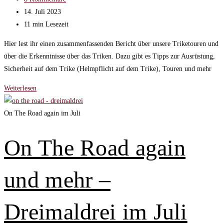
Kommentare:
Beitrag
14. Juli 2023
zuletzt
Lesedauer:
11 min Lesezeit
geändert
Hier lest ihr einen zusammenfassenden Bericht über unsere Triketouren und
am:
über die Erkenntnisse über das Triken. Dazu gibt es Tipps zur Ausrüstung,
Sicherheit auf dem Trike (Helmpflicht auf dem Trike), Touren und mehr
Unsere
Weiterlesen
Triketouren
und
On The Road again im Juli
unsere
Erkenntnisse
On The Road again
auf
dem
und mehr –
Trike
Dreimaldrei im Juli