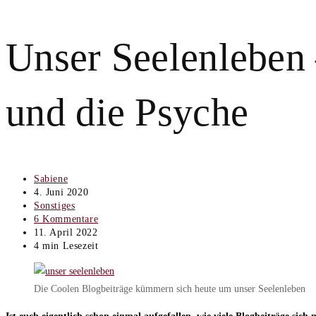
Unser Seelenleben
und die Psyche
Beitrags-
Sabiene
Autor:
Beitrag
4. Juni 2020
veröffentlicht:
Beitrags-
Sonstiges
Kategorie:
Beitrags-
6 Kommentare
Kommentare:
Beitrag
11. April 2022
zuletzt
Lesedauer:
4 min Lesezeit
geändert
am:
Die Coolen Blogbeiträge kümmern sich heute um unser Seelenleben