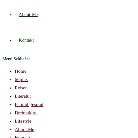
About Me
Kontakt
Menü
Schließen
Home
60plus
Reisen
Literatur
Fit und gesund
Dreimaldrei
Lifestyle
About Me
Kontakt