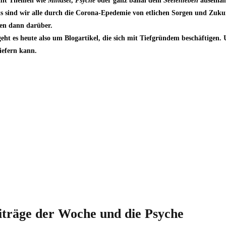
h mit Themen wie
Mindset
,
Psyche
oder ganz banal dem
Seelenleben
auseinan
eits sind wir alle durch die Corona-Epedemie von etlichen Sorgen und Zuk
gen dann darüber.
ht es heute also um Blogartikel, die sich mit Tiefgründem beschäftigen. 
iefern kann.
iträge der Woche und die Psyche