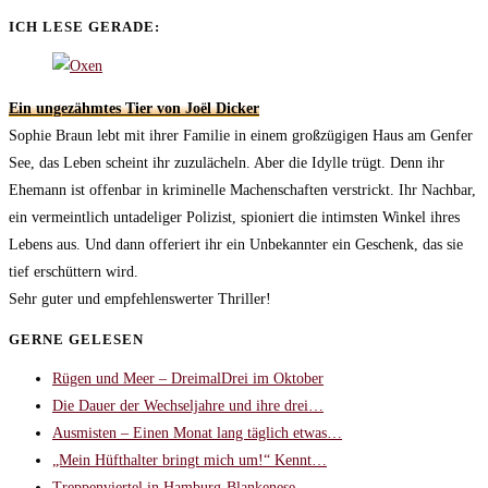
ICH LESE GERADE:
Ein ungezähmtes Tier von Joël Dicker
Sophie Braun lebt mit ihrer Familie in einem großzügigen Haus am Genfer
See, das Leben scheint ihr zuzulächeln. Aber die Idylle trügt. Denn ihr
Ehemann ist offenbar in kriminelle Machenschaften verstrickt. Ihr Nachbar,
ein vermeintlich untadeliger Polizist, spioniert die intimsten Winkel ihres
Lebens aus. Und dann offeriert ihr ein Unbekannter ein Geschenk, das sie
tief erschüttern wird.
Sehr guter und empfehlenswerter Thriller!
GERNE GELESEN
Rügen und Meer – DreimalDrei im Oktober
Die Dauer der Wechseljahre und ihre drei…
Ausmisten – Einen Monat lang täglich etwas…
„Mein Hüfthalter bringt mich um!“ Kennt…
Treppenviertel in Hamburg-Blankenese –…