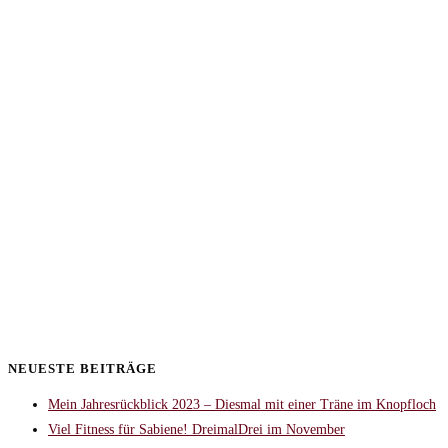
NEUESTE BEITRÄGE
Mein Jahresrückblick 2023 – Diesmal mit einer Träne im Knopfloch
Viel Fitness für Sabiene! DreimalDrei im November