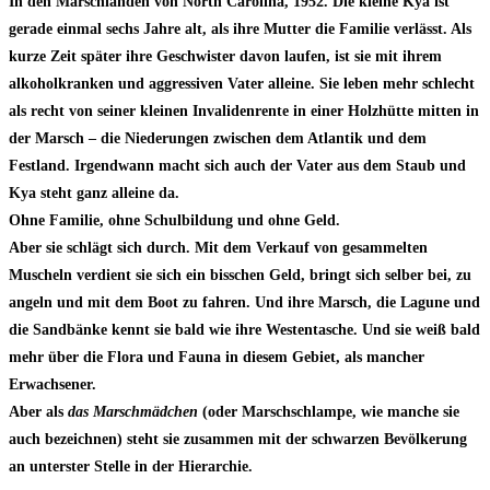
In den Marschlanden von North Carolina, 1952. Die kleine Kya ist
gerade einmal sechs Jahre alt, als ihre Mutter die Familie verlässt. Als
kurze Zeit später ihre Geschwister davon laufen, ist sie mit ihrem
alkoholkranken und aggressiven Vater alleine. Sie leben mehr schlecht
als recht von seiner kleinen Invalidenrente in einer Holzhütte mitten in
der Marsch – die Niederungen zwischen dem Atlantik und dem
Festland. Irgendwann macht sich auch der Vater aus dem Staub und
Kya steht ganz alleine da.
Ohne Familie, ohne Schulbildung und ohne Geld.
Aber sie schlägt sich durch. Mit dem Verkauf von gesammelten
Muscheln verdient sie sich ein bisschen Geld, bringt sich selber bei, zu
angeln und mit dem Boot zu fahren. Und ihre Marsch, die Lagune und
die Sandbänke kennt sie bald wie ihre Westentasche. Und sie weiß bald
mehr über die Flora und Fauna in diesem Gebiet, als mancher
Erwachsener.
Aber als
das Marschmädchen
(oder Marschschlampe, wie manche sie
auch bezeichnen) steht sie zusammen mit der schwarzen Bevölkerung
an unterster Stelle in der Hierarchie.