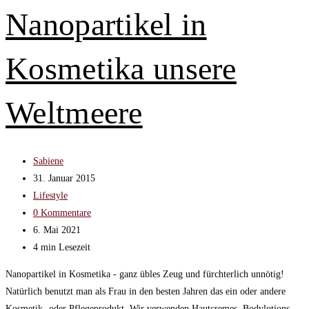
der
Nanopartikel in
Gärten
in
der
Kosmetika unsere
Stadt
Weltmeere
Beitrags-
Sabiene
Autor:
Beitrag
31. Januar 2015
veröffentlicht:
Beitrags-
Lifestyle
Kategorie:
Beitrags-
0 Kommentare
Kommentare:
Beitrag
6. Mai 2021
zuletzt
Lesedauer:
4 min Lesezeit
geändert
Nanopartikel in Kosmetika - ganz übles Zeug und fürchterlich unnötig!
am:
Natürlich benutzt man als Frau in den besten Jahren das ein oder andere
Kosmetik- oder Pflegeprodukt. Wir verwenden Hautcremes, Bodylotions