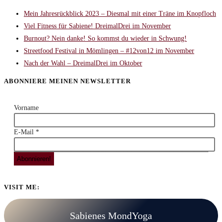
Mein Jahresrückblick 2023 – Diesmal mit einer Träne im Knopfloch
Viel Fitness für Sabiene! DreimalDrei im November
Burnout? Nein danke! So kommst du wieder in Schwung!
Streetfood Festival in Mömlingen – #12von12 im November
Nach der Wahl – DreimalDrei im Oktober
ABONNIERE MEINEN NEWSLETTER
Vorname
E-Mail
*
VISIT ME:
Sabienes MondYoga