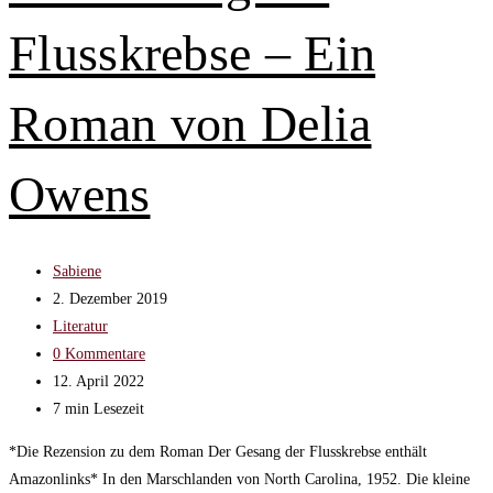
Die
Flusskrebse – Ein
Coolen
Blogbeiträge
der
Roman von Delia
Woche
Owens
Beitrags-
Sabiene
Autor:
Beitrag
2. Dezember 2019
veröffentlicht:
Beitrags-
Literatur
Kategorie:
Beitrags-
0 Kommentare
Kommentare:
Beitrag
12. April 2022
zuletzt
Lesedauer:
7 min Lesezeit
geändert
*Die Rezension zu dem Roman Der Gesang der Flusskrebse enthält
am:
Amazonlinks* In den Marschlanden von North Carolina, 1952. Die kleine