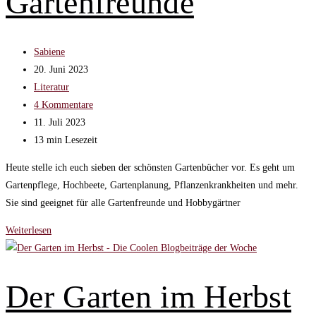
Gartenfreunde
Beitrags-
Sabiene
Autor:
Beitrag
20. Juni 2023
veröffentlicht:
Beitrags-
Literatur
Kategorie:
Beitrags-
4 Kommentare
Kommentare:
Beitrag
11. Juli 2023
zuletzt
Lesedauer:
13 min Lesezeit
geändert
Heute stelle ich euch sieben der schönsten Gartenbücher vor. Es geht um
am:
Gartenpflege, Hochbeete, Gartenplanung, Pflanzenkrankheiten und mehr.
Sie sind geeignet für alle Gartenfreunde und Hobbygärtner
Die
Weiterlesen
schönsten
Gartenbücher
–
Der Garten im Herbst
Buchtipps