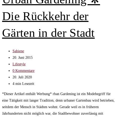
Ein
Roman
Die Rückkehr der
von
Delia
Owens
Gärten in der Stadt
Beitrags-
Sabiene
Autor:
Beitrag
20. Juni 2015
veröffentlicht:
Beitrags-
Lifestyle
Kategorie:
Beitrags-
0 Kommentare
Kommentare:
Beitrag
20. Juli 2020
zuletzt
Lesedauer:
4 min Lesezeit
geändert
*Dieser Artikel enthält Werbung* rban Gardening ist ein Modebegriff für
am:
eine Tätigkeit mit langer Tradition, denn urbaner Gartenbau wird betrieben,
seitdem der Mensch in Städten wohnt. Gerade weil es in früheren
Jahrhunderten nicht möglich war, die Stadtbewohner zuverlässig mit