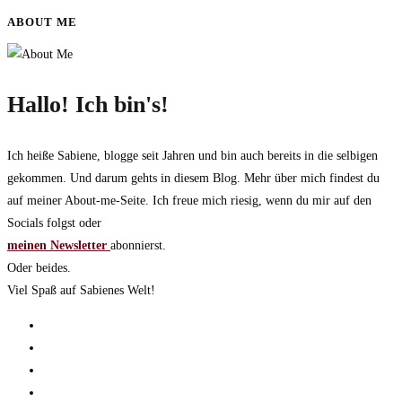
Kosmetika
ABOUT ME
unsere
Weltmeere
Hallo! Ich bin's!
Ich heiße Sabiene, blogge seit Jahren und bin auch bereits in die selbigen
gekommen. Und darum gehts in diesem Blog. Mehr über mich findest du
auf meiner About-me-Seite. Ich freue mich riesig, wenn du mir auf den
Socials folgst oder
meinen Newsletter
abonnierst.
Oder beides.
Viel Spaß auf Sabienes Welt!
Opens
in
Opens
a
in
Opens
new
a
in
Opens