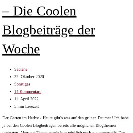
für
– Die Coolen
alle
Gartenfreunde
Blogbeiträge der
Woche
Beitrags-
Sabiene
Autor:
Beitrag
22. Oktober 2020
veröffentlicht:
Beitrags-
Sonstiges
Kategorie:
Beitrags-
14 Kommentare
Kommentare:
Beitrag
11. April 2022
zuletzt
Lesedauer:
5 min Lesezeit
geändert
Der Garten im Herbst - Heute gibt's was auf den grünen Daumen! Ich habe
am:
ja bei den Coolen Blogbeiträgen bereits alle möglichen Blogthemen
verbraten. Aber ein Thema wurde hier wirklich noch nie vorgestellt: Der