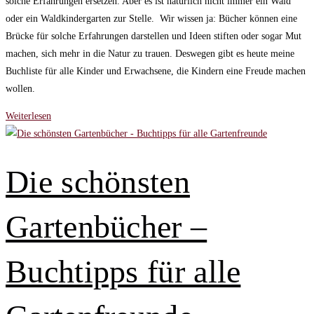
solche Erfahrungen ersetzen. Aber es ist natürlich nicht immer ein Wald
oder ein Waldkindergarten zur Stelle. Wir wissen ja: Bücher können eine
Brücke für solche Erfahrungen darstellen und Ideen stiften oder sogar Mut
machen, sich mehr in die Natur zu trauen. Deswegen gibt es heute meine
Buchliste für alle Kinder und Erwachsene, die Kindern eine Freude machen
wollen.
Wald
Weiterlesen
und
Natur
–
Die schönsten
Die
schönsten
Gartenbücher –
Kinderbücher
für
draußen
Buchtipps für alle