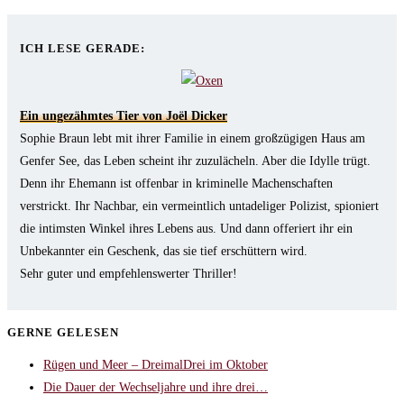
tab
new
a
in
tab
new
a
ICH LESE GERADE:
tab
new
tab
Ein ungezähmtes Tier von Joël Dicker
Sophie Braun lebt mit ihrer Familie in einem großzügigen Haus am
Genfer See, das Leben scheint ihr zuzulächeln. Aber die Idylle trügt.
Denn ihr Ehemann ist offenbar in kriminelle Machenschaften
verstrickt. Ihr Nachbar, ein vermeintlich untadeliger Polizist, spioniert
die intimsten Winkel ihres Lebens aus. Und dann offeriert ihr ein
Unbekannter ein Geschenk, das sie tief erschüttern wird.
Sehr guter und empfehlenswerter Thriller!
GERNE GELESEN
Rügen und Meer – DreimalDrei im Oktober
Die Dauer der Wechseljahre und ihre drei…