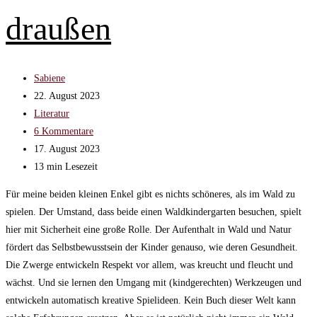
draußen
Beitrags-
Sabiene
Autor:
Beitrag
22. August 2023
veröffentlicht:
Beitrags-
Literatur
Kategorie:
Beitrags-
6 Kommentare
Kommentare:
Beitrag
17. August 2023
zuletzt
Lesedauer:
13 min Lesezeit
geändert
Für meine beiden kleinen Enkel gibt es nichts schöneres, als im Wald zu
am:
spielen. Der Umstand, dass beide einen Waldkindergarten besuchen, spielt
hier mit Sicherheit eine große Rolle. Der Aufenthalt in Wald und Natur
fördert das Selbstbewusstsein der Kinder genauso, wie deren Gesundheit.
Die Zwerge entwickeln Respekt vor allem, was kreucht und fleucht und
wächst. Und sie lernen den Umgang mit (kindgerechten) Werkzeugen und
entwickeln automatisch kreative Spielideen. Kein Buch dieser Welt kann