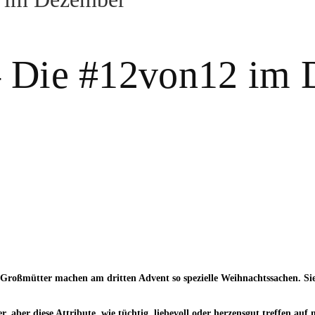
 – Die #12von12 im
 Großmütter machen am dritten Advent so spezielle Weihnachtssachen. Sie
ber diese Attribute, wie tüchtig, liebevoll oder herzensgut treffen auf m