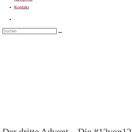
Kontakt
Der dritte Advent – Die #12von1