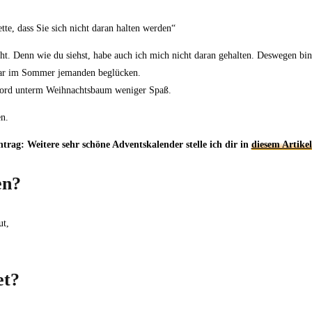
te, dass Sie sich nicht daran halten werden“
t. Denn wie du siehst, habe auch ich mich nicht daran gehalten. Deswegen bin
gar im Sommer jemanden beglücken.
 Mord unterm Weihnachtsbaum weniger Spaß.
n.
trag: Weitere sehr schöne Adventskalender stelle ich dir in
diesem Artikel
en?
ut,
et?