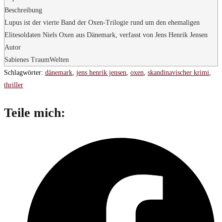
Beschreibung
Lupus ist der vierte Band der Oxen-Trilogie rund um den ehemaligen
Elitesoldaten Niels Oxen aus Dänemark, verfasst von Jens Henrik Jensen
Autor
Sabienes TraumWelten
Schlagwörter
:
dänemark
,
jens henrik jensen
,
oxen
,
skandinavischer krimi
,
thriller
Diesen
Teile mich:
Inhalt
Öffnet
teilen
in
einem
neuen
Fenster