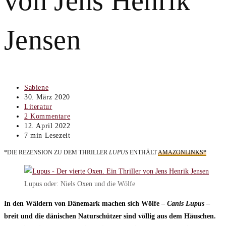
von Jens Henrik
Jensen
Beitrags-
Sabiene
Autor:
Beitrag
30. März 2020
veröffentlicht:
Beitrags-
Literatur
Kategorie:
Beitrags-
2 Kommentare
Kommentare:
Beitrag
12. April 2022
zuletzt
Lesedauer:
7 min Lesezeit
geändert
*DIE REZENSION ZU DEM THRILLER
LUPUS
ENTHÄLT
AMAZONLINKS*
am:
Lupus oder: Niels Oxen und die Wölfe
In den Wäldern von Dänemark machen sich Wölfe –
Canis Lupus
–
breit und die dänischen Naturschützer sind völlig aus dem Häuschen.