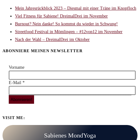
Mein Jahresrückblick 2023 – Diesmal mit einer Träne im Knopfloch
Viel Fitness für Sabiene! DreimalDrei im November
Burnout? Nein danke! So kommst du wieder in Schwung!
Streetfood Festival in Mömlingen – #12von12 im November
Nach der Wahl – DreimalDrei im Oktober
ABONNIERE MEINEN NEWSLETTER
Vorname
E-Mail
*
VISIT ME:
Sabienes MondYoga