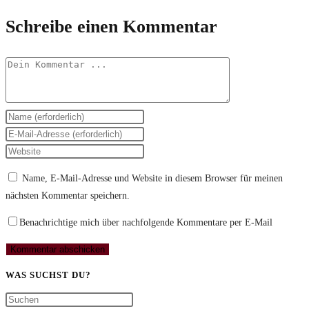
Schreibe einen Kommentar
Kommentieren
Gib
deinen
Gib
Namen
deine
Gib
oder
E-
deine
Name, E-Mail-Adresse und Website in diesem Browser für meinen
Benutzernamen
Mail-
Website-
nächsten Kommentar speichern.
zum
Adresse
URL
Kommentieren
zum
ein
Benachrichtige mich über nachfolgende Kommentare per E-Mail
ein
Kommentieren
(optional)
ein
WAS SUCHST DU?