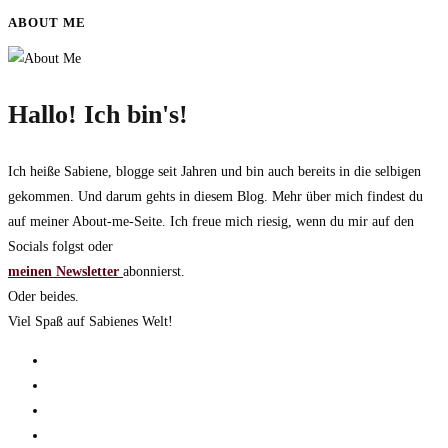
ABOUT ME
Hallo! Ich bin's!
Ich heiße Sabiene, blogge seit Jahren und bin auch bereits in die selbigen
gekommen. Und darum gehts in diesem Blog. Mehr über mich findest du
auf meiner About-me-Seite. Ich freue mich riesig, wenn du mir auf den
Socials folgst oder
meinen Newsletter
abonnierst.
Oder beides.
Viel Spaß auf Sabienes Welt!
Opens
in
Opens
a
in
Opens
new
a
in
Opens