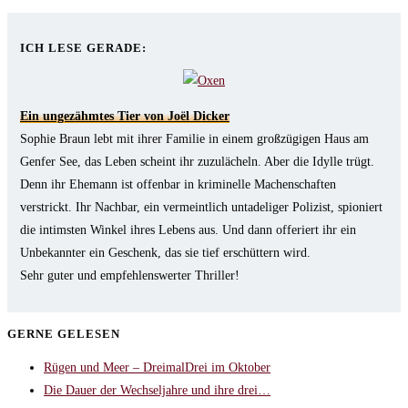
tab
new
a
in
tab
new
a
ICH LESE GERADE:
tab
new
tab
Ein ungezähmtes Tier von Joël Dicker
Sophie Braun lebt mit ihrer Familie in einem großzügigen Haus am
Genfer See, das Leben scheint ihr zuzulächeln. Aber die Idylle trügt.
Denn ihr Ehemann ist offenbar in kriminelle Machenschaften
verstrickt. Ihr Nachbar, ein vermeintlich untadeliger Polizist, spioniert
die intimsten Winkel ihres Lebens aus. Und dann offeriert ihr ein
Unbekannter ein Geschenk, das sie tief erschüttern wird.
Sehr guter und empfehlenswerter Thriller!
GERNE GELESEN
Rügen und Meer – DreimalDrei im Oktober
Die Dauer der Wechseljahre und ihre drei…