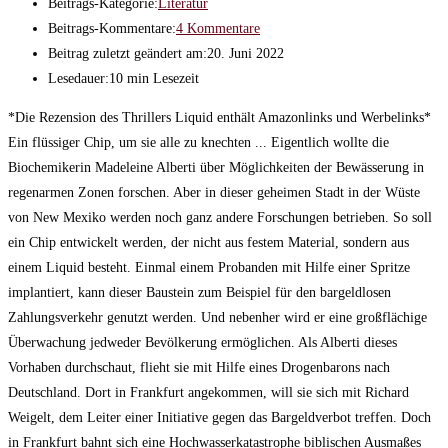
Beitrags-Kategorie:
Literatur
Beitrags-Kommentare:
4 Kommentare
Beitrag zuletzt geändert am:
20. Juni 2022
Lesedauer:
10 min Lesezeit
*Die Rezension des Thrillers Liquid enthält Amazonlinks und Werbelinks*
Ein flüssiger Chip, um sie alle zu knechten ... Eigentlich wollte die
Biochemikerin Madeleine Alberti über Möglichkeiten der Bewässerung in
regenarmen Zonen forschen. Aber in dieser geheimen Stadt in der Wüste
von New Mexiko werden noch ganz andere Forschungen betrieben. So soll
ein Chip entwickelt werden, der nicht aus festem Material, sondern aus
einem Liquid besteht. Einmal einem Probanden mit Hilfe einer Spritze
implantiert, kann dieser Baustein zum Beispiel für den bargeldlosen
Zahlungsverkehr genutzt werden. Und nebenher wird er eine großflächige
Überwachung jedweder Bevölkerung ermöglichen. Als Alberti dieses
Vorhaben durchschaut, flieht sie mit Hilfe eines Drogenbarons nach
Deutschland. Dort in Frankfurt angekommen, will sie sich mit Richard
Weigelt, dem Leiter einer Initiative gegen das Bargeldverbot treffen. Doch
in Frankfurt bahnt sich eine Hochwasserkatastrophe biblischen Ausmaßes