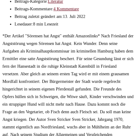
Beitrags-Kategorie:
Literatur
Beitrags-Kommentare:
4 Kommentare
Beitrag zuletzt geändert am:
13. Juli 2022
Lesedauer:
8 min Lesezeit
*Der Artikel "Sörensen hat Angst" enthält Amazonlinks* Nach Friesland der
Angststörung wegen Sörensen hat Angst. Kein Wunder. Denn seine
Aufgaben als Kriminalhauptkommissar im kriminellen Hamburg haben dem
Ermittler eine satte Angststörung beschert. Für seine Gesundung lässt er sich
fern der Hansestadt in die ruhige Kleinstadt Katenbüll in Friesland
versetzen. Aber gleich an seinem ersten Tag wird er mit einem grausamen
Mordfall konfrontiert. Der Bürgermeister der Stadt wurde regelrecht
hingerichtet in seinem eigenen Pferdestall gefunden. Die Freunde des
Opfers hüllen sich in Schweigen, die Witwe säuft, Kinder verschwinden und
ein struppiger Hund will nicht mehr nach Hause. Dazu kommt noch die
Frage an den Vegetarier, ob Fisch denn auch Fleisch sei. Da soll man keine
Angst kriegen. Der Autor Sven Stricker Sven Stricker, Jahrgang 1970,
stammt eigentlich aus Nordfriesland, wuchs aber in Mühlheim an der Ruhr
auf. Nach seinem Studium der Allgemeinen und Vergleichenden