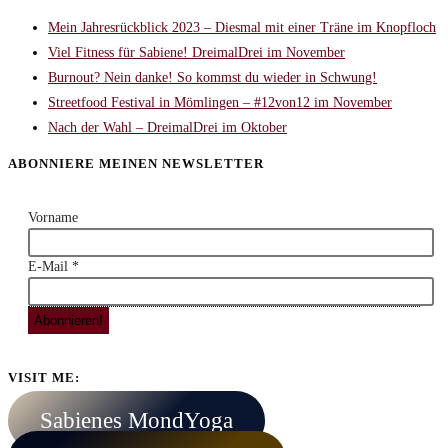
Mein Jahresrückblick 2023 – Diesmal mit einer Träne im Knopfloch
Viel Fitness für Sabiene! DreimalDrei im November
Burnout? Nein danke! So kommst du wieder in Schwung!
Streetfood Festival in Mömlingen – #12von12 im November
Nach der Wahl – DreimalDrei im Oktober
ABONNIERE MEINEN NEWSLETTER
Vorname
E-Mail
*
VISIT ME:
Sabienes MondYoga