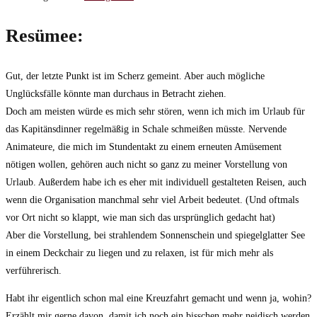
Resümee:
Gut, der letzte Punkt ist im Scherz gemeint. Aber auch mögliche
Unglücksfälle könnte man durchaus in Betracht ziehen.
Doch am meisten würde es mich sehr stören, wenn ich mich im Urlaub für
das Kapitänsdinner regelmäßig in Schale schmeißen müsste. Nervende
Animateure, die mich im Stundentakt zu einem erneuten Amüsement
nötigen wollen, gehören auch nicht so ganz zu meiner Vorstellung von
Urlaub. Außerdem habe ich es eher mit individuell gestalteten Reisen, auch
wenn die Organisation manchmal sehr viel Arbeit bedeutet. (Und oftmals
vor Ort nicht so klappt, wie man sich das ursprünglich gedacht hat)
Aber die Vorstellung, bei strahlendem Sonnenschein und spiegelglatter See
in einem Deckchair zu liegen und zu relaxen, ist für mich mehr als
verführerisch.
Habt ihr eigentlich schon mal eine Kreuzfahrt gemacht und wenn ja, wohin?
Erzählt mir gerne davon, damit ich noch ein bisschen mehr neidisch werden