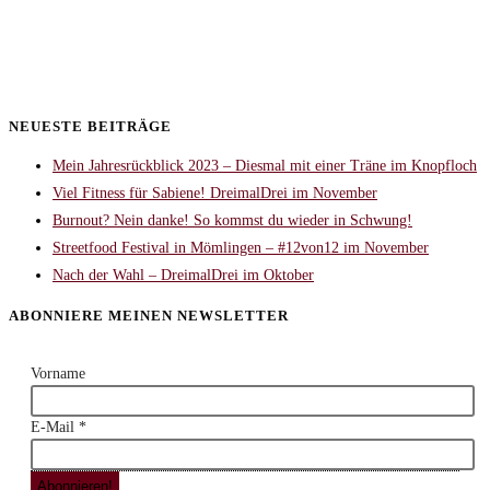
NEUESTE BEITRÄGE
Mein Jahresrückblick 2023 – Diesmal mit einer Träne im Knopfloch
Viel Fitness für Sabiene! DreimalDrei im November
Burnout? Nein danke! So kommst du wieder in Schwung!
Streetfood Festival in Mömlingen – #12von12 im November
Nach der Wahl – DreimalDrei im Oktober
ABONNIERE MEINEN NEWSLETTER
Vorname
E-Mail
*