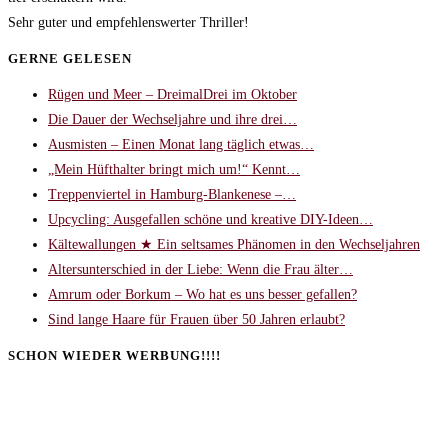
Sehr guter und empfehlenswerter Thriller!
GERNE GELESEN
Rügen und Meer – DreimalDrei im Oktober
Die Dauer der Wechseljahre und ihre drei…
Ausmisten – Einen Monat lang täglich etwas…
„Mein Hüfthalter bringt mich um!“ Kennt…
Treppenviertel in Hamburg-Blankenese –…
Upcycling: Ausgefallen schöne und kreative DIY-Ideen…
Kältewallungen ★ Ein seltsames Phänomen in den Wechseljahren
Altersunterschied in der Liebe: Wenn die Frau älter…
Amrum oder Borkum – Wo hat es uns besser gefallen?
Sind lange Haare für Frauen über 50 Jahren erlaubt?
SCHON WIEDER WERBUNG!!!!