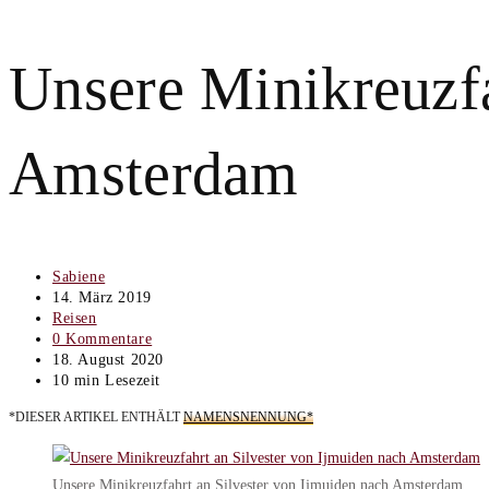
Unsere Minikreuzfa
Amsterdam
Beitrags-
Sabiene
Autor:
Beitrag
14. März 2019
veröffentlicht:
Beitrags-
Reisen
Kategorie:
Beitrags-
0 Kommentare
Kommentare:
Beitrag
18. August 2020
zuletzt
Lesedauer:
10 min Lesezeit
geändert
*DIESER ARTIKEL ENTHÄLT
NAMENSNENNUNG*
am:
Unsere Minikreuzfahrt an Silvester von Ijmuiden nach Amsterdam