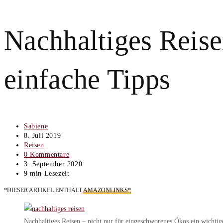
Nachhaltiges Reise
einfache Tipps
Beitrags-
Sabiene
Autor:
Beitrag
8. Juli 2019
veröffentlicht:
Beitrags-
Reisen
Kategorie:
Beitrags-
0 Kommentare
Kommentare:
Beitrag
3. September 2020
zuletzt
Lesedauer:
9 min Lesezeit
geändert
*DIESER ARTIKEL ENTHÄLT
AMAZONLINKS*
am:
Nachhaltiges Reisen – nicht nur für eingeschworenes Ökos ein wichti