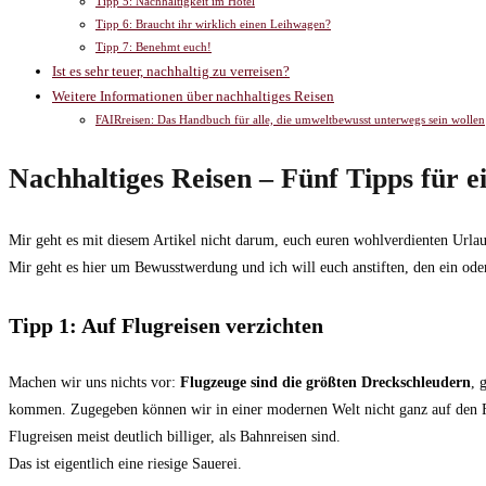
Tipp 5: Nachhaltigkeit im Hotel
Tipp 6: Braucht ihr wirklich einen Leihwagen?
Tipp 7: Benehmt euch!
Ist es sehr teuer, nachhaltig zu verreisen?
Weitere Informationen über nachhaltiges Reisen
FAIRreisen: Das Handbuch für alle, die umweltbewusst unterwegs sein wollen
Nachhaltiges Reisen – Fünf Tipps für e
Mir geht es mit diesem Artikel nicht darum, euch euren wohlverdienten Urlaub
Mir geht es hier um Bewusstwerdung und ich will euch anstiften, den ein ode
Tipp 1: Auf Flugreisen verzichten
Machen wir uns nichts vor:
Flugzeuge sind die größten Dreckschleudern
, 
kommen. Zugegeben können wir in einer modernen Welt nicht ganz auf den Flie
Flugreisen meist deutlich billiger, als Bahnreisen sind.
Das ist eigentlich eine riesige Sauerei.