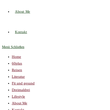
About Me
Kontakt
Menü
Schließen
Home
60plus
Reisen
Literatur
Fit und gesund
Dreimaldrei
Lifestyle
About Me
Kontakt