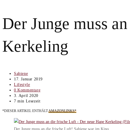
Der Junge muss an 
Kerkeling
Beitrags-
Sabiene
Autor:
Beitrag
17. Januar 2019
veröffentlicht:
Beitrags-
Lifestyle
Kategorie:
Beitrags-
0 Kommentare
Kommentare:
Beitrag
3. April 2020
zuletzt
Lesedauer:
7 min Lesezeit
geändert
*DIESER ARTIKEL ENTHÄLT
AMAZONLINKS*
am:
Der Junge muss an die frische Luft! Sabiene war im Kino …