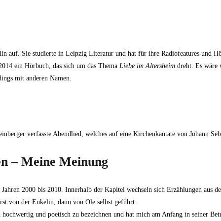
 auf. Sie studierte in Leipzig Literatur und hat für ihre Radiofeatures und H
s 2014 ein Hörbuch, das sich um das Thema
Liebe im Altersheim
dreht. Es wäre 
rdings mit anderen Namen.
heinberger verfasste Abendlied, welches auf eine Kirchenkantate von Johann S
den – Meine Meinung
en Jahren 2000 bis 2010. Innerhalb der Kapitel wechseln sich Erzählungen aus
st von der Enkelin, dann von Ole selbst geführt.
sch hochwertig und poetisch zu bezeichnen und hat mich am Anfang in seiner Betu