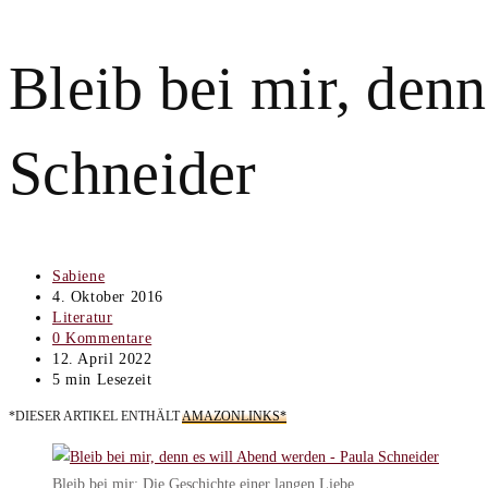
Bleib bei mir, den
Schneider
Beitrags-
Sabiene
Autor:
Beitrag
4. Oktober 2016
veröffentlicht:
Beitrags-
Literatur
Kategorie:
Beitrags-
0 Kommentare
Kommentare:
Beitrag
12. April 2022
zuletzt
Lesedauer:
5 min Lesezeit
geändert
*DIESER ARTIKEL ENTHÄLT
AMAZONLINKS*
am:
Bleib bei mir: Die Geschichte einer langen Liebe