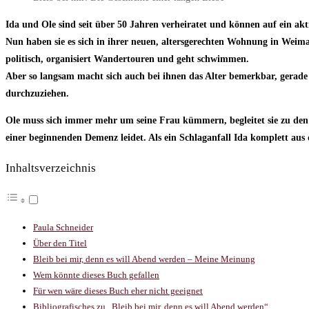
Ida und Ole sind seit über 50 Jahren verheiratet und können auf ein akti
Nun haben sie es sich in ihrer neuen, altersgerechten Wohnung in Weimar 
politisch, organisiert Wandertouren und geht schwimmen.
Aber so langsam macht sich auch bei ihnen das Alter bemerkbar, gerade 
durchzuziehen.
Ole muss sich immer mehr um seine Frau kümmern, begleitet sie zu den v
einer beginnenden Demenz leidet. Als ein Schlaganfall Ida komplett aus
Inhaltsverzeichnis
Paula Schneider
Über den Titel
Bleib bei mir, denn es will Abend werden – Meine Meinung
Wem könnte dieses Buch gefallen
Für wen wäre dieses Buch eher nicht geeignet
Bibliografisches zu „Bleib bei mir, denn es will Abend werden“