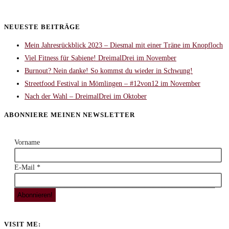
NEUESTE BEITRÄGE
Mein Jahresrückblick 2023 – Diesmal mit einer Träne im Knopfloch
Viel Fitness für Sabiene! DreimalDrei im November
Burnout? Nein danke! So kommst du wieder in Schwung!
Streetfood Festival in Mömlingen – #12von12 im November
Nach der Wahl – DreimalDrei im Oktober
ABONNIERE MEINEN NEWSLETTER
Vorname
E-Mail
*
VISIT ME: