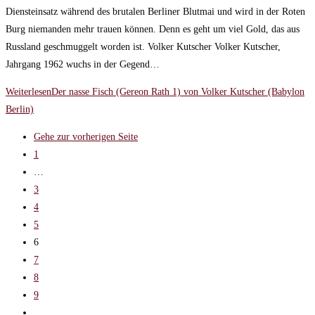
Diensteinsatz während des brutalen Berliner Blutmai und wird in der Roten
Burg niemanden mehr trauen können. Denn es geht um viel Gold, das aus
Russland geschmuggelt worden ist. Volker Kutscher Volker Kutscher,
Jahrgang 1962 wuchs in der Gegend…
Weiterlesen
Der nasse Fisch (Gereon Rath 1) von Volker Kutscher (Babylon
Berlin)
Gehe zur vorherigen Seite
1
…
3
4
5
6
7
8
9
…