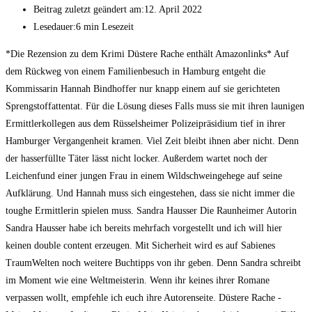
Beitrag zuletzt geändert am:
12. April 2022
Lesedauer:
6 min Lesezeit
*Die Rezension zu dem Krimi Düstere Rache enthält Amazonlinks* Auf
dem Rückweg von einem Familienbesuch in Hamburg entgeht die
Kommissarin Hannah Bindhoffer nur knapp einem auf sie gerichteten
Sprengstoffattentat. Für die Lösung dieses Falls muss sie mit ihren launigen
Ermittlerkollegen aus dem Rüsselsheimer Polizeipräsidium tief in ihrer
Hamburger Vergangenheit kramen. Viel Zeit bleibt ihnen aber nicht. Denn
der hasserfüllte Täter lässt nicht locker. Außerdem wartet noch der
Leichenfund einer jungen Frau in einem Wildschweingehege auf seine
Aufklärung. Und Hannah muss sich eingestehen, dass sie nicht immer die
toughe Ermittlerin spielen muss. Sandra Hausser Die Raunheimer Autorin
Sandra Hausser habe ich bereits mehrfach vorgestellt und ich will hier
keinen double content erzeugen. Mit Sicherheit wird es auf Sabienes
TraumWelten noch weitere Buchtipps von ihr geben. Denn Sandra schreibt
im Moment wie eine Weltmeisterin. Wenn ihr keines ihrer Romane
verpassen wollt, empfehle ich euch ihre Autorenseite. Düstere Rache -