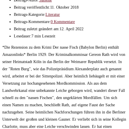
Beitrags-Autor:
Sabiene
Beitrag veröffentlicht:
11. Oktober 2018
Beitrags-Kategorie:
Literatur
Beitrags-Kommentare:
0 Kommentare
Beitrag zuletzt geändert am:
12. April 2022
Lesedauer:
7 min Lesezeit
*Die Rezension zu dem Krimi Der nasse Fisch (Babylon Berlin) enthält
Amazonlinks* Berlin 1929. Der Kriminalkommissar Gereon Rath wird von
seiner Heimatstadt Köln in das Berlin der Weimarer Republik versetzt. In
der "Roten Burg", wie das Polizeipräsidium Alexanderplatz auch genannt
wird, arbeitet er bei der Sittenpolizei. Aber heimlich liebäugelt er mit einer
Versetzung zur hochangesehenen Mordkommission. Als aus dem
Landwehrkanal eine unbekannte Leiche geborgen wird, wandert dieser Fall
schnell zu den "nassen Fischen", den ungeklärten Mordfällen. Um sich
einen Namen zu machen, beschließt Rath, auf eigene Faust der Sache
nachzugehen. Seine heimlichen Nachforschungen führen ihn in die Berliner
Unterwelt der großen und kleinen Gauner. Er verliebt sich in seine Kollegin
Charlotte, muss aber eine Leiche verschwinden lassen. Er hat einen