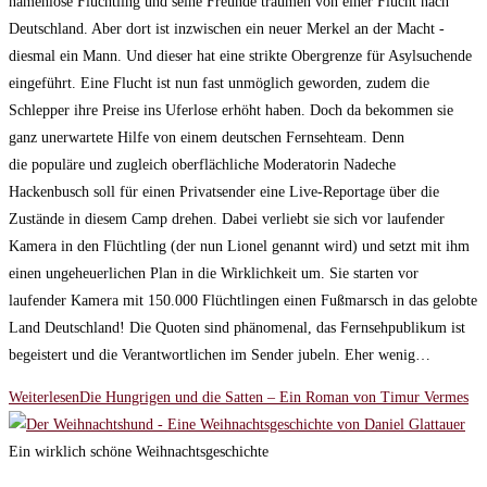
namenlose Flüchtling und seine Freunde träumen von einer Flucht nach
Deutschland. Aber dort ist inzwischen ein neuer Merkel an der Macht -
diesmal ein Mann. Und dieser hat eine strikte Obergrenze für Asylsuchende
eingeführt. Eine Flucht ist nun fast unmöglich geworden, zudem die
Schlepper ihre Preise ins Uferlose erhöht haben. Doch da bekommen sie
ganz unerwartete Hilfe von einem deutschen Fernsehteam. Denn
die populäre und zugleich oberflächliche Moderatorin Nadeche
Hackenbusch soll für einen Privatsender eine Live-Reportage über die
Zustände in diesem Camp drehen. Dabei verliebt sie sich vor laufender
Kamera in den Flüchtling (der nun Lionel genannt wird) und setzt mit ihm
einen ungeheuerlichen Plan in die Wirklichkeit um. Sie starten vor
laufender Kamera mit 150.000 Flüchtlingen einen Fußmarsch in das gelobte
Land Deutschland! Die Quoten sind phänomenal, das Fernsehpublikum ist
begeistert und die Verantwortlichen im Sender jubeln. Eher wenig…
Weiterlesen
Die Hungrigen und die Satten – Ein Roman von Timur Vermes
Ein wirklich schöne Weihnachtsgeschichte