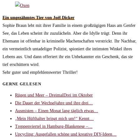
Ein ungezähmtes Tier von Joël Dicker
Sophie Braun lebt mit ihrer Familie in einem großzügigen Haus am Genfer
See, das Leben scheint ihr zuzulächeln. Aber die Idylle trügt. Denn ihr
Ehemann ist offenbar in kriminelle Machenschaften verstrickt. Ihr Nachbar,
ein vermeintlich untadeliger Polizist, spioniert die intimsten Winkel ihres
Lebens aus. Und dann offeriert ihr ein Unbekannter ein Geschenk, das sie
tief erschüttern wird.
Sehr guter und empfehlenswerter Thriller!
GERNE GELESEN
Rügen und Meer – DreimalDrei im Oktober
Die Dauer der Wechseljahre und ihre drei…
Ausmisten – Einen Monat lang täglich etwas…
„Mein Hüfthalter bringt mich um!“ Kennt…
Treppenviertel in Hamburg-Blankenese –…
Upcycling: Ausgefallen schöne und kreative DIY-Ideen…