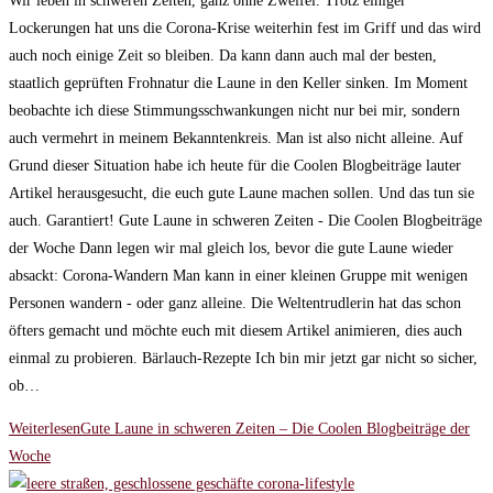
Wir leben in schweren Zeiten, ganz ohne Zweifel. Trotz einiger
Lockerungen hat uns die Corona-Krise weiterhin fest im Griff und das wird
auch noch einige Zeit so bleiben. Da kann dann auch mal der besten,
staatlich geprüften Frohnatur die Laune in den Keller sinken. Im Moment
beobachte ich diese Stimmungsschwankungen nicht nur bei mir, sondern
auch vermehrt in meinem Bekanntenkreis. Man ist also nicht alleine. Auf
Grund dieser Situation habe ich heute für die Coolen Blogbeiträge lauter
Artikel herausgesucht, die euch gute Laune machen sollen. Und das tun sie
auch. Garantiert! Gute Laune in schweren Zeiten - Die Coolen Blogbeiträge
der Woche Dann legen wir mal gleich los, bevor die gute Laune wieder
absackt: Corona-Wandern Man kann in einer kleinen Gruppe mit wenigen
Personen wandern - oder ganz alleine. Die Weltentrudlerin hat das schon
öfters gemacht und möchte euch mit diesem Artikel animieren, dies auch
einmal zu probieren. Bärlauch-Rezepte Ich bin mir jetzt gar nicht so sicher,
ob…
Weiterlesen
Gute Laune in schweren Zeiten – Die Coolen Blogbeiträge der
Woche