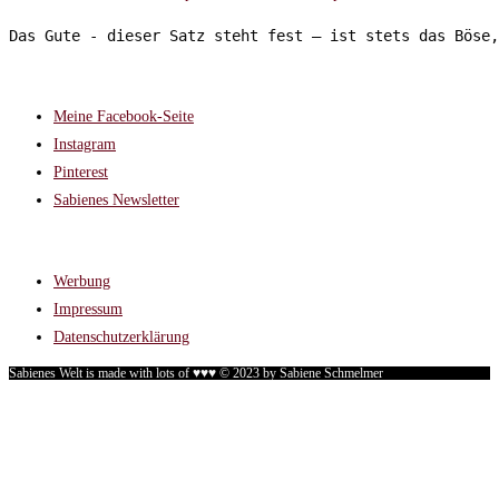
Das Gute - dieser Satz steht fest – ist stets das Böse,
FOLGT MIR AUF:
Meine Facebook-Seite
Instagram
Pinterest
Sabienes Newsletter
RECHTLICHES
Werbung
Impressum
Datenschutzerklärung
Sabienes Welt is made with lots of ♥♥♥ © 2023 by Sabiene Schmelmer