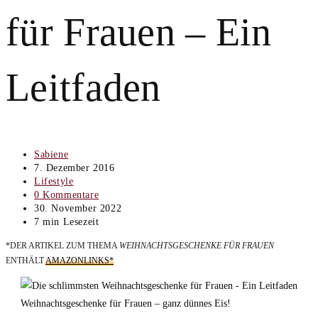
für Frauen – Ein
Leitfaden
Beitrags-
Sabiene
Autor:
Beitrag
7. Dezember 2016
veröffentlicht:
Beitrags-
Lifestyle
Kategorie:
Beitrags-
0 Kommentare
Kommentare:
Beitrag
30. November 2022
zuletzt
Lesedauer:
7 min Lesezeit
geändert
*DER ARTIKEL ZUM THEMA
WEIHNACHTSGESCHENKE FÜR FRAUEN
am:
ENTHÄLT
AMAZONLINKS*
Weihnachtsgeschenke für Frauen – ganz dünnes Eis!