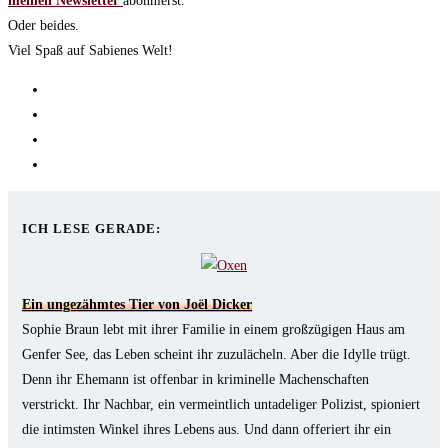
meinen Newsletter
abonnierst.
Oder beides.
Viel Spaß auf Sabienes Welt!
Opens
in
Opens
a
in
Opens
new
a
in
Opens
tab
new
a
in
tab
new
a
ICH LESE GERADE:
tab
new
tab
Ein ungezähmtes Tier von Joël Dicker
Sophie Braun lebt mit ihrer Familie in einem großzügigen Haus am
Genfer See, das Leben scheint ihr zuzulächeln. Aber die Idylle trügt.
Denn ihr Ehemann ist offenbar in kriminelle Machenschaften
verstrickt. Ihr Nachbar, ein vermeintlich untadeliger Polizist, spioniert
die intimsten Winkel ihres Lebens aus. Und dann offeriert ihr ein