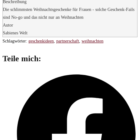
Beschreibung
Die schlimmsten Weihnachtsgeschenke für Frauen - solche Geschenk-Fails
sind No-go und das nicht nur an Weihnachten
Autor
Sabienes Welt
Schlagwörter
:
geschenkideen
,
partnerschaft
,
weihnachten
Diesen
Teile mich:
Inhalt
Öffnet
teilen
in
einem
neuen
Fenster