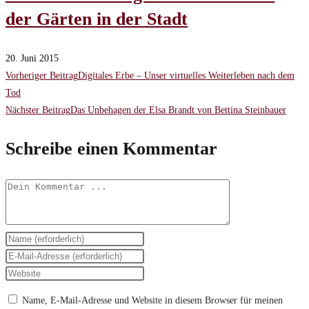
der Gärten in der Stadt
20. Juni 2015
Weitere
Vorheriger Beitrag
Digitales Erbe – Unser virtuelles Weiterleben nach dem
Tod
Artikel
Nächster Beitrag
Das Unbehagen der Elsa Brandt von Bettina Steinbauer
ansehen
Schreibe einen Kommentar
Kommentieren
Gib
deinen
Gib
Namen
deine
Gib
oder
E-
deine
Name, E-Mail-Adresse und Website in diesem Browser für meinen
Benutzernamen
Mail-
Website-