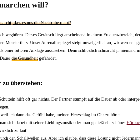
narchen will?
ch weghören. Dieses Geräusch liegt anscheinend in einem Frequenzbereich, den
eren Monstertiers. Unser Adrenalinspiegel steigt unweigerlich an, wir werden ag
 einer bitteren Anklage auszusetzen. Denn schließlich schnarcht ja niemand m
e Dauer
die Gesundheit
gefährdet.
 zu überstehen:
chütteln hilft oft gar nichts. Der Partner stumpft auf die Dauer ab oder inter
legen.
, weil ich dann das Gefühl habe, meinen Herzschlag im Ohr zu hören
man sich dabei mit seiner Lieblingsmusik oder man genießt ein schönes
Hörbuc
irklich zu laut!
rch den Schallwellen aus. Aber ich glaube, dass diese Lösung nicht Jedermann