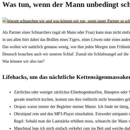
Was tun, wenn der Mann unbedingt sch
Als Partner eines Schnarchers (egal ob Mann oder Frau) kann man nicht einfa
in uns allen hört dabei das Brüllen eines Tigers, eines Löwen oder eines and
Das wollen wir natürlich genauso wenig, wie ihm jeden Morgen zum Frühstück
Dennoch brauchen auch wir unseren Schlaf. Zumal ein Schlafmangel auf di
Was können wir also tun?
Lifehacks, um das nächtliche Kettensägenmassaker
Zärtliches oder weniger zärtliches Ellenbogenknuffen, Räuspern oder S
gerade innerlich kochen, kommt uns dies vielleicht nicht besonders ge
Oropax waren immer der Begleiter meiner Mutter. Ich finde sie lästig
Ohrstöpsel rein und den MP3-Player einschalten. Entweder entspannt 
Regel: Sobald man die Lautstärke erhöhen muss, schnarcht der Mann w
Manchmal lege ich mich einfach verkehrt rum ins Bett und weiche dadu