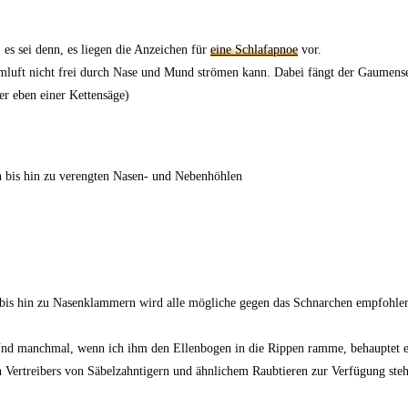
 es sei denn, es liegen die Anzeichen für
eine Schlafapnoe
vor.
luft nicht frei durch Nase und Mund strömen kann. Dabei fängt der Gaumenseg
r eben einer Kettensäge)
 bis hin zu verengten Nasen- und Nebenhöhlen
 bis hin zu Nasenklammern wird alle mögliche gegen das Schnarchen empfohlen
Und manchmal, wenn ich ihm den Ellenbogen in die Rippen ramme, behauptet er
 Vertreibers von Säbelzahntigern und ähnlichem Raubtieren zur Verfügung ste