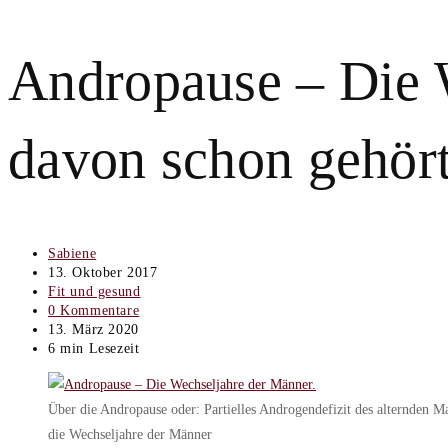
Andropause – Die 
davon schon gehör
Beitrags-
Sabiene
Autor:
Beitrag
13. Oktober 2017
veröffentlicht:
Beitrags-
Fit und gesund
Kategorie:
Beitrags-
0 Kommentare
Kommentare:
Beitrag
13. März 2020
zuletzt
Lesedauer:
6 min Lesezeit
geändert
am:
Über die Andropause oder: Partielles Androgendefizit des alternden 
die Wechseljahre der Männer