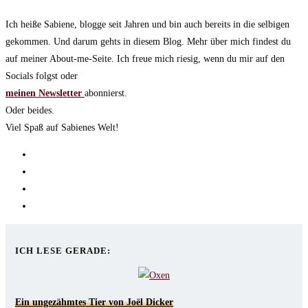
Ich heiße Sabiene, blogge seit Jahren und bin auch bereits in die selbigen
gekommen. Und darum gehts in diesem Blog. Mehr über mich findest du
auf meiner About-me-Seite. Ich freue mich riesig, wenn du mir auf den
Socials folgst oder
meinen Newsletter
abonnierst.
Oder beides.
Viel Spaß auf Sabienes Welt!
Opens
in
Opens
a
in
Opens
new
a
in
Opens
tab
new
a
in
tab
new
a
ICH LESE GERADE:
tab
new
tab
Ein ungezähmtes Tier von Joël Dicker