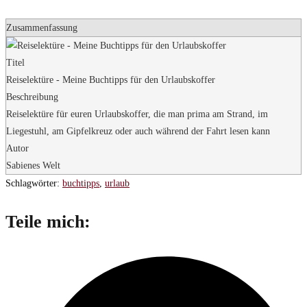
Zusammenfassung
Titel
Reiselektüre - Meine Buchtipps für den Urlaubskoffer
Beschreibung
Reiselektüre für euren Urlaubskoffer, die man prima am Strand, im
Liegestuhl, am Gipfelkreuz oder auch während der Fahrt lesen kann
Autor
Sabienes Welt
Schlagwörter
:
buchtipps
,
urlaub
Diesen
Teile mich:
Inhalt
Öffnet
teilen
in
einem