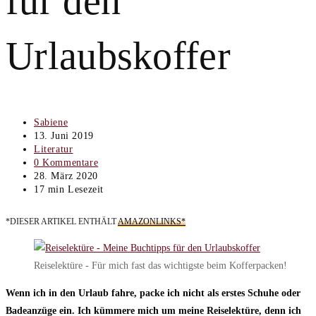
für den
Urlaubskoffer
Beitrags-
Sabiene
Autor:
Beitrag
13. Juni 2019
veröffentlicht:
Beitrags-
Literatur
Kategorie:
Beitrags-
0 Kommentare
Kommentare:
Beitrag
28. März 2020
zuletzt
Lesedauer:
17 min Lesezeit
geändert
am:
*DIESER ARTIKEL ENTHÄLT
AMAZONLINKS*
Reiselektüre - Für mich fast das wichtigste beim Kofferpacken!
Wenn ich in den Urlaub fahre, packe ich nicht als erstes Schuhe oder
Badeanzüge ein. Ich kümmere mich um meine Reiselektüre, denn ich