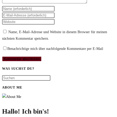
Gib
deinen
Gib
Namen
deine
Gib
oder
E-
deine
Name, E-Mail-Adresse und Website in diesem Browser für meinen
Benutzernamen
Mail-
Website-
nächsten Kommentar speichern.
zum
Adresse
URL
Kommentieren
zum
ein
Benachrichtige mich über nachfolgende Kommentare per E-Mail
ein
Kommentieren
(optional)
ein
WAS SUCHST DU?
ABOUT ME
Hallo! Ich bin's!