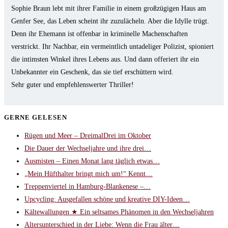
Sophie Braun lebt mit ihrer Familie in einem großzügigen Haus am
Genfer See, das Leben scheint ihr zuzulächeln. Aber die Idylle trügt.
Denn ihr Ehemann ist offenbar in kriminelle Machenschaften
verstrickt. Ihr Nachbar, ein vermeintlich untadeliger Polizist, spioniert
die intimsten Winkel ihres Lebens aus. Und dann offeriert ihr ein
Unbekannter ein Geschenk, das sie tief erschüttern wird.
Sehr guter und empfehlenswerter Thriller!
GERNE GELESEN
Rügen und Meer – DreimalDrei im Oktober
Die Dauer der Wechseljahre und ihre drei…
Ausmisten – Einen Monat lang täglich etwas…
„Mein Hüfthalter bringt mich um!“ Kennt…
Treppenviertel in Hamburg-Blankenese –…
Upcycling: Ausgefallen schöne und kreative DIY-Ideen…
Kältewallungen ★ Ein seltsames Phänomen in den Wechseljahren
Altersunterschied in der Liebe: Wenn die Frau älter…