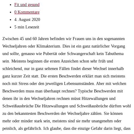
veröffentlicht:
Beitrags-
Fit und gesund
Kategorie:
Beitrags-
0 Kommentare
Kommentare:
Beitrag
4. August 2020
zuletzt
Lesedauer:
5 min Lesezeit
geändert
Zwischen 45 und 60 Jahren befinden wir Frauen uns in den sogenannten
am:
Wechseljahren oder Klimakterium. Dies ist ein ganz natürlicher Vorgang
und sollte, genauso wie Pubertät oder Schwangerschaft kein Tabuthema
sein. Meistens beginnen die ersten Anzeichen schon sehr früh und
schleichend, nur in ganz seltenen Fällen findet dieser Wechsel innerhalb
ganz kurzer Zeit statt. Die ersten Beschwerden erklärt man sich meistens
noch mit Stress oder den jeweiligen Lebensumständen. Aber mit welchen
Beschwerden muss man überhaupt rechnen? Typische Beschwerden mit
denen ihr in den Wechseljahren rechnen müsst Hitzewallungen und
Schweißausbrüche Die Hitzewallungen und Schweißausbrüche dürften wohl
zu den bekanntesten Beschwerden der Wechseljahre zählen. Sie können
mehr oder minder stark sein, meistens sind sie mehr unangenehm oder
peinlich, als gefährlich. Ich glaube, dass die einzige Gefahr darin liegt, dass