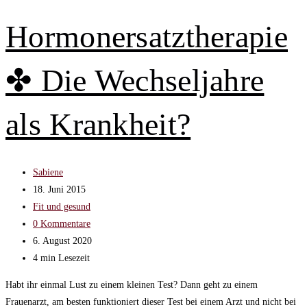
❋
So
Hormonersatztherapie
überstehst
du
✤ Die Wechseljahre
die
schlimmste
Sommerhitze!
als Krankheit?
Beitrags-
Sabiene
Autor:
Beitrag
18. Juni 2015
veröffentlicht:
Beitrags-
Fit und gesund
Kategorie:
Beitrags-
0 Kommentare
Kommentare:
Beitrag
6. August 2020
zuletzt
Lesedauer:
4 min Lesezeit
geändert
Habt ihr einmal Lust zu einem kleinen Test? Dann geht zu einem
am:
Frauenarzt, am besten funktioniert dieser Test bei einem Arzt und nicht bei