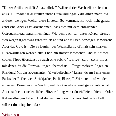
geändert
*Dieser Artikel enthält Amazonlinks* Während der Wechseljahre leiden
am:
etwa 90 Prozent aller Frauen unter Hitzewallungen - die einen mehr, die
anderen weniger. Woher diese Hitzeschübe kommen, ist noch nicht genau
erforscht. Aber es ist anzunehmen, dass dies mit dem abfallenden
Östrogenspiegel zusammenhängt. Wie dem auch sei: unser Körper strengt
sich wegen irgendwas fürchterlich an und wir müssen deswegen schwitzen!
Aber das Gute ist: Die zu Beginn der Wechseljahre oftmals sehr starken
Hitzewallungen werden zum Ende hin immer schwächer. Und mit diesen
coolen Tipps überstehst du auch eine solche "feurige" Zeit: Zehn Tipps,
mit denen du die Hitzewallungen überstehst: 1. Trage mehrere Lagen an
Kleidung Mit der sogenannten "Zwiebeltechnik" kannst du im Falle eines
Falles der Reihe nach Strickjacke, Pulli, Bluse, T-Shirt aus- und wieder
anziehen. Besonders die Wichtigkeit des Anziehens wird gerne unterschätzt.
Aber nach einer ordentlichen Hitzewallung wirst du vielleicht frieren. Oder
Kältewallungen haben! Und die sind auch nicht schön. Auf jeden Fall
solltest du achtgeben, dass…
Hitzewallungen?
Weiterlesen