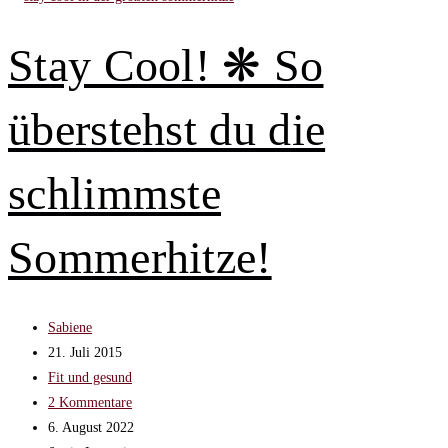
Stay Cool! ❋ So
überstehst du die
schlimmste
Sommerhitze!
Beitrags-
Sabiene
Autor:
Beitrag
21. Juli 2015
veröffentlicht:
Beitrags-
Fit und gesund
Kategorie:
Beitrags-
2 Kommentare
Kommentare:
Beitrag
6. August 2022