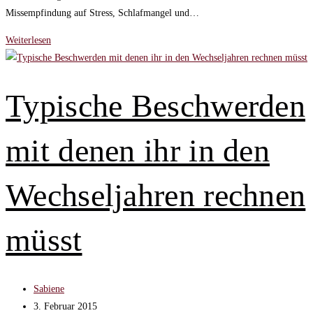
Missempfindung auf Stress, Schlafmangel und…
Kältewallungen
Weiterlesen
★
Ein
seltsames
Typische Beschwerden
Phänomen
in
mit denen ihr in den
den
Wechseljahren
Wechseljahren rechnen
müsst
Beitrags-
Sabiene
Autor:
Beitrag
3. Februar 2015