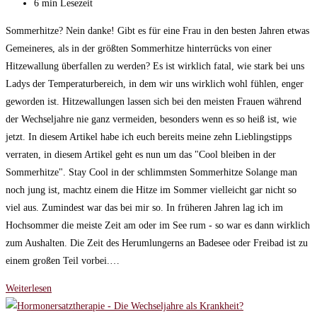
zuletzt
Lesedauer:
6 min Lesezeit
geändert
Sommerhitze? Nein danke! Gibt es für eine Frau in den besten Jahren etwas
am:
Gemeineres, als in der größten Sommerhitze hinterrücks von einer
Hitzewallung überfallen zu werden? Es ist wirklich fatal, wie stark bei uns
Ladys der Temperaturbereich, in dem wir uns wirklich wohl fühlen, enger
geworden ist. Hitzewallungen lassen sich bei den meisten Frauen während
der Wechseljahre nie ganz vermeiden, besonders wenn es so heiß ist, wie
jetzt. In diesem Artikel habe ich euch bereits meine zehn Lieblingstipps
verraten, in diesem Artikel geht es nun um das "Cool bleiben in der
Sommerhitze". Stay Cool in der schlimmsten Sommerhitze Solange man
noch jung ist, machtz einem die Hitze im Sommer vielleicht gar nicht so
viel aus. Zumindest war das bei mir so. In früheren Jahren lag ich im
Hochsommer die meiste Zeit am oder im See rum - so war es dann wirklich
zum Aushalten. Die Zeit des Herumlungerns an Badesee oder Freibad ist zu
einem großen Teil vorbei.…
Stay
Weiterlesen
Cool!