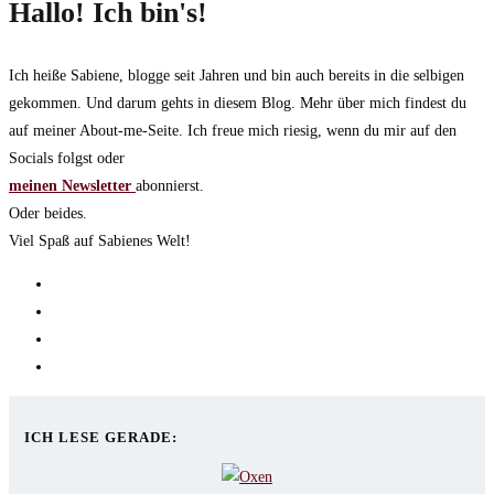
Hallo! Ich bin's!
Ich heiße Sabiene, blogge seit Jahren und bin auch bereits in die selbigen
gekommen. Und darum gehts in diesem Blog. Mehr über mich findest du
auf meiner About-me-Seite. Ich freue mich riesig, wenn du mir auf den
Socials folgst oder
meinen Newsletter
abonnierst.
Oder beides.
Viel Spaß auf Sabienes Welt!
Opens
in
Opens
a
in
Opens
new
a
in
Opens
tab
new
a
in
tab
new
a
ICH LESE GERADE:
tab
new
tab