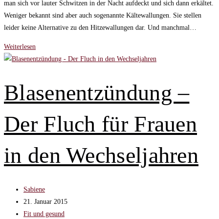
man sich vor lauter Schwitzen in der Nacht aufdeckt und sich dann erkältet.
Weniger bekannt sind aber auch sogenannte Kältewallungen. Sie stellen
leider keine Alternative zu den Hitzewallungen dar. Und manchmal…
Typische
Weiterlesen
Beschwerden
mit
denen
Blasenentzündung –
ihr
in
Der Fluch für Frauen
den
Wechseljahren
rechnen
in den Wechseljahren
müsst
Beitrags-
Sabiene
Autor:
Beitrag
21. Januar 2015
veröffentlicht:
Beitrags-
Fit und gesund