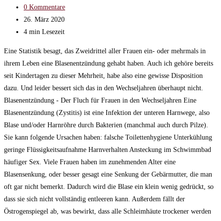
Kategorie:
Beitrags-
0 Kommentare
Kommentare:
Beitrag
26. März 2020
zuletzt
Lesedauer:
4 min Lesezeit
geändert
Eine Statistik besagt, das Zweidrittel aller Frauen ein- oder mehrmals in
am:
ihrem Leben eine Blasenentzündung gehabt haben. Auch ich gehöre bereits
seit Kindertagen zu dieser Mehrheit, habe also eine gewisse Disposition
dazu. Und leider bessert sich das in den Wechseljahren überhaupt nicht.
Blasenentzündung - Der Fluch für Frauen in den Wechseljahren Eine
Blasenentzündung (Zystitis) ist eine Infektion der unteren Harnwege, also
Blase und/oder Harnröhre durch Bakterien (manchmal auch durch Pilze).
Sie kann folgende Ursachen haben: falsche Toilettenhygiene Unterkühlung
geringe Flüssigkeitsaufnahme Harnverhalten Ansteckung im Schwimmbad
häufiger Sex. Viele Frauen haben im zunehmenden Alter eine
Blasensenkung, oder besser gesagt eine Senkung der Gebärmutter, die man
oft gar nicht bemerkt. Dadurch wird die Blase ein klein wenig gedrückt, so
dass sie sich nicht vollständig entleeren kann. Außerdem fällt der
Östrogenspiegel ab, was bewirkt, dass alle Schleimhäute trockener werden