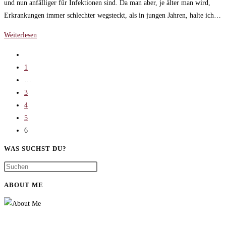
und nun anfälliger für Infektionen sind. Da man aber, je älter man wird,
Erkrankungen immer schlechter wegsteckt, als in jungen Jahren, halte ich…
Blasenentzündung
Weiterlesen
–
Gehe
Der
zur
1
Fluch
vorherigen
…
für
Seite
3
Frauen
4
in
5
den
6
Wechseljahren
WAS SUCHST DU?
ABOUT ME