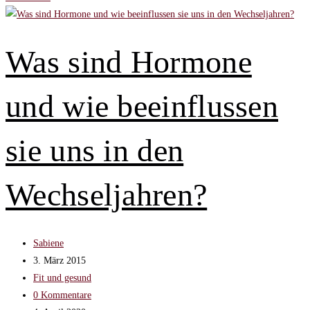
Zehn
coole
Tipps,
Was sind Hormone
mit
denen
und wie beeinflussen
du
diese
Phase
sie uns in den
überstehst
Wechseljahren?
Beitrags-
Sabiene
Autor:
Beitrag
3. März 2015
veröffentlicht:
Beitrags-
Fit und gesund
Kategorie:
Beitrags-
0 Kommentare