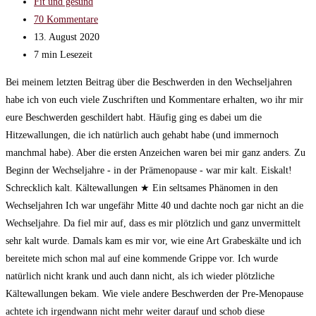
veröffentlicht:
Beitrags-
Fit und gesund
Kategorie:
Beitrags-
70 Kommentare
Kommentare:
Beitrag
13. August 2020
zuletzt
Lesedauer:
7 min Lesezeit
geändert
Bei meinem letzten Beitrag über die Beschwerden in den Wechseljahren
am:
habe ich von euch viele Zuschriften und Kommentare erhalten, wo ihr mir
eure Beschwerden geschildert habt. Häufig ging es dabei um die
Hitzewallungen, die ich natürlich auch gehabt habe (und immernoch
manchmal habe). Aber die ersten Anzeichen waren bei mir ganz anders. Zu
Beginn der Wechseljahre - in der Prämenopause - war mir kalt. Eiskalt!
Schrecklich kalt. Kältewallungen ★ Ein seltsames Phänomen in den
Wechseljahren Ich war ungefähr Mitte 40 und dachte noch gar nicht an die
Wechseljahre. Da fiel mir auf, dass es mir plötzlich und ganz unvermittelt
sehr kalt wurde. Damals kam es mir vor, wie eine Art Grabeskälte und ich
bereitete mich schon mal auf eine kommende Grippe vor. Ich wurde
natürlich nicht krank und auch dann nicht, als ich wieder plötzliche
Kältewallungen bekam. Wie viele andere Beschwerden der Pre-Menopause
achtete ich irgendwann nicht mehr weiter darauf und schob diese