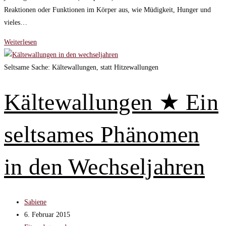
Reaktionen oder Funktionen im Körper aus, wie Müdigkeit, Hunger und
vieles…
Was
Weiterlesen
sind
Hormone
Seltsame Sache: Kältewallungen, statt Hitzewallungen
und
wie
Kältewallungen ★ Ein
beeinflussen
sie
seltsames Phänomen
uns
in
den
in den Wechseljahren
Wechseljahren?
Beitrags-
Sabiene
Autor:
Beitrag
6. Februar 2015