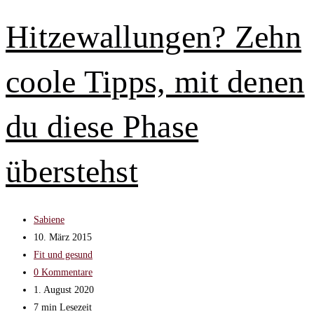
Die
Wechseljahre
Hitzewallungen? Zehn
als
Krankheit?
coole Tipps, mit denen
du diese Phase
überstehst
Beitrags-
Sabiene
Autor:
Beitrag
10. März 2015
veröffentlicht:
Beitrags-
Fit und gesund
Kategorie:
Beitrags-
0 Kommentare
Kommentare:
Beitrag
1. August 2020
zuletzt
Lesedauer:
7 min Lesezeit