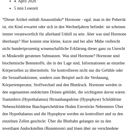
Kommentare:
Beitrag
4. April 2020
zuletzt
Lesedauer:
5 min Lesezeit
geändert
*Dieser Artikel enthält Amazonlinks* Hormone - egal, man in der Pubertät
am:
ist, ein Kind erwartet oder sich in den Wechseljahren befindet: sie scheinen
immer verantwortlich für allerhand Unbill zu sein. Aber was sind Hormone
überhaupt? Hier kommt eine kleine, kurze und bei aller Mühe vielleicht
nicht hundertprozentig wissenschaftliche Erklärung dieser ganz zu Unrecht
in Misskredit geratenen Substanzen. Was sind Hormone? Hormone sind
biochemische Botenstoffe, die in der Lage sind, Informationen an einzelne
Körperzellen zu übermitteln. Sie kontrollieren nicht nur die Gefühle oder
die Sexualfunktionen, sondern zum Beispiel auch die Verdauung,
Körpertemperatur, Stoffwechsel und den Blutdruck. Hormone werden in
den sogenannten endokrinen Drüsen gebildet, die wichtigsten davon wären:
Stammhirn (Hypothalamus) Hirnanhangsdrüse (Hypophyse) Schilddrüse
Nebenschilddrüse Bauchspeicheldrüse Hoden Eierstöcke Nebenniere Über
den Hypothalamus und die Hypophyse werden sie kontrolliert und zu den
einzelnen Zellen geschickt. Über die Blutbahn gelangen sie zu den
jeweiligen Andockstellen (Rezeptoren) und lösen über sie verschiedene