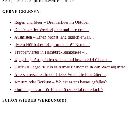
Sehr guter und empfehlenswerter Thriller!
GERNE GELESEN
Rügen und Meer – DreimalDrei im Oktober
Die Dauer der Wechseljahre und ihre drei…
Ausmisten – Einen Monat lang täglich etwas…
„Mein Hüfthalter bringt mich um!“ Kennt…
Treppenviertel in Hamburg-Blankenese –…
Upcycling: Ausgefallen schöne und kreative DIY-Ideen…
Kältewallungen ★ Ein seltsames Phänomen in den Wechseljahren
Altersunterschied in der Liebe: Wenn die Frau älter…
Amrum oder Borkum – Wo hat es uns besser gefallen?
Sind lange Haare für Frauen über 50 Jahren erlaubt?
SCHON WIEDER WERBUNG!!!!