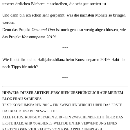
unserer örtlichen Bücherei einschreiben, die sehr gut sortiert ist.
Und dann bin ich schon sehr gespannt, was die nächsten Monate so bringen
werden.
Denn das Projekt
Oma und Opa
ist noch genauso wenig abgeschlossen, wie
das Projekt
Konsumsparen 2019
!
***
Wie findet ihr meine Halbjahresbilanz beim Konsumsparen 2019? Habt ihr
noch Tipps für mich?
***
HINWEIS: DIESER ARTIKEL ERSCHIEN URSPRÜNGLICH AUF MEINEM
BLOG FRAU SABIENES.
TEXT: KONSUMSPAREN 2019 – EIN ZWISCHENBERICHT ÜBER DAS ERSTE
HALBJAHR ©SABIENES-WELT.DE
ALLE FOTOS: KONSUMSPAREN 2019 – EIN ZWISCHENBERICHT ÜBER DAS
ERSTE HALBJAHR ©SABIENES-WELT.DE UNTER VERWENDUNG EINES
KOSTENLOSEN STOCKFOTOS VON JOSH APPEL / UNSPLASH