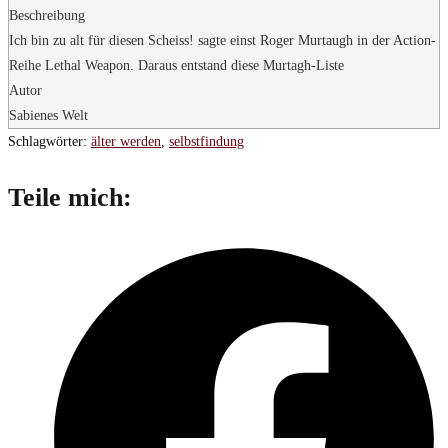
Beschreibung
Ich bin zu alt für diesen Scheiss! sagte einst Roger Murtaugh in der Action-
Reihe Lethal Weapon. Daraus entstand diese Murtagh-Liste
Autor
Sabienes Welt
Schlagwörter
:
älter werden
,
selbstfindung
Diesen
Teile mich:
Inhalt
Öffnet
teilen
in
einem
neuen
Fenster