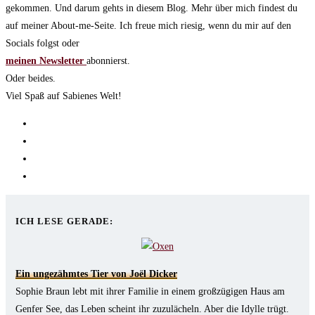
gekommen. Und darum gehts in diesem Blog. Mehr über mich findest du
auf meiner About-me-Seite. Ich freue mich riesig, wenn du mir auf den
Socials folgst oder
meinen Newsletter
abonnierst.
Oder beides.
Viel Spaß auf Sabienes Welt!
Opens
in
Opens
a
in
Opens
new
a
in
Opens
tab
new
a
in
tab
new
a
ICH LESE GERADE:
tab
new
tab
Ein ungezähmtes Tier von Joël Dicker
Sophie Braun lebt mit ihrer Familie in einem großzügigen Haus am
Genfer See, das Leben scheint ihr zuzulächeln. Aber die Idylle trügt.