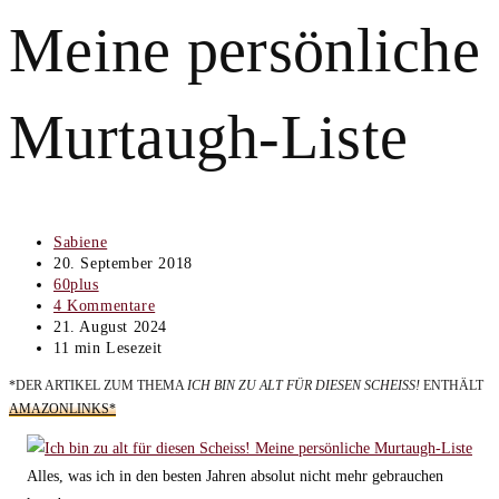
Meine persönliche
Murtaugh-Liste
Beitrags-
Sabiene
Autor:
Beitrag
20. September 2018
veröffentlicht:
Beitrags-
60plus
Kategorie:
Beitrags-
4 Kommentare
Kommentare:
Beitrag
21. August 2024
zuletzt
Lesedauer:
11 min Lesezeit
geändert
*DER ARTIKEL ZUM THEMA
ICH BIN ZU ALT FÜR DIESEN SCHEISS!
ENTHÄLT
am:
AMAZONLINKS*
Alles, was ich in den besten Jahren absolut nicht mehr gebrauchen