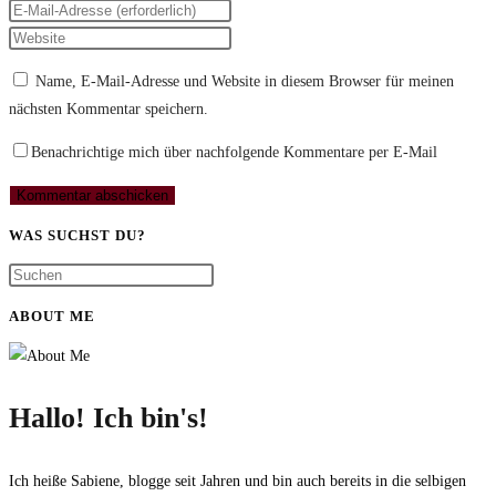
deinen
Gib
Namen
deine
Gib
oder
E-
deine
Name, E-Mail-Adresse und Website in diesem Browser für meinen
Benutzernamen
Mail-
Website-
nächsten Kommentar speichern.
zum
Adresse
URL
Kommentieren
zum
ein
Benachrichtige mich über nachfolgende Kommentare per E-Mail
ein
Kommentieren
(optional)
ein
WAS SUCHST DU?
ABOUT ME
Hallo! Ich bin's!
Ich heiße Sabiene, blogge seit Jahren und bin auch bereits in die selbigen