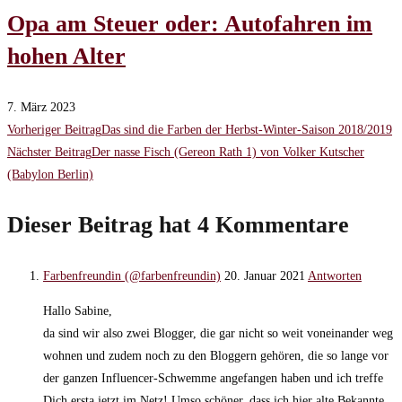
Opa am Steuer oder: Autofahren im
hohen Alter
7. März 2023
Weitere
Vorheriger Beitrag
Das sind die Farben der Herbst-Winter-Saison 2018/2019
Nächster Beitrag
Der nasse Fisch (Gereon Rath 1) von Volker Kutscher
Artikel
(Babylon Berlin)
ansehen
Dieser Beitrag hat 4 Kommentare
Farbenfreundin (@farbenfreundin)
20. Januar 2021
Antworten
Hallo Sabine,
da sind wir also zwei Blogger, die gar nicht so weit voneinander weg
wohnen und zudem noch zu den Bloggern gehören, die so lange vor
der ganzen Influencer-Schwemme angefangen haben und ich treffe
Dich ersta jetzt im Netz! Umso schöner, dass ich hier alte Bekannte