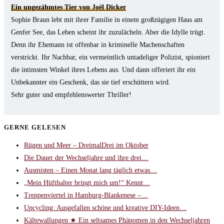
Ein ungezähmtes Tier von Joël Dicker
Sophie Braun lebt mit ihrer Familie in einem großzügigen Haus am
Genfer See, das Leben scheint ihr zuzulächeln. Aber die Idylle trügt.
Denn ihr Ehemann ist offenbar in kriminelle Machenschaften
verstrickt. Ihr Nachbar, ein vermeintlich untadeliger Polizist, spioniert
die intimsten Winkel ihres Lebens aus. Und dann offeriert ihr ein
Unbekannter ein Geschenk, das sie tief erschüttern wird.
Sehr guter und empfehlenswerter Thriller!
GERNE GELESEN
Rügen und Meer – DreimalDrei im Oktober
Die Dauer der Wechseljahre und ihre drei…
Ausmisten – Einen Monat lang täglich etwas…
„Mein Hüfthalter bringt mich um!“ Kennt…
Treppenviertel in Hamburg-Blankenese –…
Upcycling: Ausgefallen schöne und kreative DIY-Ideen…
Kältewallungen ★ Ein seltsames Phänomen in den Wechseljahren