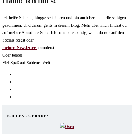
Hallo! Ich bin's!
Ich heiße Sabiene, blogge seit Jahren und bin auch bereits in die selbigen
gekommen. Und darum gehts in diesem Blog. Mehr über mich findest du
auf meiner About-me-Seite. Ich freue mich riesig, wenn du mir auf den
Socials folgst oder
meinen Newsletter
abonnierst.
Oder beides.
Viel Spaß auf Sabienes Welt!
Opens
in
Opens
a
in
Opens
new
a
in
Opens
tab
new
a
in
tab
new
a
ICH LESE GERADE:
tab
new
tab