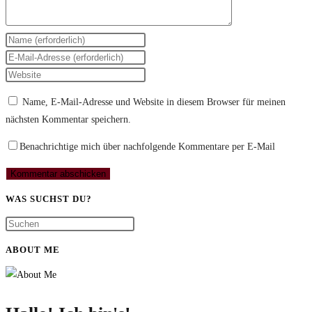
Gib
deinen
Gib
Namen
deine
Gib
oder
E-
deine
Name, E-Mail-Adresse und Website in diesem Browser für meinen
Benutzernamen
Mail-
Website-
nächsten Kommentar speichern.
zum
Adresse
URL
Kommentieren
zum
ein
Benachrichtige mich über nachfolgende Kommentare per E-Mail
ein
Kommentieren
(optional)
ein
WAS SUCHST DU?
ABOUT ME