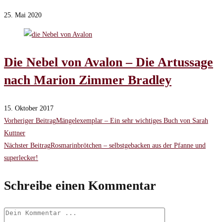
25. Mai 2020
Die Nebel von Avalon – Die Artussage
nach Marion Zimmer Bradley
15. Oktober 2017
Weitere
Vorheriger Beitrag
Mängelexemplar – Ein sehr wichtiges Buch von Sarah
Kuttner
Artikel
Nächster Beitrag
Rosmarinbrötchen – selbstgebacken aus der Pfanne und
superlecker!
ansehen
Schreibe einen Kommentar
Kommentieren