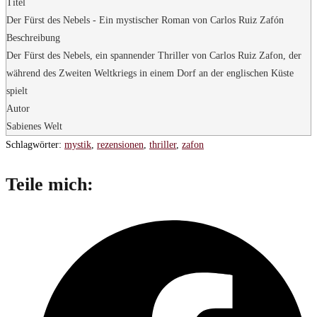
Titel
Der Fürst des Nebels - Ein mystischer Roman von Carlos Ruiz Zafón
Beschreibung
Der Fürst des Nebels, ein spannender Thriller von Carlos Ruiz Zafon, der
während des Zweiten Weltkriegs in einem Dorf an der englischen Küste
spielt
Autor
Sabienes Welt
Schlagwörter
:
mystik
,
rezensionen
,
thriller
,
zafon
Diesen
Teile mich:
Inhalt
Öffnet
teilen
in
einem
neuen
Fenster