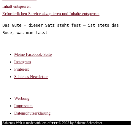
Inhalt entsperren
Erforderlichen Service akzeptieren und Inhalte entsperren
Das Gute - dieser Satz steht fest – ist stets das 
Böse, was man lässt
FOLGT MIR AUF:
Meine Facebook-Seite
Instagram
Pinterest
Sabienes Newsletter
RECHTLICHES
Werbung
Impressum
Datenschutzerklärung
Sabienes Welt is made with lots of ♥♥♥ © 2023 by Sabiene Schmelmer