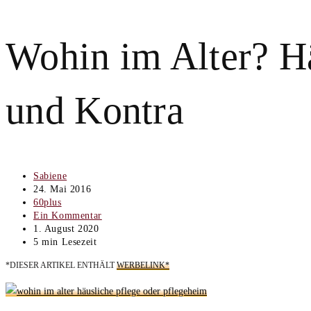
Wohin im Alter? Hä
und Kontra
Beitrags-
Sabiene
Autor:
Beitrag
24. Mai 2016
veröffentlicht:
Beitrags-
60plus
Kategorie:
Beitrags-
Ein Kommentar
Kommentare:
Beitrag
1. August 2020
zuletzt
Lesedauer:
5 min Lesezeit
geändert
*DIESER ARTIKEL ENTHÄLT
WERBELINK*
am: