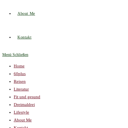
About Me
Kontakt
Menü
Schließen
Home
60plus
Reisen
Literatur
Fit und gesund
Dreimaldrei
Lifestyle
About Me
Kontakt