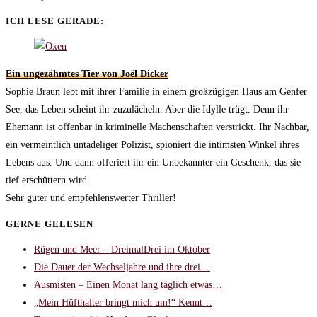
ICH LESE GERADE:
Ein ungezähmtes Tier von Joël Dicker
Sophie Braun lebt mit ihrer Familie in einem großzügigen Haus am Genfer
See, das Leben scheint ihr zuzulächeln. Aber die Idylle trügt. Denn ihr
Ehemann ist offenbar in kriminelle Machenschaften verstrickt. Ihr Nachbar,
ein vermeintlich untadeliger Polizist, spioniert die intimsten Winkel ihres
Lebens aus. Und dann offeriert ihr ein Unbekannter ein Geschenk, das sie
tief erschüttern wird.
Sehr guter und empfehlenswerter Thriller!
GERNE GELESEN
Rügen und Meer – DreimalDrei im Oktober
Die Dauer der Wechseljahre und ihre drei…
Ausmisten – Einen Monat lang täglich etwas…
„Mein Hüfthalter bringt mich um!“ Kennt…