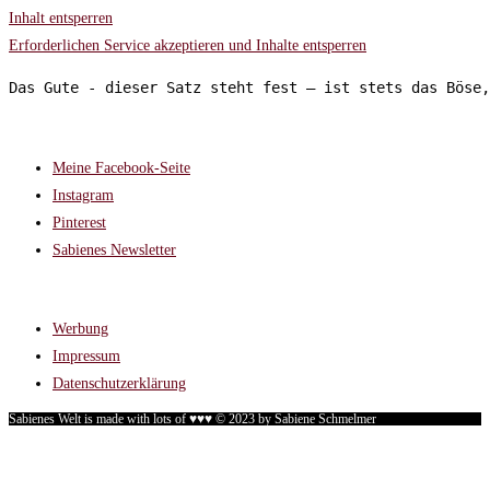
Inhalt entsperren
Erforderlichen Service akzeptieren und Inhalte entsperren
Das Gute - dieser Satz steht fest – ist stets das Böse,
FOLGT MIR AUF:
Meine Facebook-Seite
Instagram
Pinterest
Sabienes Newsletter
RECHTLICHES
Werbung
Impressum
Datenschutzerklärung
Sabienes Welt is made with lots of ♥♥♥ © 2023 by Sabiene Schmelmer