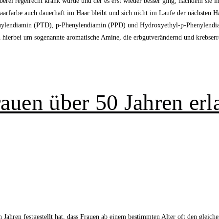
rberei regelrecht krank wurde und der es erst wieder besser ging, nachdem sie 
aarfarbe auch dauerhaft im Haar bleibt und sich nicht im Laufe der nächsten 
ylendiamin (PTD), p-Phenylendiamin (PPD) und Hydroxyethyl-p-Phenylendiamin 
sich hierbei um sogenannte aromatische Amine, die erbgutverändernd und krebs
rauen über 50 Jahren erl
en Jahren festgestellt hat, dass Frauen ab einem bestimmten Alter oft den glei