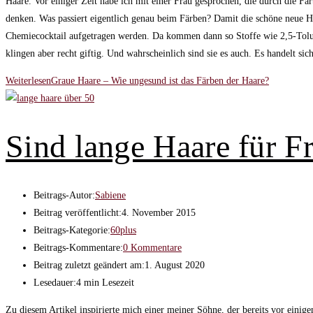
Haare. Vor einiger Zeit habe ich mit einer Frau gesprochen, die durch die Fä
denken. Was passiert eigentlich genau beim Färben? Damit die schöne neue H
Chemiecocktail aufgetragen werden. Da kommen dann so Stoffe wie 2,5-Tolu
klingen aber recht giftig. Und wahrscheinlich sind sie es auch. Es handelt 
Weiterlesen
Graue Haare – Wie ungesund ist das Färben der Haare?
Sind lange Haare für F
Beitrags-Autor:
Sabiene
Beitrag veröffentlicht:
4. November 2015
Beitrags-Kategorie:
60plus
Beitrags-Kommentare:
0 Kommentare
Beitrag zuletzt geändert am:
1. August 2020
Lesedauer:
4 min Lesezeit
Zu diesem Artikel inspirierte mich einer meiner Söhne, der bereits vor einig