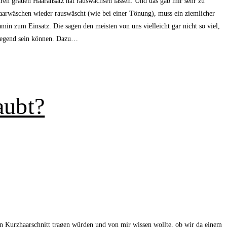
ihren grauen Haaransatz hat rauswachsen lassen. Und das gab mir sehr zu
Haarwäschen wieder rauswäscht (wie bei einer Tönung), muss ein ziemlicher
zum Einsatz. Die sagen den meisten von uns vielleicht gar nicht so viel,
erregend sein können. Dazu…
aubt?
chen Kurzhaarschnitt tragen würden und von mir wissen wollte, ob wir da einem