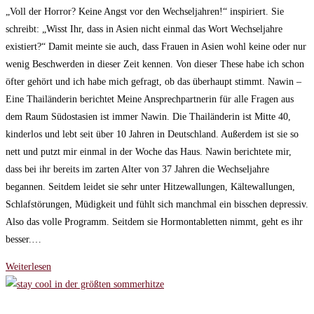
am:
„Voll der Horror? Keine Angst vor den Wechseljahren!“ inspiriert. Sie
schreibt: „Wisst Ihr, dass in Asien nicht einmal das Wort Wechseljahre
existiert?“ Damit meinte sie auch, dass Frauen in Asien wohl keine oder nur
wenig Beschwerden in dieser Zeit kennen. Von dieser These habe ich schon
öfter gehört und ich habe mich gefragt, ob das überhaupt stimmt. Nawin –
Eine Thailänderin berichtet Meine Ansprechpartnerin für alle Fragen aus
dem Raum Südostasien ist immer Nawin. Die Thailänderin ist Mitte 40,
kinderlos und lebt seit über 10 Jahren in Deutschland. Außerdem ist sie so
nett und putzt mir einmal in der Woche das Haus. Nawin berichtete mir,
dass bei ihr bereits im zarten Alter von 37 Jahren die Wechseljahre
begannen. Seitdem leidet sie sehr unter Hitzewallungen, Kältewallungen,
Schlafstörungen, Müdigkeit und fühlt sich manchmal ein bisschen depressiv.
Also das volle Programm. Seitdem sie Hormontabletten nimmt, geht es ihr
besser.…
Haben
Weiterlesen
Frauen
in