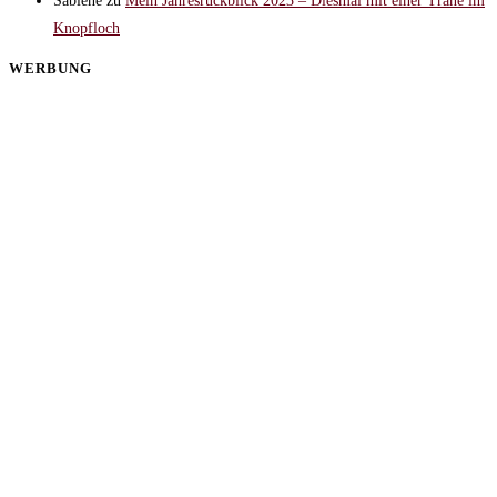
Sabiene
zu
Mein Jahresrückblick 2023 – Diesmal mit einer Träne im
Knopfloch
WERBUNG