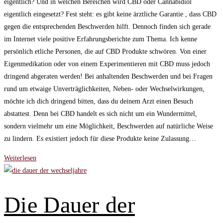
eigentlich? Und in welchen Bereichen wird CBD oder Cannabidiol
eigentlich eingesetzt? Fest steht: es gibt keine ärztliche Garantie , dass CBD
gegen die entsprechenden Beschwerden hilft. Dennoch finden sich gerade
im Internet viele positive Erfahrungsberichte zum Thema. Ich kenne
persönlich etliche Personen, die auf CBD Produkte schwören. Von einer
Eigenmedikation oder von einem Experimentieren mit CBD muss jedoch
dringend abgeraten werden! Bei anhaltenden Beschwerden und bei Fragen
rund um etwaige Unverträglichkeiten, Neben- oder Wechselwirkungen,
möchte ich dich dringend bitten, dass du deinem Arzt einen Besuch
abstattest. Denn bei CBD handelt es sich nicht um ein Wundermittel,
sondern vielmehr um eine Möglichkeit, Beschwerden auf natürliche Weise
zu lindern. Es existiert jedoch für diese Produkte keine Zulassung…
CBD
Weiterlesen
Produkte
gegen
Beschwerden
Die Dauer der
in
den