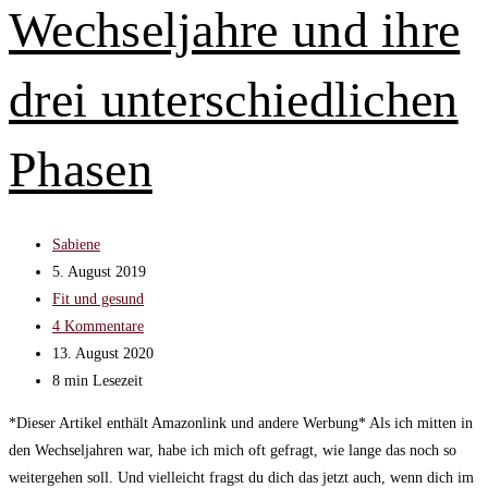
Wechseljahre und ihre
Wechseljahren
und
Menopause
drei unterschiedlichen
Phasen
Beitrags-
Sabiene
Autor:
Beitrag
5. August 2019
veröffentlicht:
Beitrags-
Fit und gesund
Kategorie:
Beitrags-
4 Kommentare
Kommentare:
Beitrag
13. August 2020
zuletzt
Lesedauer:
8 min Lesezeit
geändert
*Dieser Artikel enthält Amazonlink und andere Werbung* Als ich mitten in
am:
den Wechseljahren war, habe ich mich oft gefragt, wie lange das noch so
weitergehen soll. Und vielleicht fragst du dich das jetzt auch, wenn dich im