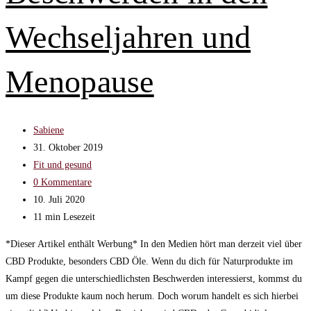
es
bei
Wechseljahren und
dir
schon
Menopause
soweit?
Beitrags-
Sabiene
Autor:
Beitrag
31. Oktober 2019
veröffentlicht:
Beitrags-
Fit und gesund
Kategorie:
Beitrags-
0 Kommentare
Kommentare:
Beitrag
10. Juli 2020
zuletzt
Lesedauer:
11 min Lesezeit
geändert
*Dieser Artikel enthält Werbung* In den Medien hört man derzeit viel über
am:
CBD Produkte, besonders CBD Öle. Wenn du dich für Naturprodukte im
Kampf gegen die unterschiedlichsten Beschwerden interessierst, kommst du
um diese Produkte kaum noch herum. Doch worum handelt es sich hierbei