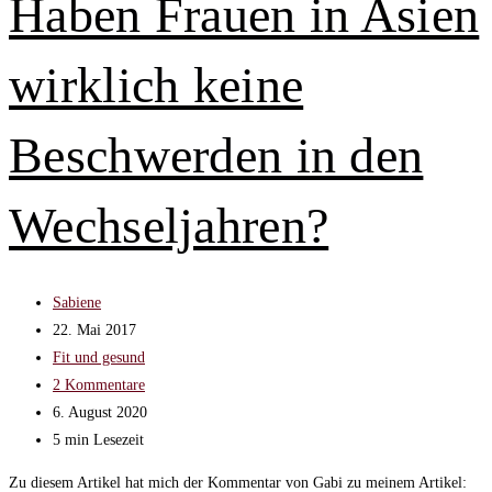
Haben Frauen in Asien
in
den
wirklich keine
Wechseljahren
so
wichtig
Beschwerden in den
ist
Wechseljahren?
Beitrags-
Sabiene
Autor:
Beitrag
22. Mai 2017
veröffentlicht:
Beitrags-
Fit und gesund
Kategorie:
Beitrags-
2 Kommentare
Kommentare:
Beitrag
6. August 2020
zuletzt
Lesedauer:
5 min Lesezeit
geändert
Zu diesem Artikel hat mich der Kommentar von Gabi zu meinem Artikel: