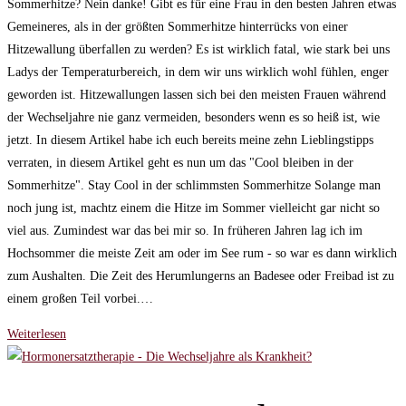
Sommerhitze? Nein danke! Gibt es für eine Frau in den besten Jahren etwas
am:
Gemeineres, als in der größten Sommerhitze hinterrücks von einer
Hitzewallung überfallen zu werden? Es ist wirklich fatal, wie stark bei uns
Ladys der Temperaturbereich, in dem wir uns wirklich wohl fühlen, enger
geworden ist. Hitzewallungen lassen sich bei den meisten Frauen während
der Wechseljahre nie ganz vermeiden, besonders wenn es so heiß ist, wie
jetzt. In diesem Artikel habe ich euch bereits meine zehn Lieblingstipps
verraten, in diesem Artikel geht es nun um das "Cool bleiben in der
Sommerhitze". Stay Cool in der schlimmsten Sommerhitze Solange man
noch jung ist, machtz einem die Hitze im Sommer vielleicht gar nicht so
viel aus. Zumindest war das bei mir so. In früheren Jahren lag ich im
Hochsommer die meiste Zeit am oder im See rum - so war es dann wirklich
zum Aushalten. Die Zeit des Herumlungerns an Badesee oder Freibad ist zu
einem großen Teil vorbei.…
Stay
Weiterlesen
Cool!
❋
So