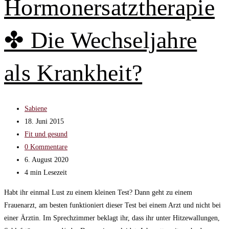
Hormonersatztherapie
überstehst
du
✤ Die Wechseljahre
die
schlimmste
Sommerhitze!
als Krankheit?
Beitrags-
Sabiene
Autor:
Beitrag
18. Juni 2015
veröffentlicht:
Beitrags-
Fit und gesund
Kategorie:
Beitrags-
0 Kommentare
Kommentare:
Beitrag
6. August 2020
zuletzt
Lesedauer:
4 min Lesezeit
geändert
Habt ihr einmal Lust zu einem kleinen Test? Dann geht zu einem
am:
Frauenarzt, am besten funktioniert dieser Test bei einem Arzt und nicht bei
einer Ärztin. Im Sprechzimmer beklagt ihr, dass ihr unter Hitzewallungen,