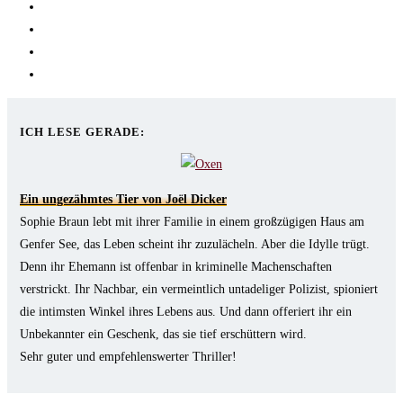
Opens
in
Opens
a
in
Opens
new
a
in
Opens
tab
new
a
in
tab
new
a
ICH LESE GERADE:
tab
new
tab
Ein ungezähmtes Tier von Joël Dicker
Sophie Braun lebt mit ihrer Familie in einem großzügigen Haus am
Genfer See, das Leben scheint ihr zuzulächeln. Aber die Idylle trügt.
Denn ihr Ehemann ist offenbar in kriminelle Machenschaften
verstrickt. Ihr Nachbar, ein vermeintlich untadeliger Polizist, spioniert
die intimsten Winkel ihres Lebens aus. Und dann offeriert ihr ein
Unbekannter ein Geschenk, das sie tief erschüttern wird.
Sehr guter und empfehlenswerter Thriller!