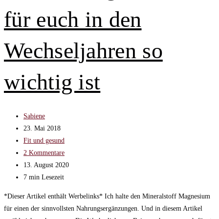
ihre
für euch in den
drei
unterschiedlichen
Phasen
Wechseljahren so
wichtig ist
Beitrags-
Sabiene
Autor:
Beitrag
23. Mai 2018
veröffentlicht:
Beitrags-
Fit und gesund
Kategorie:
Beitrags-
2 Kommentare
Kommentare:
Beitrag
13. August 2020
zuletzt
Lesedauer:
7 min Lesezeit
geändert
*Dieser Artikel enthält Werbelinks* Ich halte den Mineralstoff Magnesium
am:
für einen der sinnvollsten Nahrungsergänzungen. Und in diesem Artikel