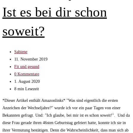
Ist es bei dir schon
soweit?
Beitrags-
Sabiene
Autor:
Beitrag
11. November 2019
veröffentlicht:
Beitrags-
Fit und gesund
Kategorie:
Beitrags-
0 Kommentare
Kommentare:
Beitrag
1. August 2020
zuletzt
Lesedauer:
8 min Lesezeit
geändert
*Dieser Artikel enthält Amazonlinks* "Was sind eigentlich die ersten
am:
Anzeichen der Wechseljahre?" wurde ich vor ein paar Tagen von einer
Bekannten gefragt. Und: "Ich glaube, bei mir ist es schon soweit!". Und da
diese Frau gerade ihren 46sten Geburtstag gefeiert hatte, konnte ich sie in
ihrer Vermutung bestätigen. Denn die Wahrscheinlichkeit, dass man sich ab