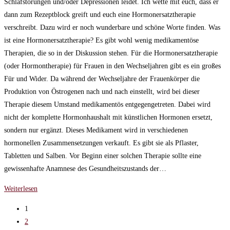
Schlafstörungen und/oder Depressionen leidet. Ich wette mit euch, dass er
dann zum Rezeptblock greift und euch eine Hormonersatztherapie
verschreibt. Dazu wird er noch wunderbare und schöne Worte finden. Was
ist eine Hormonersatztherapie? Es gibt wohl wenig medikamentöse
Therapien, die so in der Diskussion stehen. Für die Hormonersatztherapie
(oder Hormontherapie) für Frauen in den Wechseljahren gibt es ein großes
Für und Wider. Da während der Wechseljahre der Frauenkörper die
Produktion von Östrogenen nach und nach einstellt, wird bei dieser
Therapie diesem Umstand medikamentös entgegengetreten. Dabei wird
nicht der komplette Hormonhaushalt mit künstlichen Hormonen ersetzt,
sondern nur ergänzt. Dieses Medikament wird in verschiedenen
hormonellen Zusammensetzungen verkauft. Es gibt sie als Pflaster,
Tabletten und Salben. Vor Beginn einer solchen Therapie sollte eine
gewissenhafte Anamnese des Gesundheitszustands der…
Hormonersatztherapie
Weiterlesen
✤
1
Die
2
Wechseljahre