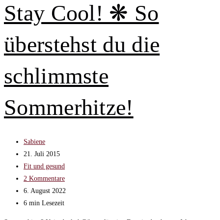
Asien
Stay Cool! ❋ So
wirklich
keine
überstehst du die
Beschwerden
in
den
schlimmste
Wechseljahren?
Sommerhitze!
Beitrags-
Sabiene
Autor:
Beitrag
21. Juli 2015
veröffentlicht:
Beitrags-
Fit und gesund
Kategorie:
Beitrags-
2 Kommentare
Kommentare:
Beitrag
6. August 2022
zuletzt
Lesedauer:
6 min Lesezeit
geändert