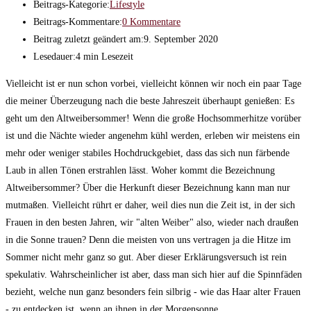
Beitrags-Kategorie:
Lifestyle
Beitrags-Kommentare:
0 Kommentare
Beitrag zuletzt geändert am:
9. September 2020
Lesedauer:
4 min Lesezeit
Vielleicht ist er nun schon vorbei, vielleicht können wir noch ein paar Tage
die meiner Überzeugung nach die beste Jahreszeit überhaupt genießen: Es
geht um den Altweibersommer! Wenn die große Hochsommerhitze vorüber
ist und die Nächte wieder angenehm kühl werden, erleben wir meistens ein
mehr oder weniger stabiles Hochdruckgebiet, dass das sich nun färbende
Laub in allen Tönen erstrahlen lässt. Woher kommt die Bezeichnung
Altweibersommer? Über die Herkunft dieser Bezeichnung kann man nur
mutmaßen. Vielleicht rührt er daher, weil dies nun die Zeit ist, in der sich
Frauen in den besten Jahren, wir "alten Weiber" also, wieder nach draußen
in die Sonne trauen? Denn die meisten von uns vertragen ja die Hitze im
Sommer nicht mehr ganz so gut. Aber dieser Erklärungsversuch ist rein
spekulativ. Wahrscheinlicher ist aber, dass man sich hier auf die Spinnfäden
bezieht, welche nun ganz besonders fein silbrig - wie das Haar alter Frauen
- zu entdecken ist, wenn an ihnen in der Morgensonne…