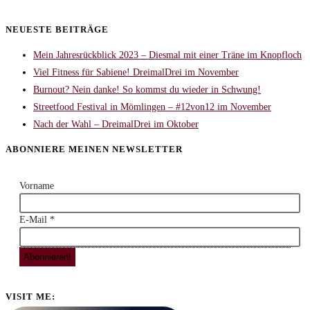
NEUESTE BEITRÄGE
Mein Jahresrückblick 2023 – Diesmal mit einer Träne im Knopfloch
Viel Fitness für Sabiene! DreimalDrei im November
Burnout? Nein danke! So kommst du wieder in Schwung!
Streetfood Festival in Mömlingen – #12von12 im November
Nach der Wahl – DreimalDrei im Oktober
ABONNIERE MEINEN NEWSLETTER
Vorname
E-Mail
*
VISIT ME: