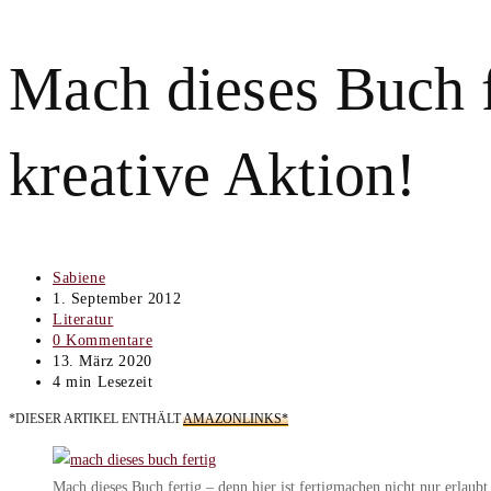
Mach dieses Buch f
kreative Aktion!
Beitrags-
Sabiene
Autor:
Beitrag
1. September 2012
veröffentlicht:
Beitrags-
Literatur
Kategorie:
Beitrags-
0 Kommentare
Kommentare:
Beitrag
13. März 2020
zuletzt
Lesedauer:
4 min Lesezeit
geändert
*DIESER ARTIKEL ENTHÄLT
AMAZONLINKS*
am:
Mach dieses Buch fertig – denn hier ist fertigmachen nicht nur erlaub