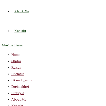
About Me
Kontakt
Menü
Schließen
Home
60plus
Reisen
Literatur
Fit und gesund
Dreimaldrei
Lifestyle
About Me
Kontakt