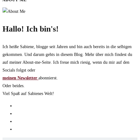
wegläuft
Hallo! Ich bin's!
Ich heiße Sabiene, blogge seit Jahren und bin auch bereits in die selbigen
gekommen. Und darum gehts in diesem Blog. Mehr über mich findest du
auf meiner About-me-Seite. Ich freue mich riesig, wenn du mir auf den
Socials folgst oder
meinen Newsletter
abonnierst.
Oder beides.
Viel Spaß auf Sabienes Welt!
Opens
in
Opens
a
in
Opens
new
a
in
Opens
tab
new
a
in