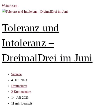
Slowenien
Weiterlesen
❤
–
Ein
Toleranz und
Kurztrip
mit
Intoleranz –
dem
Trike
DreimalDrei
DreimalDrei im Juni
im
Juli
Beitrags-
Sabiene
Autor:
Beitrag
4. Juli 2023
veröffentlicht:
Beitrags-
Dreimaldrei
Kategorie:
Beitrags-
2 Kommentare
Kommentare:
Beitrag
14. Juli 2023
zuletzt
Lesedauer:
11 min Lesezeit