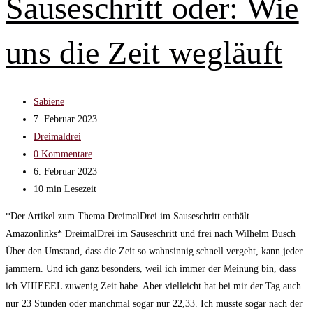
Sauseschritt oder: Wie
März
uns die Zeit wegläuft
Beitrags-
Sabiene
Autor:
Beitrag
7. Februar 2023
veröffentlicht:
Beitrags-
Dreimaldrei
Kategorie:
Beitrags-
0 Kommentare
Kommentare:
Beitrag
6. Februar 2023
zuletzt
Lesedauer:
10 min Lesezeit
geändert
*Der Artikel zum Thema DreimalDrei im Sauseschritt enthält
am:
Amazonlinks* DreimalDrei im Sauseschritt und frei nach Wilhelm Busch
Über den Umstand, dass die Zeit so wahnsinnig schnell vergeht, kann jeder
jammern. Und ich ganz besonders, weil ich immer der Meinung bin, dass
ich VIIIEEEL zuwenig Zeit habe. Aber vielleicht hat bei mir der Tag auch
nur 23 Stunden oder manchmal sogar nur 22,33. Ich musste sogar nach der