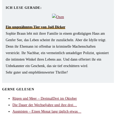
tab
new
a
ICH LESE GERADE:
tab
new
tab
Ein ungezähmtes Tier von Joël Dicker
Sophie Braun lebt mit ihrer Familie in einem großzügigen Haus am
Genfer See, das Leben scheint ihr zuzulächeln. Aber die Idylle trügt.
Denn ihr Ehemann ist offenbar in kriminelle Machenschaften
verstrickt. Ihr Nachbar, ein vermeintlich untadeliger Polizist, spioniert
die intimsten Winkel ihres Lebens aus. Und dann offeriert ihr ein
Unbekannter ein Geschenk, das sie tief erschüttern wird.
Sehr guter und empfehlenswerter Thriller!
GERNE GELESEN
Rügen und Meer – DreimalDrei im Oktober
Die Dauer der Wechseljahre und ihre drei…
Ausmisten – Einen Monat lang täglich etwas…