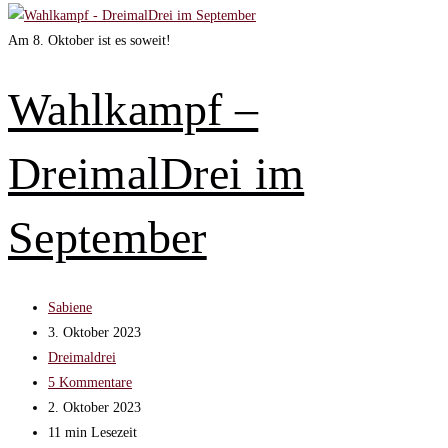
Jahresrückblick
2023
Am 8. Oktober ist es soweit!
–
Diesmal
Wahlkampf –
mit
einer
DreimalDrei im
Träne
im
Knopfloch
September
Beitrags-
Sabiene
Autor:
Beitrag
3. Oktober 2023
veröffentlicht:
Beitrags-
Dreimaldrei
Kategorie:
Beitrags-
5 Kommentare
Kommentare:
Beitrag
2. Oktober 2023
zuletzt
Lesedauer:
11 min Lesezeit