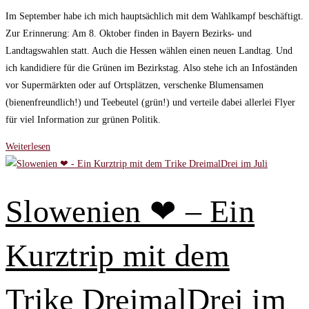
geändert
Im September habe ich mich hauptsächlich mit dem Wahlkampf beschäftigt.
am:
Zur Erinnerung: Am 8. Oktober finden in Bayern Bezirks- und
Landtagswahlen statt. Auch die Hessen wählen einen neuen Landtag. Und
ich kandidiere für die Grünen im Bezirkstag. Also stehe ich an Infoständen
vor Supermärkten oder auf Ortsplätzen, verschenke Blumensamen
(bienenfreundlich!) und Teebeutel (grün!) und verteile dabei allerlei Flyer
für viel Information zur grünen Politik.
Wahlkampf
Weiterlesen
–
DreimalDrei
im
Slowenien ❤ – Ein
September
Kurztrip mit dem
Trike DreimalDrei im