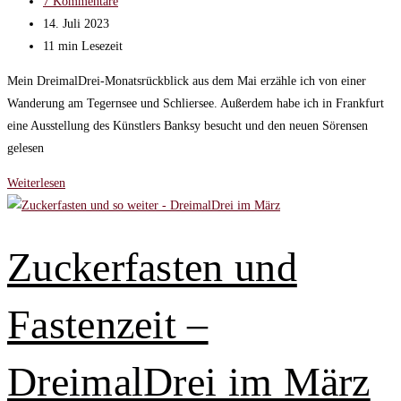
Kategorie:
Beitrags-
7 Kommentare
Kommentare:
Beitrag
14. Juli 2023
zuletzt
Lesedauer:
11 min Lesezeit
geändert
Mein DreimalDrei-Monatsrückblick aus dem Mai erzähle ich von einer
am:
Wanderung am Tegernsee und Schliersee. Außerdem habe ich in Frankfurt
eine Ausstellung des Künstlers Banksy besucht und den neuen Sörensen
gelesen
Schon
Weiterlesen
wieder!
Dreimaldrei
im
Zuckerfasten und
Mai
Fastenzeit –
DreimalDrei im März