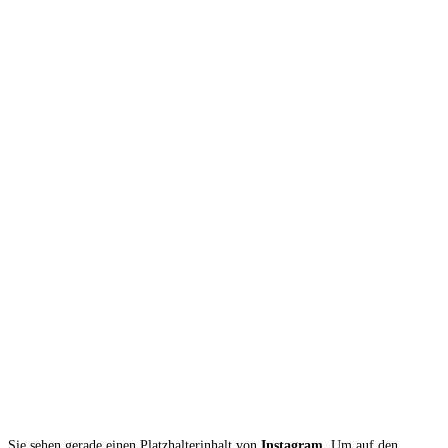
Sie sehen gerade einen Platzhalterinhalt von
Instagram
. Um auf den