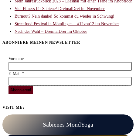
Mein Jahresrückblick 2023 – Diesmal mit einer Träne im Knopfloch
Viel Fitness für Sabiene! DreimalDrei im November
Burnout? Nein danke! So kommst du wieder in Schwung!
Streetfood Festival in Mömlingen – #12von12 im November
Nach der Wahl – DreimalDrei im Oktober
ABONNIERE MEINEN NEWSLETTER
Vorname
E-Mail
*
VISIT ME:
Sabienes MondYoga