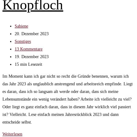
Knopfloch
Beitrags-
Sabiene
Autor:
Beitrag
20. Dezember 2023
veröffentlicht:
Beitrags-
Sonstiges
Kategorie:
Beitrags-
13 Kommentare
Kommentare:
Beitrag
19. Dezember 2023
zuletzt
Lesedauer:
15 min Lesezeit
geändert
Im Moment kann ich gar nicht so recht die Gründe benennen, warum ich
am:
das Jahr 2023 als unglaublich anstrengend und arbeitsreich empfinde. Liegt
es daran, dass ich so langsam alt werde oder daran, dass sich meine
Lebensumstände ein wenig verändert haben? Arbeite ich vielleicht zu viel?
Oder liegt es ganz einfach daran, dass in diesem Jahr wirklich viel passiert
ist? Vielleicht. Lese einfach meinen Jahresrückblick 2023 und dann
entscheide selbst.
Mein
Weiterlesen