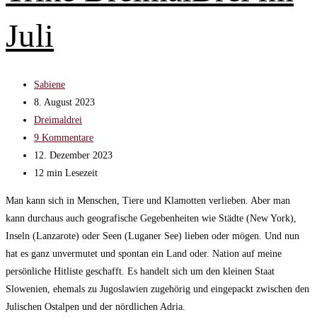
Juli
Beitrags-
Sabiene
Autor:
Beitrag
8. August 2023
veröffentlicht:
Beitrags-
Dreimaldrei
Kategorie:
Beitrags-
9 Kommentare
Kommentare:
Beitrag
12. Dezember 2023
zuletzt
Lesedauer:
12 min Lesezeit
geändert
Man kann sich in Menschen, Tiere und Klamotten verlieben. Aber man
am:
kann durchaus auch geografische Gegebenheiten wie Städte (New York),
Inseln (Lanzarote) oder Seen (Luganer See) lieben oder mögen. Und nun
hat es ganz unvermutet und spontan ein Land oder. Nation auf meine
persönliche Hitliste geschafft. Es handelt sich um den kleinen Staat
Slowenien, ehemals zu Jugoslawien zugehörig und eingepackt zwischen den
Julischen Ostalpen und der nördlichen Adria.