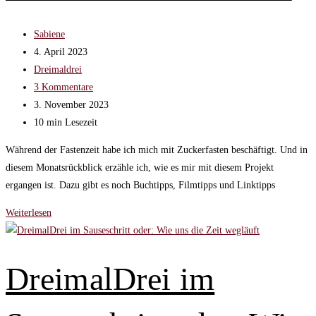
Beitrags-
Sabiene
Autor:
Beitrag
4. April 2023
veröffentlicht:
Beitrags-
Dreimaldrei
Kategorie:
Beitrags-
3 Kommentare
Kommentare:
Beitrag
3. November 2023
zuletzt
Lesedauer:
10 min Lesezeit
geändert
Während der Fastenzeit habe ich mich mit Zuckerfasten beschäftigt. Und in
am:
diesem Monatsrückblick erzähle ich, wie es mir mit diesem Projekt
ergangen ist. Dazu gibt es noch Buchtipps, Filmtipps und Linktipps
Zuckerfasten
Weiterlesen
und
Fastenzeit
–
DreimalDrei im
DreimalDrei
im