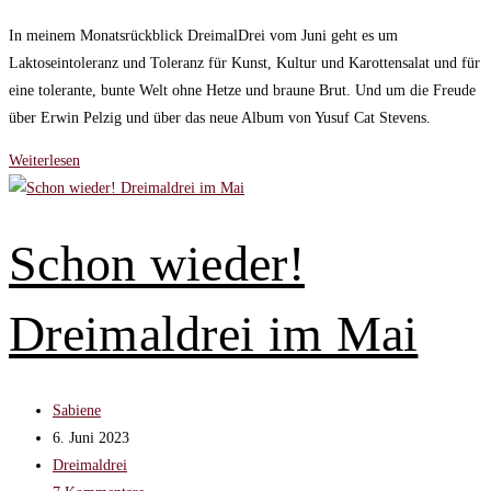
geändert
In meinem Monatsrückblick DreimalDrei vom Juni geht es um
am:
Laktoseintoleranz und Toleranz für Kunst, Kultur und Karottensalat und für
eine tolerante, bunte Welt ohne Hetze und braune Brut. Und um die Freude
über Erwin Pelzig und über das neue Album von Yusuf Cat Stevens.
Toleranz
Weiterlesen
und
Intoleranz
–
Schon wieder!
DreimalDrei
im
Dreimaldrei im Mai
Juni
Beitrags-
Sabiene
Autor:
Beitrag
6. Juni 2023
veröffentlicht:
Beitrags-
Dreimaldrei