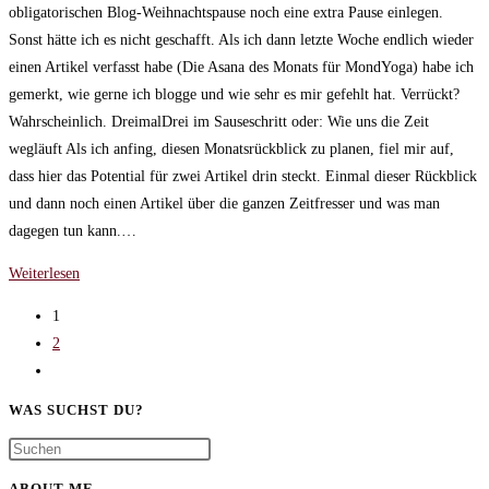
obligatorischen Blog-Weihnachtspause noch eine extra Pause einlegen.
Sonst hätte ich es nicht geschafft. Als ich dann letzte Woche endlich wieder
einen Artikel verfasst habe (Die Asana des Monats für MondYoga) habe ich
gemerkt, wie gerne ich blogge und wie sehr es mir gefehlt hat. Verrückt?
Wahrscheinlich. DreimalDrei im Sauseschritt oder: Wie uns die Zeit
wegläuft Als ich anfing, diesen Monatsrückblick zu planen, fiel mir auf,
dass hier das Potential für zwei Artikel drin steckt. Einmal dieser Rückblick
und dann noch einen Artikel über die ganzen Zeitfresser und was man
dagegen tun kann.…
DreimalDrei
Weiterlesen
im
1
Sauseschritt
2
oder:
Gehe
Wie
zur
uns
WAS SUCHST DU?
nächsten
die
Seite
Zeit
ABOUT ME