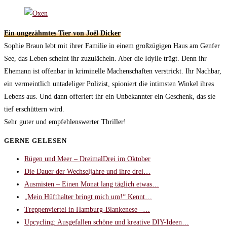
Ein ungezähmtes Tier von Joël Dicker
Sophie Braun lebt mit ihrer Familie in einem großzügigen Haus am Genfer
See, das Leben scheint ihr zuzulächeln. Aber die Idylle trügt. Denn ihr
Ehemann ist offenbar in kriminelle Machenschaften verstrickt. Ihr Nachbar,
ein vermeintlich untadeliger Polizist, spioniert die intimsten Winkel ihres
Lebens aus. Und dann offeriert ihr ein Unbekannter ein Geschenk, das sie
tief erschüttern wird.
Sehr guter und empfehlenswerter Thriller!
GERNE GELESEN
Rügen und Meer – DreimalDrei im Oktober
Die Dauer der Wechseljahre und ihre drei…
Ausmisten – Einen Monat lang täglich etwas…
„Mein Hüfthalter bringt mich um!“ Kennt…
Treppenviertel in Hamburg-Blankenese –…
Upcycling: Ausgefallen schöne und kreative DIY-Ideen…