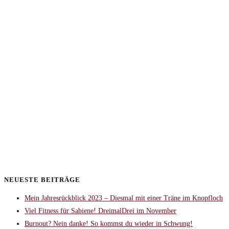
NEUESTE BEITRÄGE
Mein Jahresrückblick 2023 – Diesmal mit einer Träne im Knopfloch
Viel Fitness für Sabiene! DreimalDrei im November
Burnout? Nein danke! So kommst du wieder in Schwung!