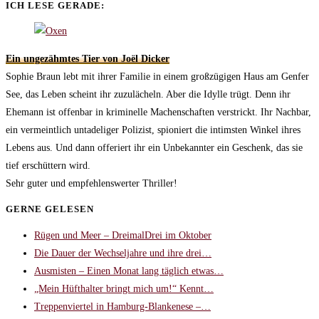
ICH LESE GERADE:
Ein ungezähmtes Tier von Joël Dicker
Sophie Braun lebt mit ihrer Familie in einem großzügigen Haus am Genfer
See, das Leben scheint ihr zuzulächeln. Aber die Idylle trügt. Denn ihr
Ehemann ist offenbar in kriminelle Machenschaften verstrickt. Ihr Nachbar,
ein vermeintlich untadeliger Polizist, spioniert die intimsten Winkel ihres
Lebens aus. Und dann offeriert ihr ein Unbekannter ein Geschenk, das sie
tief erschüttern wird.
Sehr guter und empfehlenswerter Thriller!
GERNE GELESEN
Rügen und Meer – DreimalDrei im Oktober
Die Dauer der Wechseljahre und ihre drei…
Ausmisten – Einen Monat lang täglich etwas…
„Mein Hüfthalter bringt mich um!“ Kennt…
Treppenviertel in Hamburg-Blankenese –…